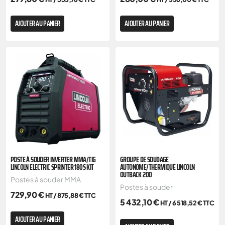
AJOUTER AU PANIER
AJOUTER AU PANIER
POSTE À SOUDER INVERTER MMA/TIG
GROUPE DE SOUDAGE
LINCOLN ELECTRIC SPRINTER 180S KIT
AUTONOME/THERMIQUE LINCOLN
OUTBACK 200
Postes à souder MMA
Postes à souder
729,90
€
HT /
875,88
€
TTC
5 432,10
€
HT /
6 518,52
€
TTC
AJOUTER AU PANIER