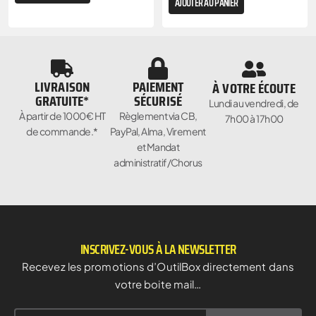
AJOUTER AU PANIER
LIVRAISON
PAIEMENT
À VOTRE ÉCOUTE
GRATUITE*
SÉCURISÉ
Lundi au vendredi, de
À partir de 1000€ HT
Règlement via CB,
7h00 à 17h00
de commande.*
PayPal, Alma, Virement
et Mandat
administratif/Chorus
INSCRIVEZ-VOUS À LA NEWSLETTER
Recevez les promotions d’OutilBox directement dans
votre boite mail…