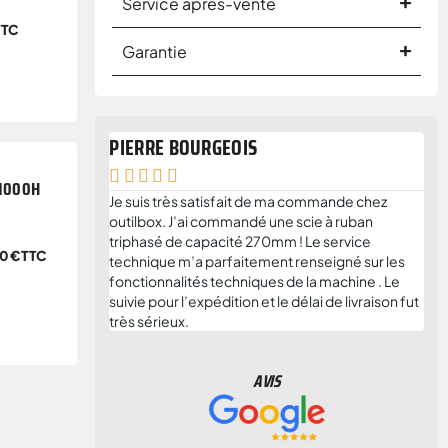
Service après-vente
TTC
Garantie
PIERRE BOURGEOIS
AN






1000H
Je suis très satisfait de ma commande chez
Je 
outilbox. J’ai commandé une scie à ruban
ent
triphasé de capacité 270mm ! Le service
l'é
00
€
TTC
technique m’a parfaitement renseigné sur les
cor
fonctionnalités techniques de la machine . Le
trè
suivie pour l’expédition et le délai de livraison fut
et 
très sérieux.
ou 
AVIS