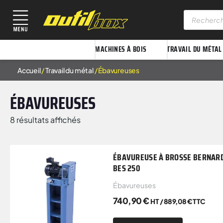
MACHINES À BOIS
TRAVAIL DU MÉTAL
Accueil
/
Travail du métal
/ Ébavureuses
ÉBAVUREUSES
8 résultats affichés
ÉBAVUREUSE À BROSSE BERNAR
BES 250
Ébavureuses
740,90
€
HT /
889,08
€
TTC