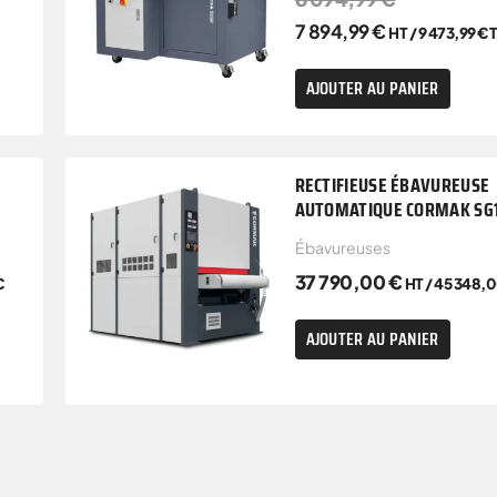
7 894,99
€
HT /
9 473,99
€
AJOUTER AU PANIER
RECTIFIEUSE ÉBAVUREUSE
AUTOMATIQUE CORMAK SG
Ébavureuses
37 790,00
€
C
HT /
45 348,
AJOUTER AU PANIER