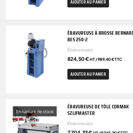
AJOUTER AU PANIER
ÉBAVUREUSE À BROSSE BERNAR
BES 250-2
Ébavureuses
824,50
€
HT /
989,40
€
TTC
AJOUTER AU PANIER
ÉBAVUREUSE DE TÔLE CORMAK
En rupture de stock
SZLIFMASTER
Ébavureuses
7 704,33
€
HT /
9 245,20
€
TTC