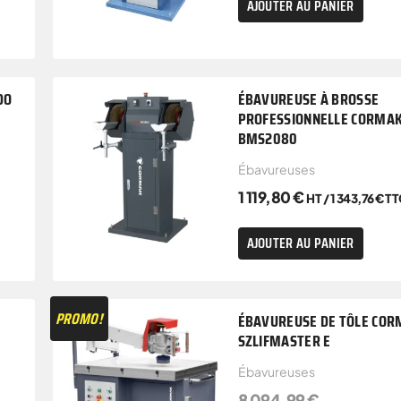
AJOUTER AU PANIER
DO
ÉBAVUREUSE À BROSSE
PROFESSIONNELLE CORMA
BMS2080
Ébavureuses
1 119,80
€
HT /
1 343,76
€
TT
AJOUTER AU PANIER
PROMO!
ÉBAVUREUSE DE TÔLE CO
SZLIFMASTER E
Ébavureuses
8 094,99
€