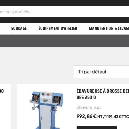
SOUDAGE
ÉQUIPEMENT D'ATELIER
MANUTENTION & LEVAG
DO
ÉBAVUREUSE À BROSSE B
BES 250 D
Ébavureuses
992,86
€
HT /
1 191,43
€
TT