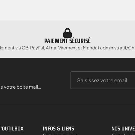
PAIEMENT SÉCURISÉ
lement via CB, PayPal, Alma, Virement et Mandat administratif/Ch
s votre boite mail…
D'OUTILBOX
INFOS & LIENS
NOS UNIV