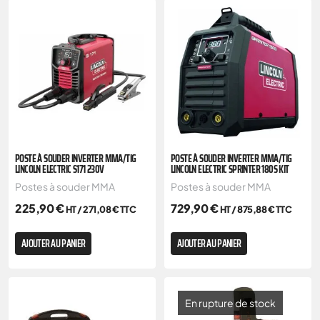
POSTE À SOUDER INVERTER MMA/TIG
POSTE À SOUDER INVERTER MMA/TIG
LINCOLN ELECTRIC S171 230V
LINCOLN ELECTRIC SPRINTER 180S KIT
Postes à souder MMA
Postes à souder MMA
225,90
€
729,90
€
HT /
271,08
€
TTC
HT /
875,88
€
TTC
AJOUTER AU PANIER
AJOUTER AU PANIER
En rupture de stock