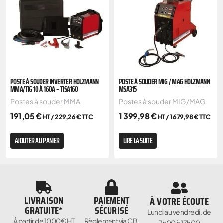
POSTE À SOUDER INVERTER HOLZMANN
POSTE À SOUDER MIG / MAG HOLZMANN
MMA/TIG 10 À 160A – TISA160
MSA315
Postes à souder MMA
Postes à souder MIG/MAG
191,05
€
1 399,98
€
HT /
229,26
€
TTC
HT /
1 679,98
€
TTC
AJOUTER AU PANIER
LIRE LA SUITE
LIVRAISON
PAIEMENT
À VOTRE ÉCOUTE
GRATUITE*
SÉCURISÉ
Lundi au vendredi, de
À partir de 1000€ HT
Règlement via CB,
7h00 à 17h00