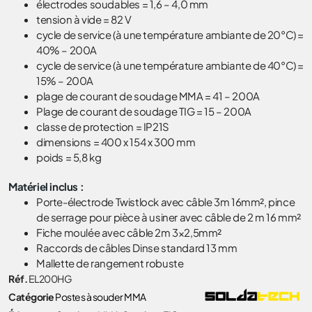
électrodes soudables = 1,6 – 4,0 mm
tension à vide = 82 V
cycle de service (à une température ambiante de 20°C) =
40% – 200A
cycle de service (à une température ambiante de 40°C) =
15% – 200A
plage de courant de soudage MMA = 41 – 200A
Plage de courant de soudage TIG = 15 – 200A
classe de protection = IP21S
dimensions = 400 x 154 x 300 mm
poids = 5,8 kg
Matériel inclus :
Porte-électrode Twistlock avec câble 3m 16mm², pince
de serrage pour pièce à usiner avec câble de 2 m 16 mm²
Fiche moulée avec câble 2m 3×2,5mm²
Raccords de câbles Dinse standard 13 mm
Mallette de rangement robuste
Réf.
EL200HG
Catégorie
Postes à souder MMA