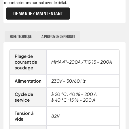
recontacterons par mail avec le délai.
DEMANDEZ MAINTENTANT
FICHE TECHNIQUE
A PROPOS DE CE PRODUIT
Plage de
courant de
MMA 41-200A / TIG 15 – 200A
soudage
Alimentation
230V – 50/60 Hz
Cycle de
à 20 °C : 40 % – 200 A
service
à 40 °C : 15 % – 200 A
Tension à
82V
vide