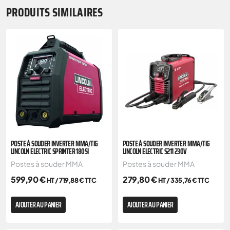
PRODUITS SIMILAIRES
POSTE À SOUDER INVERTER MMA/TIG
POSTE À SOUDER INVERTER MMA/TIG
LINCOLN ELECTRIC SPRINTER 180SI
LINCOLN ELECTRIC S211 230V
Postes à souder MMA
Postes à souder MMA
599,90
€
279,80
€
HT /
719,88
€
TTC
HT /
335,76
€
TTC
AJOUTER AU PANIER
AJOUTER AU PANIER