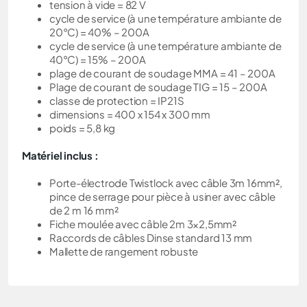
tension à vide = 82 V
cycle de service (à une température ambiante de
20°C) = 40% – 200A
cycle de service (à une température ambiante de
40°C) = 15% – 200A
plage de courant de soudage MMA = 41 – 200A
Plage de courant de soudage TIG = 15 – 200A
classe de protection = IP21S
dimensions = 400 x 154 x 300 mm
poids = 5,8 kg
Matériel inclus :
Porte-électrode Twistlock avec câble 3m 16mm²,
pince de serrage pour pièce à usiner avec câble
de 2 m 16 mm²
Fiche moulée avec câble 2m 3×2,5mm²
Raccords de câbles Dinse standard 13 mm
Mallette de rangement robuste