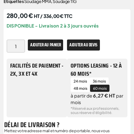
Étiquettes
Soudage MMA
,
Soudage TIG
280,00
€
HT /
336,00
€
TTC
DISPONIBLE - Livraison 2 à 3 jours ouvrés
AJOUTER AU PANIER
AJOUTER AU DEVIS
FACILITÉS DE PAIEMENT -
OPTIONS LEASING - 12 À
2X, 3X ET 4X
60 MOIS*
24 mois
36 mois
48 mois
60 mois
6,27 € HT
à partir de
par
mois
*Réservé aux professionnels,
sous réserve d'éligibilité.
DÉLAI DE LIVRAISON ?
Mettez votre adresse mail et numéro de portable, nous vous