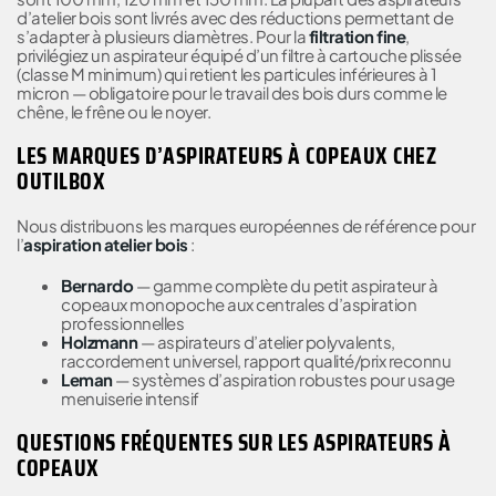
d’atelier bois sont livrés avec des réductions permettant de
s’adapter à plusieurs diamètres. Pour la
filtration fine
,
privilégiez un aspirateur équipé d’un filtre à cartouche plissée
(classe M minimum) qui retient les particules inférieures à 1
micron — obligatoire pour le travail des bois durs comme le
chêne, le frêne ou le noyer.
LES MARQUES D’ASPIRATEURS À COPEAUX CHEZ
OUTILBOX
Nous distribuons les marques européennes de référence pour
l’
aspiration atelier bois
:
Bernardo
— gamme complète du petit aspirateur à
copeaux monopoche aux centrales d’aspiration
professionnelles
Holzmann
— aspirateurs d’atelier polyvalents,
raccordement universel, rapport qualité/prix reconnu
Leman
— systèmes d’aspiration robustes pour usage
menuiserie intensif
QUESTIONS FRÉQUENTES SUR LES ASPIRATEURS À
COPEAUX