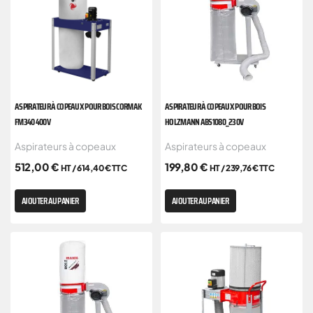
ASPIRATEUR À COPEAUX POUR BOIS CORMAK
ASPIRATEUR À COPEAUX POUR BOIS
FM340 400V
HOLZMANN ABS1080_230V
Aspirateurs à copeaux
Aspirateurs à copeaux
512,00
€
199,80
€
HT /
614,40
€
TTC
HT /
239,76
€
TTC
AJOUTER AU PANIER
AJOUTER AU PANIER