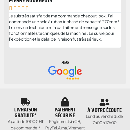
PIERRE BOURGEOIS
ANT







Je suis très satisfait de ma commande chez outilbox. J’ai
Je r
commandé une scie à ruban triphasé de capacité 270mm !
serv
Le service technique m’a parfaitement renseigné sur les
solu
fonctionnalités techniques de la machine . Le suivie pour
plus
l’expédition et le délai de livraison fut très sérieux.
et c
parti
AVIS
LIVRAISON
PAIEMENT
À VOTRE ÉCOUTE
GRATUITE*
SÉCURISÉ
Lundi au vendredi, de
À partir de 1000€ HT
Règlement via CB,
7h00 à 17h00
de commande.*
PayPal, Alma, Virement