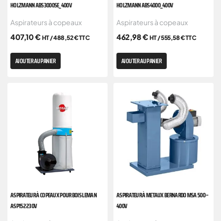
HOLZMANN ABS3000SE_400V
HOLZMANN ABS4000_400V
Aspirateurs à copeaux
Aspirateurs à copeaux
407,10
€
462,98
€
HT /
488,52
€
TTC
HT /
555,58
€
TTC
AJOUTER AU PANIER
AJOUTER AU PANIER
ASPIRATEUR À COPEAUX POUR BOIS LEMAN
ASPIRATEUR À METAUX BERNARDO MSA 500 –
ASP152 230V
400V