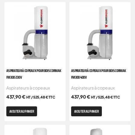
ASPIRATEUR À COPEAUX POUR BOIS CORMAK
ASPIRATEUR À COPEAUX POUR BOIS CORMAK
FM300 230V
FM300 400V
Aspirateurs à copeaux
Aspirateurs à copeaux
437,90
€
437,90
€
HT /
525,48
€
TTC
HT /
525,48
€
TTC
AJOUTER AU PANIER
AJOUTER AU PANIER