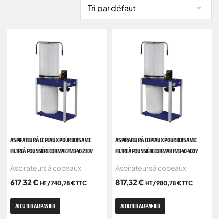
ASPIRATEUR À COPEAUX POUR BOIS AVEC
ASPIRATEUR À COPEAUX POUR BOIS AVEC
FILTRE À POUSSIÈRE CORMAK FM340 230V
FILTRE À POUSSIÈRE CORMAK FM340 400V
Aspirateurs à copeaux
Aspirateurs à copeaux
617,32
€
817,32
€
HT /
740,78
€
TTC
HT /
980,78
€
TTC
AJOUTER AU PANIER
AJOUTER AU PANIER