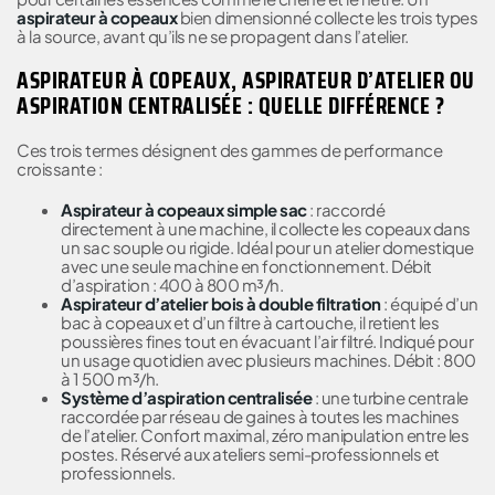
aspirateur à copeaux
bien dimensionné collecte les trois types
à la source, avant qu’ils ne se propagent dans l’atelier.
ASPIRATEUR À COPEAUX, ASPIRATEUR D’ATELIER OU
ASPIRATION CENTRALISÉE : QUELLE DIFFÉRENCE ?
Ces trois termes désignent des gammes de performance
croissante :
Aspirateur à copeaux simple sac
: raccordé
directement à une machine, il collecte les copeaux dans
un sac souple ou rigide. Idéal pour un atelier domestique
avec une seule machine en fonctionnement. Débit
d’aspiration : 400 à 800 m³/h.
Aspirateur d’atelier bois à double filtration
: équipé d’un
bac à copeaux et d’un filtre à cartouche, il retient les
poussières fines tout en évacuant l’air filtré. Indiqué pour
un usage quotidien avec plusieurs machines. Débit : 800
à 1 500 m³/h.
Système d’aspiration centralisée
: une turbine centrale
raccordée par réseau de gaines à toutes les machines
de l’atelier. Confort maximal, zéro manipulation entre les
postes. Réservé aux ateliers semi-professionnels et
professionnels.