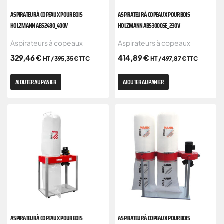
ASPIRATEUR À COPEAUX POUR BOIS
ASPIRATEUR À COPEAUX POUR BOIS
HOLZMANN ABS2480_400V
HOLZMANN ABS3000SE_230V
Aspirateurs à copeaux
Aspirateurs à copeaux
329,46
€
414,89
€
HT /
395,35
€
TTC
HT /
497,87
€
TTC
AJOUTER AU PANIER
AJOUTER AU PANIER
ASPIRATEUR À COPEAUX POUR BOIS
ASPIRATEUR À COPEAUX POUR BOIS