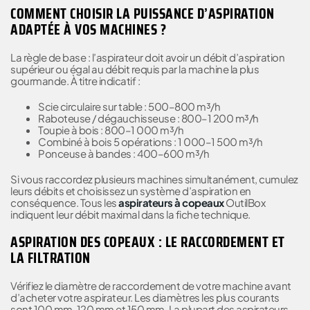
COMMENT CHOISIR LA PUISSANCE D’ASPIRATION
ADAPTÉE À VOS MACHINES ?
La règle de base : l’aspirateur doit avoir un débit d’aspiration
supérieur ou égal au débit requis par la machine la plus
gourmande. À titre indicatif :
Scie circulaire sur table : 500–800 m³/h
Raboteuse / dégauchisseuse : 800–1 200 m³/h
Toupie à bois : 800–1 000 m³/h
Combiné à bois 5 opérations : 1 000–1 500 m³/h
Ponceuse à bandes : 400–600 m³/h
Si vous raccordez plusieurs machines simultanément, cumulez
leurs débits et choisissez un système d’aspiration en
conséquence. Tous les
aspirateurs à copeaux
OutilBox
indiquent leur débit maximal dans la fiche technique.
ASPIRATION DES COPEAUX : LE RACCORDEMENT ET
LA FILTRATION
Vérifiez le diamètre de raccordement de votre machine avant
d’acheter votre aspirateur. Les diamètres les plus courants
sont 100 mm, 120 mm et 150 mm. La plupart des aspirateurs