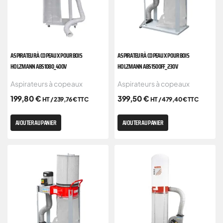
ASPIRATEUR À COPEAUX POUR BOIS
ASPIRATEUR À COPEAUX POUR BOIS
HOLZMANN ABS1080_400V
HOLZMANN ABS1500FF_230V
Aspirateurs à copeaux
Aspirateurs à copeaux
199,80
€
399,50
€
HT /
239,76
€
TTC
HT /
479,40
€
TTC
AJOUTER AU PANIER
AJOUTER AU PANIER