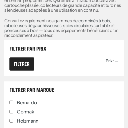
et Leman proposent des systèmes à filtration double avec
cartouche plissée, collecteurs de grande capacité et turbines
silencieuses adaptées à une utilisation en continu.
Consultez également nos gammes de
combinés à bois
,
raboteuses dégauchisseuses
,
scies circulaires sur table
et
ponceuses à bois
— tous ces équipements bénéficient d’un
raccordement aspirateur.
FILTRER PAR PRIX
Prix :
—
FILTRER
FILTRER PAR MARQUE
Bernardo
Cormak
Holzmann