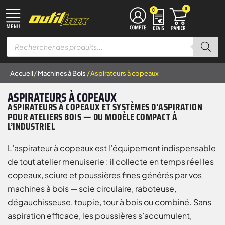
0
0
TRAVAIL DU MÉTAL
MACHINES À BOIS
ÉQUIPEMENT D’ATELIER
MANUTENTION & LEVAGE
DISQUES À LAMELLES
DISQUES À TRONÇONNER
Accueil
/
Machines à Bois
/ Aspirateurs à copeaux
ASPIRATEURS À COPEAUX
ASPIRATEURS À COPEAUX ET SYSTÈMES D’ASPIRATION
POUR ATELIERS BOIS — DU MODÈLE COMPACT À
L’INDUSTRIEL
L’aspirateur à copeaux est l’équipement indispensable
de tout atelier menuiserie : il collecte en temps réel les
copeaux, sciure et poussières fines générés par vos
machines à bois — scie circulaire, raboteuse,
dégauchisseuse, toupie, tour à bois ou combiné. Sans
aspiration efficace, les poussières s’accumulent,