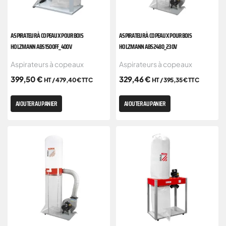
ASPIRATEUR À COPEAUX POUR BOIS
ASPIRATEUR À COPEAUX POUR BOIS
HOLZMANN ABS1500FF_400V
HOLZMANN ABS2480_230V
Aspirateurs à copeaux
Aspirateurs à copeaux
399,50
€
329,46
€
HT /
479,40
€
TTC
HT /
395,35
€
TTC
AJOUTER AU PANIER
AJOUTER AU PANIER