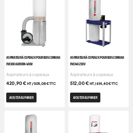
ASPIRATEUR À COPEAUX POUR BOIS CORMAK
ASPIRATEUR À COPEAUX POUR BOIS CORMAK
FM300 AURORA 400V
FM340 230V
Aspirateurs à copeaux
Aspirateurs à copeaux
420,90
€
512,00
€
HT /
505,08
€
TTC
HT /
614,40
€
TTC
AJOUTER AU PANIER
AJOUTER AU PANIER