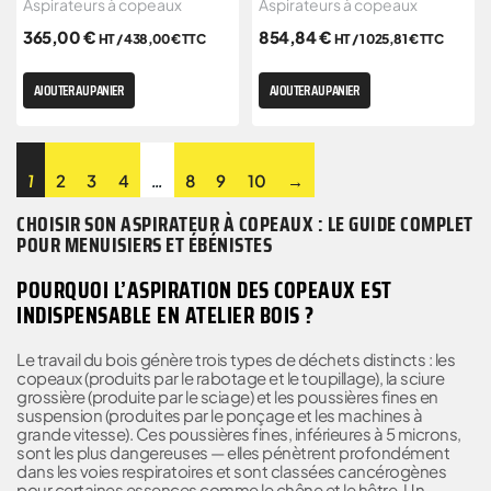
Aspirateurs à copeaux
Aspirateurs à copeaux
365,00
€
854,84
€
HT /
438,00
€
TTC
HT /
1 025,81
€
TTC
AJOUTER AU PANIER
AJOUTER AU PANIER
1
2
3
4
…
8
9
10
→
CHOISIR SON ASPIRATEUR À COPEAUX : LE GUIDE COMPLET
POUR MENUISIERS ET ÉBÉNISTES
POURQUOI L’ASPIRATION DES COPEAUX EST
INDISPENSABLE EN ATELIER BOIS ?
Le travail du bois génère trois types de déchets distincts : les
copeaux (produits par le rabotage et le toupillage), la sciure
grossière (produite par le sciage) et les poussières fines en
suspension (produites par le ponçage et les machines à
grande vitesse). Ces poussières fines, inférieures à 5 microns,
sont les plus dangereuses — elles pénètrent profondément
dans les voies respiratoires et sont classées cancérogènes
pour certaines essences comme le chêne et le hêtre. Un