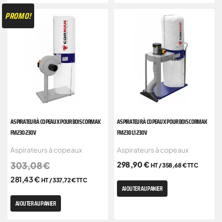
PROMO!
ASPIRATEUR À COPEAUX POUR BOIS CORMAK
ASPIRATEUR À COPEAUX POUR BOIS CORMAK
FM230 230V
FM230 L1 230V
Aspirateurs à copeaux
Aspirateurs à copeaux
303,08
€
298,90
€
HT /
358,68
€
TTC
281,43
€
HT /
337,72
€
TTC
AJOUTER AU PANIER
AJOUTER AU PANIER