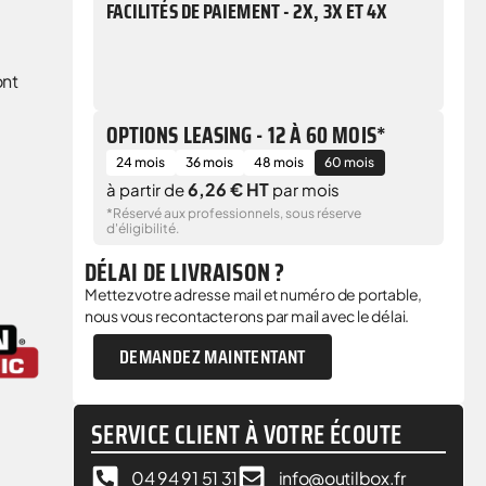
FACILITÉS DE PAIEMENT - 2X, 3X ET 4X
ont
OPTIONS LEASING - 12 À 60 MOIS*
24 mois
36 mois
48 mois
60 mois
6,26 € HT
à partir de
par mois
*Réservé aux professionnels, sous réserve
d'éligibilité.
DÉLAI DE LIVRAISON ?
Mettez votre adresse mail et numéro de portable,
nous vous recontacterons par mail avec le délai.
DEMANDEZ MAINTENTANT
SERVICE CLIENT À VOTRE ÉCOUTE
04 94 91 51 31
info@outilbox.fr