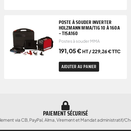
POSTE À SOUDER INVERTER
HOLZMANN MMA/TIG 10 À 160A
– TISA160
Postes à souder MMA
191,05
€
HT /
229,26
€
TTC
AJOUTER AU PANIER
PAIEMENT SÉCURISÉ
lement via CB, PayPal, Alma, Virement et Mandat administratif/Ch