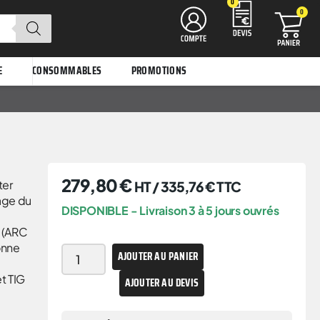
0
0
E
CONSOMMABLES
PROMOTIONS
279,80
€
ter
HT /
335,76
€
TTC
lage du
DISPONIBLE - Livraison 3 à 5 jours ouvrés
c (ARC
onne
AJOUTER AU PANIER
t TIG
AJOUTER AU DEVIS