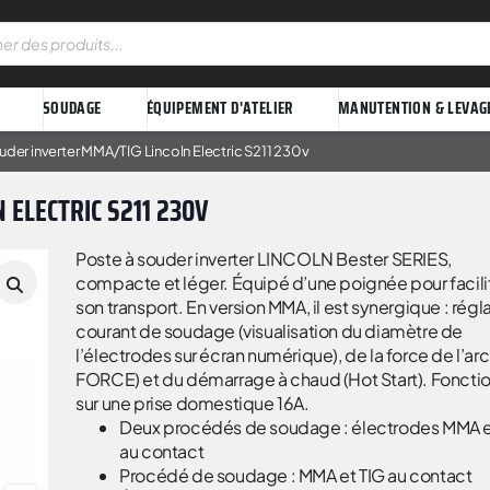
SOUDAGE
ÉQUIPEMENT D'ATELIER
MANUTENTION & LEVAG
uder inverter MMA/TIG Lincoln Electric S211 230v
 ELECTRIC S211 230V
Poste à souder inverter LINCOLN Bester SERIES,
compacte et léger. Équipé d’une poignée pour facili
son transport. En version MMA, il est synergique : rég
courant de soudage (visualisation du diamètre de
l’électrodes sur écran numérique), de la force de l’ar
FORCE) et du démarrage à chaud (Hot Start). Foncti
sur une prise domestique 16A.
Deux procédés de soudage : électrodes MMA e
au contact
Procédé de soudage : MMA et TIG au contact