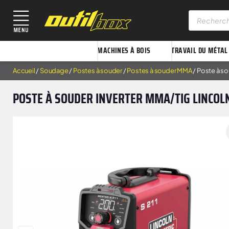
MACHINES À BOIS
TRAVAIL DU MÉTAL
Accueil
/
Soudage
/
Postes à souder
/
Postes à souder MMA
/ Poste à so
POSTE À SOUDER INVERTER MMA/TIG LINCOLN