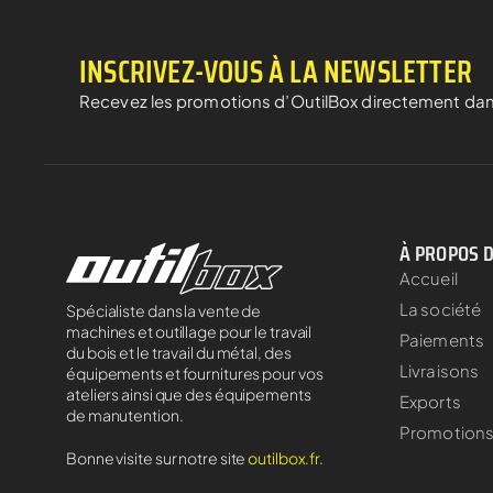
INSCRIVEZ-VOUS À LA NEWSLETTER
Recevez les promotions d’OutilBox directement dan
À PROPOS 
Accueil
La société
Spécialiste dans la vente de
machines et outillage pour le travail
Paiements
du bois et le travail du métal, des
Livraisons
équipements et fournitures pour vos
ateliers ainsi que des équipements
Exports
de manutention.
Promotion
Bonne visite sur notre site
outilbox.fr
.