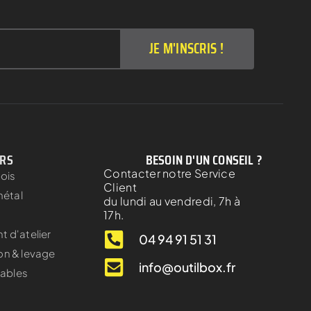
JE M'INSCRIS !
ERS
BESOIN D'UN CONSEIL ?
Contacter notre Service
bois
Client
métal
du lundi au vendredi, 7h à
17h.
 d'atelier
04 94 91 51 31
on & levage
info@outilbox.fr
ables