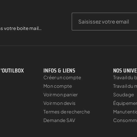
s votre boite mail…
D'OUTILBOX
INFOS & LIENS
NOS UNIV
Créer un compte
Travail du 
Mon compte
Travail du 
Voir mon panier
Soudage
Voir mon devis
Équipement
Termes de recherche
Manutenti
s
Demande SAV
Consomm