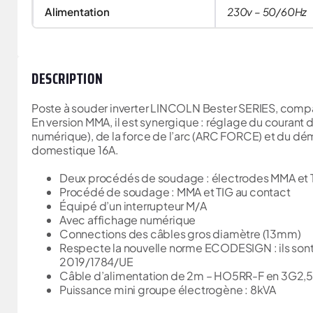
Alimentation
230v – 50/60Hz
DESCRIPTION
Poste à souder inverter LINCOLN Bester SERIES, compac
En version MMA, il est synergique : réglage du courant 
numérique), de la force de l’arc (ARC FORCE) et du dém
domestique 16A.
Deux procédés de soudage : électrodes MMA et T
Procédé de soudage : MMA et TIG au contact
Équipé d’un interrupteur M/A
Avec affichage numérique
Connections des câbles gros diamètre (13mm)
Respecte la nouvelle norme ECODESIGN : ils sont
2019/1784/UE
Câble d’alimentation de 2m – HO5RR-F en 3G2
Puissance mini groupe électrogène : 8kVA