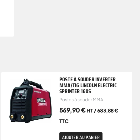
POSTE À SOUDER INVERTER
MMA/TIG LINCOLN ELECTRIC
SPRINTER 160S
Postes à souder MMA
569,90
€
HT /
683,88
€
TTC
AJOUTER AU PANIER