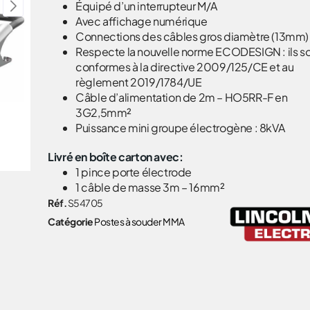
Équipé d’un interrupteur M/A
Avec affichage numérique
Connections des câbles gros diamètre (13mm)
Respecte la nouvelle norme ECODESIGN : ils s
conformes à la directive 2009/125/CE et au
règlement 2019/1784/UE
Câble d’alimentation de 2m – HO5RR-F en
3G2,5mm²
Puissance mini groupe électrogène : 8kVA
Livré en boîte carton avec:
1 pince porte électrode
1 câble de masse 3m – 16mm²
Réf.
S54705
Catégorie
Postes à souder MMA