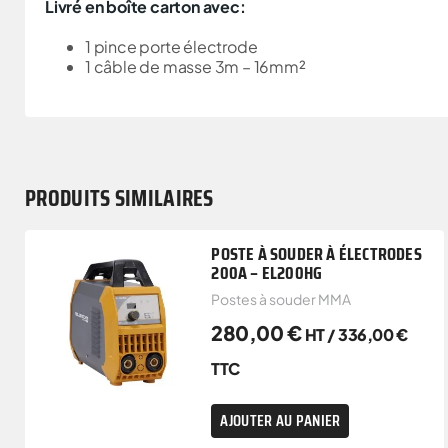
Livré en boîte carton avec:
1 pince porte électrode
1 câble de masse 3m – 16mm²
PRODUITS SIMILAIRES
POSTE À SOUDER À ÉLECTRODES
200A – EL200HG
Postes à souder MMA
280,00
€
HT /
336,00
€
TTC
AJOUTER AU PANIER