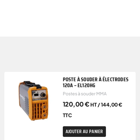
POSTE À SOUDER À ÉLECTRODES
120A – EL120HG
Postes à souder MMA
120,00
€
HT /
144,00
€
TTC
AJOUTER AU PANIER