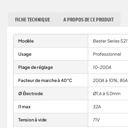
FICHE TECHNIQUE
A PROPOS DE CE PRODUIT
Modèle
Bester Series S21
Usage
Professionnel
Plage de réglage
10-200A
Facteur de marche à 40°C
200A à 10%; 85A
Ø Électrode
Ø1,6 à 5,0mm
I1 max
32A
Tension à vide
71V