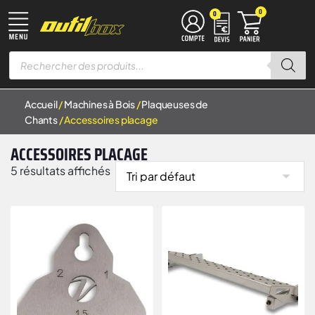
0
0
TRAVAIL DU MÉTAL
MACHINES À BOIS
ÉQUIPEMENT D’ATELIER
MANUTENTION & LEVAGE
DISQUES À LAMELLES
DISQUES À TRONÇONNER
Accueil
/
Machines à Bois
/
Plaqueuses de
Chants
/ Accessoires placage
ACCESSOIRES PLACAGE
5 résultats affichés