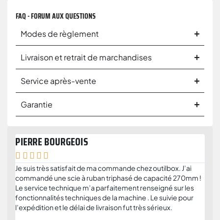
FAQ - FORUM AUX QUESTIONS
Modes de règlement
Livraison et retrait de marchandises
Service après-vente
Garantie
PIERRE BOURGEOIS
ANT







Je suis très satisfait de ma commande chez outilbox. J’ai
Je r
commandé une scie à ruban triphasé de capacité 270mm !
serv
Le service technique m’a parfaitement renseigné sur les
solu
fonctionnalités techniques de la machine . Le suivie pour
plus
l’expédition et le délai de livraison fut très sérieux.
et c
parti