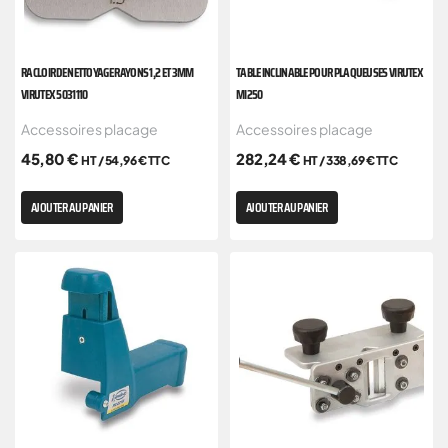
RACLOIR DE NETTOYAGE RAYONS 1,2 ET 3MM
TABLE INCLINABLE POUR PLAQUEUSES VIRUTEX
VIRUTEX 5031110
MI250
Accessoires placage
Accessoires placage
45,80
€
282,24
€
HT /
54,96
€
TTC
HT /
338,69
€
TTC
AJOUTER AU PANIER
AJOUTER AU PANIER