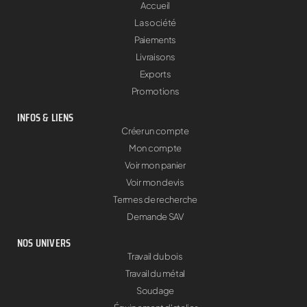
Accueil
La société
Paiements
Livraisons
Exports
Promotions
INFOS & LIENS
Créer un compte
Mon compte
Voir mon panier
Voir mon devis
Termes de recherche
Demande SAV
NOS UNIVERS
Travail du bois
Travail du métal
Soudage