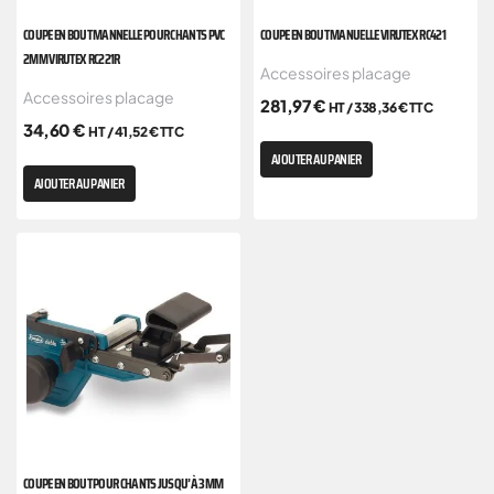
COUPE EN BOUT MANNELLE POUR CHANTS PVC
COUPE EN BOUT MANUELLE VIRUTEX RC421
2MM VIRUTEX RC221R
Accessoires placage
Accessoires placage
281,97
€
HT /
338,36
€
TTC
34,60
€
HT /
41,52
€
TTC
AJOUTER AU PANIER
AJOUTER AU PANIER
COUPE EN BOUT POUR CHANTS JUSQU’À 3MM