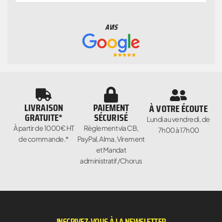
AVIS
LIVRAISON
PAIEMENT
À VOTRE ÉCOUTE
GRATUITE*
SÉCURISÉ
Lundi au vendredi, de
À partir de 1000€ HT
Règlement via CB,
7h00 à 17h00
de commande.*
PayPal, Alma, Virement
et Mandat
administratif/Chorus
INSCRIVEZ-VOUS À LA NEWSLETTER