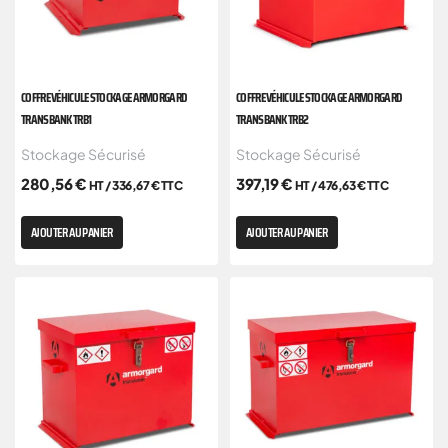
COFFRE VÉHICULE STOCKAGE ARMORGARD
COFFRE VÉHICULE STOCKAGE ARMORGARD
TRANSBANK TRB1
TRANSBANK TRB2
Stockage Sécurisé
Stockage Sécurisé
280,56
€
397,19
€
HT /
336,67
€
TTC
HT /
476,63
€
TTC
AJOUTER AU PANIER
AJOUTER AU PANIER