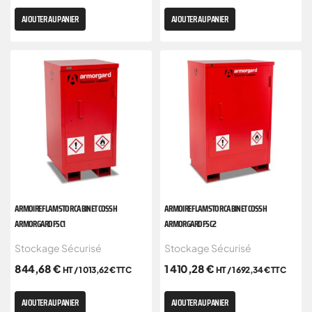
AJOUTER AU PANIER
AJOUTER AU PANIER
ARMOIRE FLAMSTOR CABINET COSSH
ARMOIRE FLAMSTOR CABINET COSSH
ARMORGARD FSC1
ARMORGARD FSC2
Stockage Sécurisé
Stockage Sécurisé
844,68
€
1 410,28
€
HT /
1 013,62
€
TTC
HT /
1 692,34
€
TTC
AJOUTER AU PANIER
AJOUTER AU PANIER