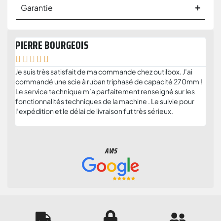
Garantie
PIERRE BOURGEOIS
ANT







Je suis très satisfait de ma commande chez outilbox. J’ai
Je r
commandé une scie à ruban triphasé de capacité 270mm !
serv
Le service technique m’a parfaitement renseigné sur les
solu
fonctionnalités techniques de la machine . Le suivie pour
plus
l’expédition et le délai de livraison fut très sérieux.
et c
parti
AVIS