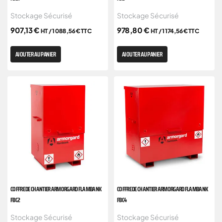
Stockage Sécurisé
Stockage Sécurisé
907,13
€
978,80
€
HT /
1 088,56
€
TTC
HT /
1 174,56
€
TTC
AJOUTER AU PANIER
AJOUTER AU PANIER
COFFRE DE CHANTIER ARMORGARD FLAMBANK
COFFRE DE CHANTIER ARMORGARD FLAMBANK
FBC2
FBC4
Stockage Sécurisé
Stockage Sécurisé