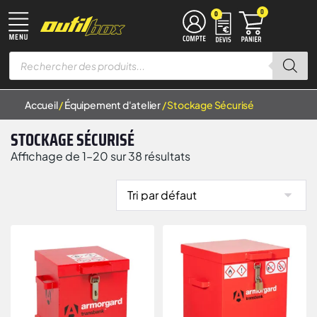
0
0
TRAVAIL DU MÉTAL
MACHINES À BOIS
ÉQUIPEMENT D’ATELIER
MANUTENTION & LEVAGE
DISQUES À LAMELLES
DISQUES À TRONÇONNER
Accueil
/
Équipement d'atelier
/ Stockage Sécurisé
STOCKAGE SÉCURISÉ
Affichage de 1–20 sur 38 résultats