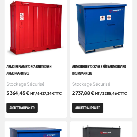
ARMOIRE FLAMSTOR CABINET COSSH
ARMOIRE DE STOCKAGE 2 FÛTS ARMORGARD
ARMORGARD FSC5
DRUMBANK DB2
Stockage Sécurisé
Stockage Sécurisé
5 364,45
€
2 737,88
€
HT /
6 437,34
€
TTC
HT /
3 285,46
€
TTC
AJOUTER AU PANIER
AJOUTER AU PANIER