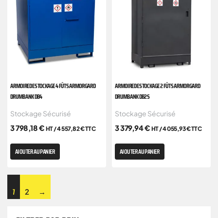
ARMOIRE DE STOCKAGE 4 FÛTS ARMORGARD
ARMOIRE DE STOCKAGE 2 FÛTS ARMORGARD
DRUMBANK DB4
DRUMBANK DB2S
Stockage Sécurisé
Stockage Sécurisé
3 798,18
€
3 379,94
€
HT /
4 557,82
€
TTC
HT /
4 055,93
€
TTC
AJOUTER AU PANIER
AJOUTER AU PANIER
1
2
→