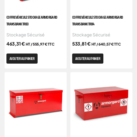
COFFRE VÉHICULE STOCKAGE ARMORGARD
COFFRE VÉHICULE STOCKAGE ARMORGARD
TRANSBANK TRB3
TRANSBANK TRB4
Stockage Sécurisé
Stockage Sécurisé
463,31
€
533,81
€
HT /
555,97
€
TTC
HT /
640,57
€
TTC
AJOUTER AU PANIER
AJOUTER AU PANIER