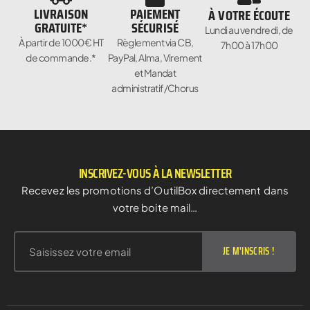
LIVRAISON
PAIEMENT
À VOTRE ÉCOUTE
GRATUITE*
SÉCURISÉ
Lundi au vendredi, de
À partir de 1000€ HT
Règlement via CB,
7h00 à 17h00
de commande.*
PayPal, Alma, Virement
et Mandat
administratif/Chorus
INSCRIVEZ-VOUS À LA NEWSLETTER
Recevez les promotions d’OutilBox directement dans
votre boite mail…
JE M'INSCRIS !