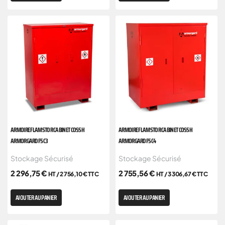
ARMOIRE FLAMSTOR CABINET COSSH
ARMOIRE FLAMSTOR CABINET COSSH
ARMORGARD FSC3
ARMORGARD FSC4
Stockage Sécurisé
Stockage Sécurisé
2 296,75
€
2 755,56
€
HT /
2 756,10
€
TTC
HT /
3 306,67
€
TTC
AJOUTER AU PANIER
AJOUTER AU PANIER