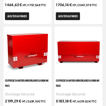
1 464,63
€
1 706,14
€
HT /
1 757,56
€
TTC
HT /
2 047,37
€
TTC
AJOUTER AU PANIER
AJOUTER AU PANIER
COFFRE DE CHANTIER ARMORGARD FLAMBANK
COFFRE DE CHANTIER ARMORGARD FLAMBANK
FBC5
FBC8
Stockage Sécurisé
Stockage Sécurisé
2 199,29
€
5 183,18
€
HT /
2 639,15
€
TTC
HT /
6 219,82
€
TTC