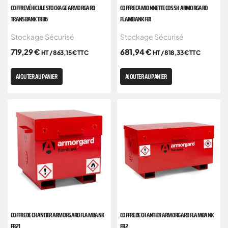
COFFRE VÉHICULE STOCKAGE ARMORGARD
COFFRE CAMIONNETTE COSSH ARMORGARD
TRANSBANK TRB6
FLAMBANK FB1
Stockage Sécurisé
Stockage Sécurisé
719,29
€
681,94
€
HT /
863,15
€
TTC
HT /
818,33
€
TTC
AJOUTER AU PANIER
AJOUTER AU PANIER
COFFRE DE CHANTIER ARMORGARD FLAMBANK
COFFRE DE CHANTIER ARMORGARD FLAMBANK
FB21
FB2