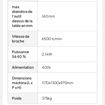
max.
diamètre de
l'outil
160 mm
dessus de la
table en mm
Vitesse de
6500 tr/min
broche
Puissance
2,1 kW
S6 40 %
Alimentation
400v
Dimensions
machine (L x
1170x1300x970mm
P x H)
Poids
375kg