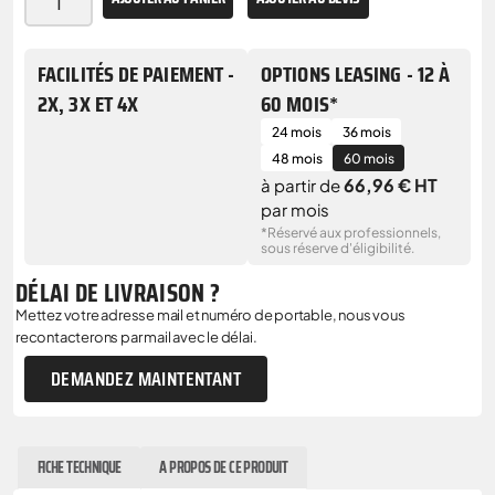
FACILITÉS DE PAIEMENT -
OPTIONS LEASING - 12 À
2X, 3X ET 4X
60 MOIS*
24 mois
36 mois
48 mois
60 mois
66,96 € HT
à partir de
par mois
*Réservé aux professionnels,
sous réserve d'éligibilité.
DÉLAI DE LIVRAISON ?
Mettez votre adresse mail et numéro de portable, nous vous
recontacterons par mail avec le délai.
DEMANDEZ MAINTENTANT
FICHE TECHNIQUE
A PROPOS DE CE PRODUIT