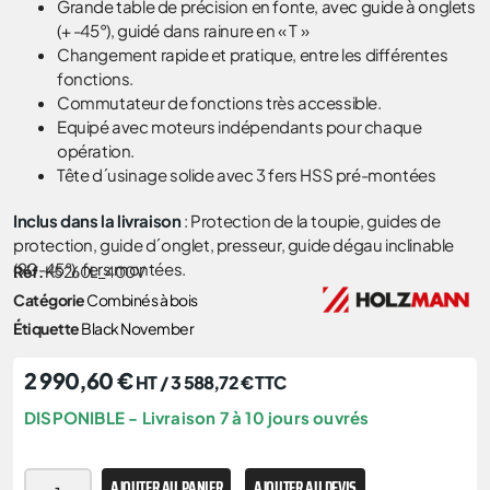
Grande table de précision en fonte, avec guide à onglets
(+ -45°), guidé dans rainure en « T »
Changement rapide et pratique, entre les différentes
fonctions.
Commutateur de fonctions très accessible.
Equipé avec moteurs indépendants pour chaque
opération.
Tête d´usinage solide avec 3 fers HSS pré-montées
Inclus dans la livraison
: Protection de la toupie, guides de
protection, guide d´onglet, presseur, guide dégau inclinable
(90-45°), fers montées.
Réf.
K5260L_400V
Catégorie
Combinés à bois
Étiquette
Black November
2 990,60
€
HT /
3 588,72
€
TTC
DISPONIBLE - Livraison 7 à 10 jours ouvrés
AJOUTER AU PANIER
AJOUTER AU DEVIS