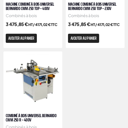
MACHINE COMBINÉ À BOIS UNIVERSEL
MACHINE COMBINÉ À BOIS UNIVERSEL
BERNARDO CWM 250 TOP – 400V
BERNARDO CWM 250 TOP – 230V
Combinés à bois
Combinés à bois
3 475,85
€
3 475,85
€
HT /
4 171,02
€
TTC
HT /
4 171,02
€
TTC
AJOUTER AU PANIER
AJOUTER AU PANIER
COMBINÉ À BOIS UNIVERSEL BERNARDO
CWM 250 R – 400V
Combinés à bois