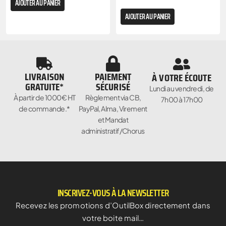
AJOUTER AU PANIER
AJOUTER AU PANIER
LIVRAISON
PAIEMENT
À VOTRE ÉCOUTE
GRATUITE*
SÉCURISÉ
Lundi au vendredi, de
À partir de 1000€ HT
Règlement via CB,
7h00 à 17h00
de commande.*
PayPal, Alma, Virement
et Mandat
administratif/Chorus
INSCRIVEZ-VOUS À LA NEWSLETTER
Recevez les promotions d’OutilBox directement dans
votre boite mail…