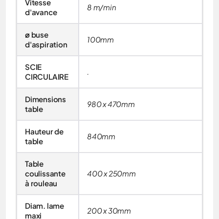
Vitesse
8 m/min
d'avance
ø buse
100mm
d'aspiration
SCIE
.
CIRCULAIRE
Dimensions
980 x 470mm
table
Hauteur de
840mm
table
Table
coulissante
400 x 250mm
à rouleau
Diam. lame
200 x 30mm
maxi