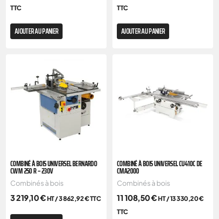
TTC
TTC
AJOUTER AU PANIER
AJOUTER AU PANIER
COMBINÉ À BOIS UNIVERSEL BERNARDO
COMBINÉ À BOIS UNIVERSEL CU410C DE
CWM 250 R – 230V
CMA2000
Combinés à bois
Combinés à bois
3 219,10
€
11 108,50
€
HT /
3 862,92
€
TTC
HT /
13 330,20
€
TTC