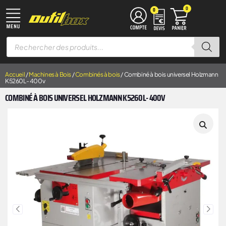
0
0
TRAVAIL DU MÉTAL
MACHINES À BOIS
ÉQUIPEMENT D’ATELIER
MANUTENTION & LEVAGE
DISQUES À LAMELLES
DISQUES À TRONÇONNER
Accueil
/
Machines à Bois
/
Combinés à bois
/ Combiné à bois universel Holzmann
K5260L- 400v
COMBINÉ À BOIS UNIVERSEL HOLZMANN K5260L- 400V