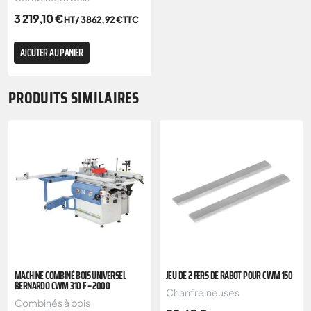
3 219,10
€
HT /
3 862,92
€
TTC
AJOUTER AU PANIER
PRODUITS SIMILAIRES
MACHINE COMBINÉ BOIS UNIVERSEL
JEU DE 2 FERS DE RABOT POUR CWM 150
BERNARDO CWM 310 F – 2000
Chanfreineuses
Combinés à bois