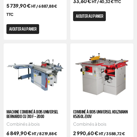
33,60
€
HT /
40,32
€
TTC
5 739,90
€
HT /
6 887,88
€
TTC
AJOUTER AU PANIER
AJOUTER AU PANIER
MACHINE COMBINÉ À BOIS UNIVERSEL
COMBINÉ À BOIS UNIVERSEL HOLZMANN
BERNARDO CU 310 F – 2000
K5260L 230V
Combinés à bois
Combinés à bois
6 849,90
€
2 990,60
€
HT /
8 219,88
€
HT /
3 588,72
€