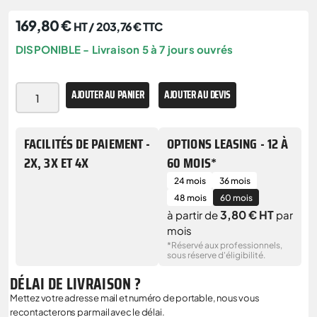
169,80
€
HT /
203,76
€
TTC
DISPONIBLE - Livraison 5 à 7 jours ouvrés
AJOUTER AU PANIER
AJOUTER AU DEVIS
FACILITÉS DE PAIEMENT -
OPTIONS LEASING - 12 À
2X, 3X ET 4X
60 MOIS*
24 mois
36 mois
48 mois
60 mois
3,80 € HT
à partir de
par
mois
*Réservé aux professionnels,
sous réserve d'éligibilité.
DÉLAI DE LIVRAISON ?
Mettez votre adresse mail et numéro de portable, nous vous
recontacterons par mail avec le délai.