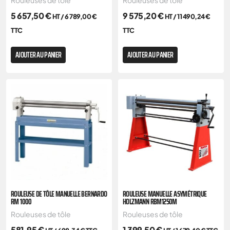
Rouleuses de tôle
Rouleuses de tôle
5 657,50
€
9 575,20
€
HT /
6 789,00
€
HT /
11 490,24
€
TTC
TTC
AJOUTER AU PANIER
AJOUTER AU PANIER
ROULEUSE DE TÔLE MANUELLE BERNARDO
ROULEUSE MANUELLE ASYMÉTRIQUE
RM 1000
HOLZMANN RBM1250M
Rouleuses de tôle
Rouleuses de tôle
581,95
€
1 399,50
€