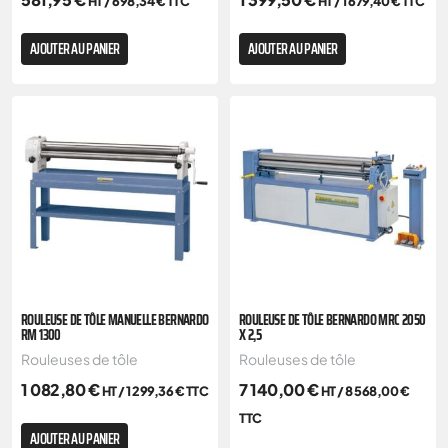
HT /
698,34
€
TTC
HT /
1 679,40
€
TTC
AJOUTER AU PANIER
AJOUTER AU PANIER
ROULEUSE DE TÔLE MANUELLE BERNARDO
ROULEUSE DE TÔLE BERNARDO MRC 2050
RM 1300
X 2,5
Rouleuses de tôle
Rouleuses de tôle
1 082,80
€
7 140,00
€
HT /
1 299,36
€
TTC
HT /
8 568,00
€
TTC
AJOUTER AU PANIER