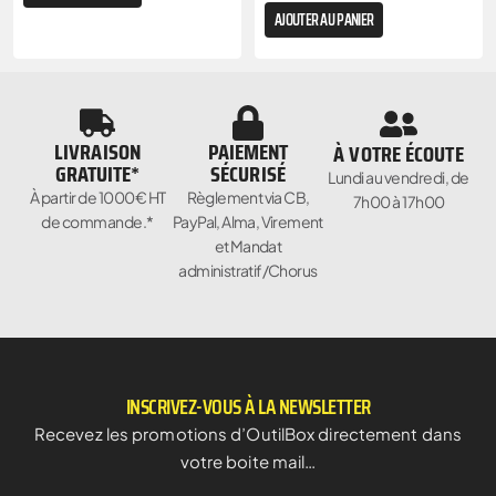
AJOUTER AU PANIER
LIVRAISON
PAIEMENT
À VOTRE ÉCOUTE
GRATUITE*
SÉCURISÉ
Lundi au vendredi, de
À partir de 1000€ HT
Règlement via CB,
7h00 à 17h00
de commande.*
PayPal, Alma, Virement
et Mandat
administratif/Chorus
INSCRIVEZ-VOUS À LA NEWSLETTER
Recevez les promotions d’OutilBox directement dans
votre boite mail…