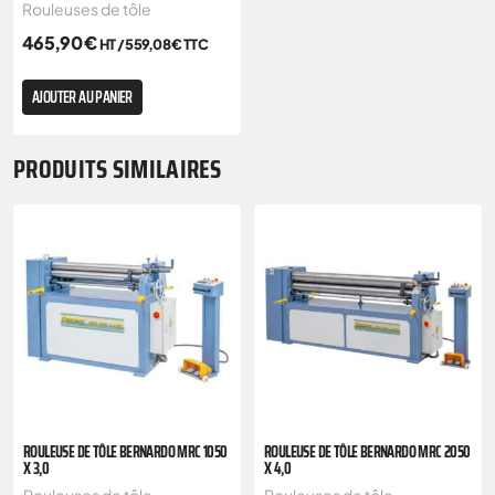
Rouleuses de tôle
465,90
€
HT /
559,08
€
TTC
AJOUTER AU PANIER
PRODUITS SIMILAIRES
ROULEUSE DE TÔLE BERNARDO MRC 1050
ROULEUSE DE TÔLE BERNARDO MRC 2050
X 3,0
X 4,0