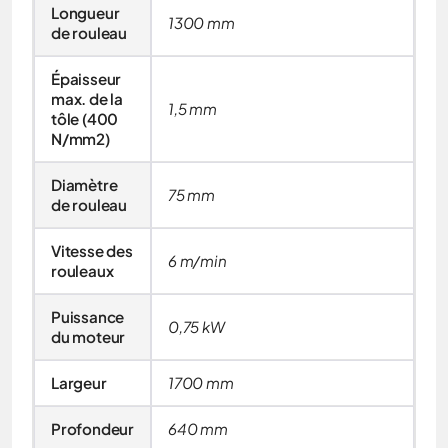
Longueur
1300 mm
de rouleau
Épaisseur
max. de la
1,5 mm
tôle (400
N/mm2)
Diamètre
75 mm
de rouleau
Vitesse des
6 m/min
rouleaux
Puissance
0,75 kW
du moteur
Largeur
1700 mm
Profondeur
640 mm