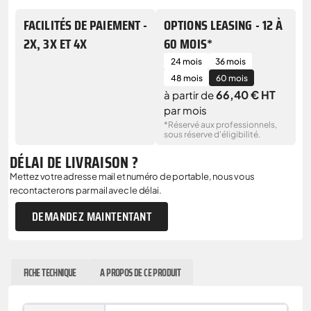
FACILITÉS DE PAIEMENT -
OPTIONS LEASING - 12 À
2X, 3X ET 4X
60 MOIS*
24 mois
36 mois
48 mois
60 mois
66,40 € HT
à partir de
par mois
*Réservé aux professionnels,
sous réserve d'éligibilité.
DÉLAI DE LIVRAISON ?
Mettez votre adresse mail et numéro de portable, nous vous
recontacterons par mail avec le délai.
DEMANDEZ MAINTENTANT
FICHE TECHNIQUE
A PROPOS DE CE PRODUIT