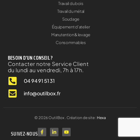
Travail du bois
Travail du métal
Soudage
Équipement d'atelier
Manutention & levage
Consommables
BESOIN D'UN CONSEIL ?
Contacter notre Service Client
du lundi au vendredi, 7h à 17h.
04 94 91 51 31
info@outilbox.fr
©
2026
OutilBox . Création de site :
Hexa
SUIVEZ-NOUS