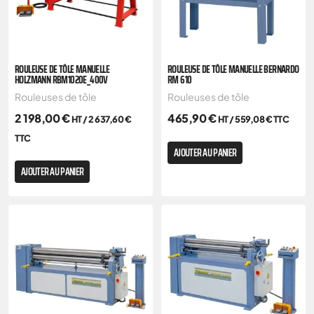
ROULEUSE DE TÔLE MANUELLE
ROULEUSE DE TÔLE MANUELLE BERNARDO
HOLZMANN RBM1020E_400V
RM 610
Rouleuses de tôle
Rouleuses de tôle
2 198,00
€
465,90
€
HT /
2 637,60
€
HT /
559,08
€
TTC
TTC
AJOUTER AU PANIER
AJOUTER AU PANIER