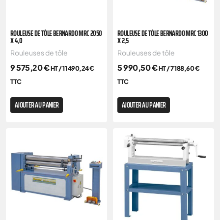
ROULEUSE DE TÔLE BERNARDO MRC 2050
ROULEUSE DE TÔLE BERNARDO MRC 1300
X 4,0
X 2,5
Rouleuses de tôle
Rouleuses de tôle
9 575,20
€
5 990,50
€
HT /
11 490,24
€
HT /
7 188,60
€
TTC
TTC
AJOUTER AU PANIER
AJOUTER AU PANIER