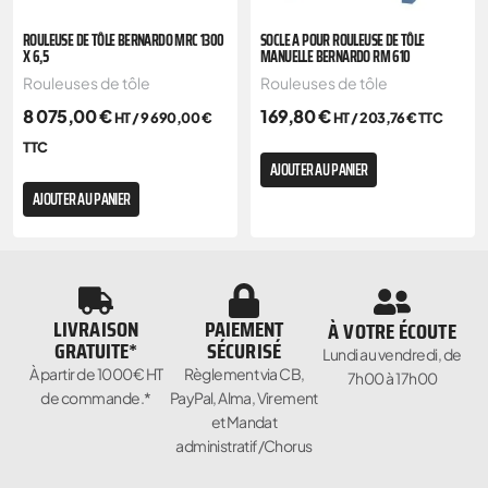
ROULEUSE DE TÔLE BERNARDO MRC 1300
SOCLE A POUR ROULEUSE DE TÔLE
X 6,5
MANUELLE BERNARDO RM 610
Rouleuses de tôle
Rouleuses de tôle
8 075,00
€
169,80
€
HT /
9 690,00
€
HT /
203,76
€
TTC
TTC
AJOUTER AU PANIER
AJOUTER AU PANIER
LIVRAISON
PAIEMENT
À VOTRE ÉCOUTE
GRATUITE*
SÉCURISÉ
Lundi au vendredi, de
À partir de 1000€ HT
Règlement via CB,
7h00 à 17h00
de commande.*
PayPal, Alma, Virement
et Mandat
administratif/Chorus