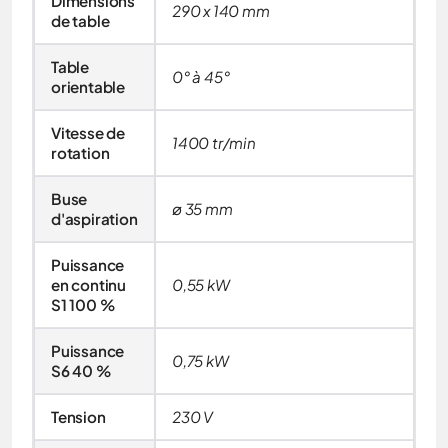
Dimensions
290 x 140 mm
de table
Table
0° à 45°
orientable
Vitesse de
1400 tr/min
rotation
Buse
ø 35 mm
d'aspiration
Puissance
en continu
0,55 kW
S1 100 %
Puissance
0,75 kW
S6 40 %
Tension
230 V