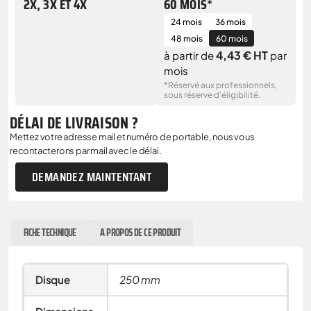
2X, 3X ET 4X
60 MOIS*
24 mois
36 mois
48 mois
60 mois
4,43 € HT
à partir de
par
mois
*Réservé aux professionnels,
sous réserve d'éligibilité.
DÉLAI DE LIVRAISON ?
Mettez votre adresse mail et numéro de portable, nous vous
recontacterons par mail avec le délai.
DEMANDEZ MAINTENTANT
FICHE TECHNIQUE
A PROPOS DE CE PRODUIT
Disque
250 mm