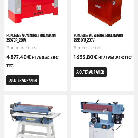
PONCEUSE À CYLINDRES HOLZMANN
PONCEUSE À CYLINDRES HOLZMANN
ZS970P_230V
ZS560FU_230V
Ponceuse bois
Ponceuse bois
4 877,40
€
1 655,80
€
HT /
5 852,88
€
HT /
1 986,96
€
TTC
TTC
AJOUTER AU PANIER
AJOUTER AU PANIER