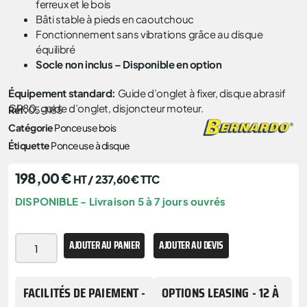
ferreux et le bois
Bâti stable à pieds en caoutchouc
Fonctionnement sans vibrations grâce au disque
équilibré
Socle non inclus – Disponible en option
Équipement standard:
Guide d’onglet à fixer, disque abrasif
GR80, guide d’onglet, disjoncteur moteur.
Réf.
05-1185
Catégorie
Ponceuse bois
Étiquette
Ponceuse à disque
198,00
€
HT /
237,60
€
TTC
DISPONIBLE - Livraison 5 à 7 jours ouvrés
AJOUTER AU PANIER
AJOUTER AU DEVIS
FACILITÉS DE PAIEMENT -
OPTIONS LEASING - 12 À