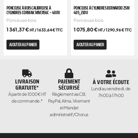
PONCEUSE À BOIS CALIBREUSE À
PONCEUSE À CYLINDRES BERNARDO ZSM
CYLINDRES CORMAK MM3156C – 400V
405_230V
Ponceuse bois
Ponceuse bois
1 361,37
€
1 075,80
€
HT /
1 633,64
€
TTC
HT /
1 290,96
€
TTC
AJOUTER AU PANIER
AJOUTER AU PANIER
LIVRAISON
PAIEMENT
À VOTRE ÉCOUTE
GRATUITE*
SÉCURISÉ
Lundi au vendredi, de
À partir de 1000€ HT
Règlement via CB,
7h00 à 17h00
de commande.*
PayPal, Alma, Virement
et Mandat
administratif/Chorus