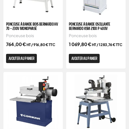
PONCEUSE À BANDE BOIS BERNARDO HV
PONCEUSE À BANDE OSCILLANTE
70 – 230V MONOPHASÉ
BERNARDO KSM 2100 P 400V
Ponceuse bois
Ponceuse bois
764,00
€
1 069,80
€
HT /
916,80
€
TTC
HT /
1 283,76
€
TTC
AJOUTER AU PANIER
AJOUTER AU PANIER