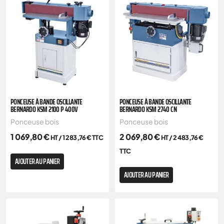
PONCEUSE À BANDE OSCILLANTE
PONCEUSE À BANDE OSCILLANTE
BERNARDO KSM 2100 P 400V
BERNARDO KSM 2740 CN
Ponceuse bois
Ponceuse bois
1 069,80
€
2 069,80
€
HT /
1 283,76
€
TTC
HT /
2 483,76
€
TTC
AJOUTER AU PANIER
AJOUTER AU PANIER