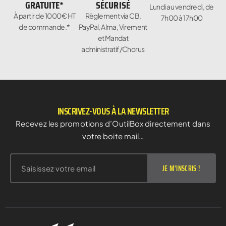
GRATUITE*
SÉCURISÉ
Lundi au vendredi, de
À partir de 1000€ HT
Règlement via CB,
7h00 à 17h00
de commande.*
PayPal, Alma, Virement
et Mandat
administratif/Chorus
INSCRIVEZ-VOUS À LA NEWSLETTER
Recevez les promotions d’OutilBox directement dans
votre boite mail…
JE M'INSCRIS !