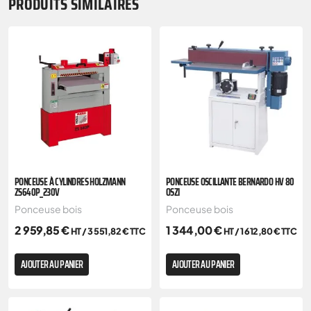
PRODUITS SIMILAIRES
PONCEUSE À CYLINDRES HOLZMANN
PONCEUSE OSCILLANTE BERNARDO HV 80
ZS640P_230V
OSZI
Ponceuse bois
Ponceuse bois
2 959,85
€
1 344,00
€
HT /
3 551,82
€
TTC
HT /
1 612,80
€
TTC
AJOUTER AU PANIER
AJOUTER AU PANIER