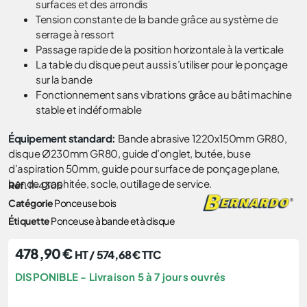
surfaces et des arrondis
Tension constante de la bande grâce au système de
serrage à ressort
Passage rapide de la position horizontale à la verticale
La table du disque peut aussi s’utiliser pour le ponçage
sur la bande
Fonctionnement sans vibrations grâce au bâti machine
stable et indéformable
Équipement standard:
Bande abrasive 1220x150mm GR80,
disque Ø230mm GR80, guide d’onglet, butée, buse
d’aspiration 50mm, guide pour surface de ponçage plane,
bande graphitée, socle, outillage de service.
Réf.
11-4305
Catégorie
Ponceuse bois
Étiquette
Ponceuse à bande et à disque
478,90
€
HT /
574,68
€
TTC
DISPONIBLE - Livraison 5 à 7 jours ouvrés