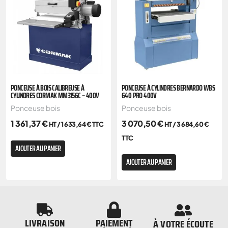
PONCEUSE À BOIS CALIBREUSE À
PONCEUSE À CYLINDRES BERNARDO WBS
CYLINDRES CORMAK MM3156C – 400V
640 PRO 400V
Ponceuse bois
Ponceuse bois
1 361,37
€
3 070,50
€
HT /
1 633,64
€
TTC
HT /
3 684,60
€
TTC
AJOUTER AU PANIER
AJOUTER AU PANIER
LIVRAISON
PAIEMENT
À VOTRE ÉCOUTE