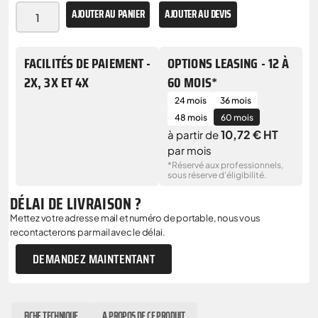
AJOUTER AU PANIER
AJOUTER AU DEVIS
FACILITÉS DE PAIEMENT -
OPTIONS LEASING - 12 À
2X, 3X ET 4X
60 MOIS*
24 mois
36 mois
48 mois
60 mois
10,72 € HT
à partir de
par mois
*Réservé aux professionnels,
sous réserve d'éligibilité.
DÉLAI DE LIVRAISON ?
Mettez votre adresse mail et numéro de portable, nous vous
recontacterons par mail avec le délai.
DEMANDEZ MAINTENTANT
FICHE TECHNIQUE
A PROPOS DE CE PRODUIT