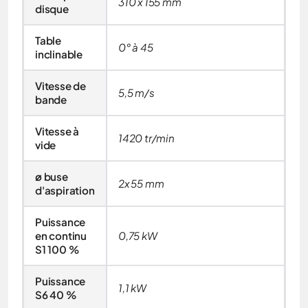
310 x 155 mm
disque
Table
0° à 45
inclinable
Vitesse de
5,5 m/s
bande
Vitesse à
1420 tr/min
vide
ø buse
2x 55 mm
d'aspiration
Puissance
en continu
0,75 kW
S1 100 %
Puissance
1,1 kW
S6 40 %