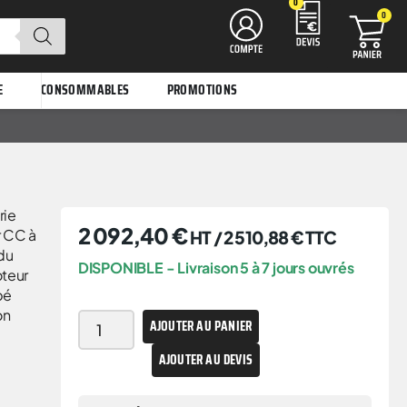
0
0
E
CONSOMMABLES
PROMOTIONS
rie
2 092,40
€
r CC à
HT /
2 510,88
€
TTC
du
DISPONIBLE - Livraison 5 à 7 jours ouvrés
oteur
pé
on
AJOUTER AU PANIER
AJOUTER AU DEVIS