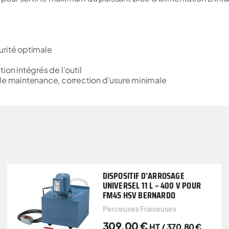
urité optimale
ion intégrés de l’outil
ble maintenance, correction d’usure minimale
DISPOSITIF D’ARROSAGE
UNIVERSEL 11 L – 400 V POUR
FM45 HSV BERNARDO
Perceuses Fraiseuses
309,00
€
HT /
370,80
€