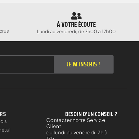
À VOTRE ÉCOUTE
orus
Lundi au vendredi, de 7h00 à 17h00
JE M'INSCRIS !
ERS
BESOIN D'UN CONSEIL ?
Contacter notre Service
bois
Client
métal
du lundi au vendredi, 7h à
17h.