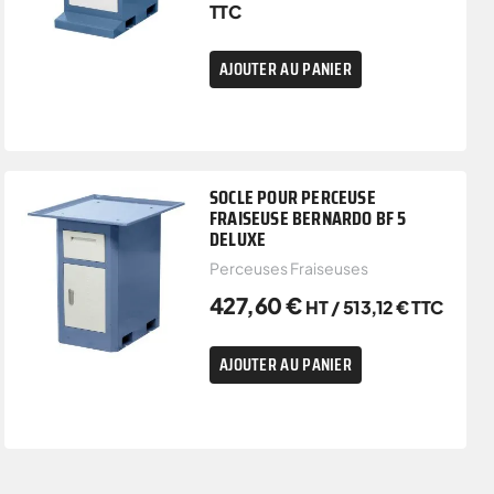
TTC
AJOUTER AU PANIER
SOCLE POUR PERCEUSE
FRAISEUSE BERNARDO BF 5
DELUXE
Perceuses Fraiseuses
427,60
€
HT /
513,12
€
TTC
AJOUTER AU PANIER