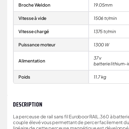
Broche Weldon
19.05mm
Vitesse à vide
1506 tr/min
Vitesse chargé
1375 tr/min
Puissance moteur
1300 W
37 v
Alimentation
batterie lithium-i
Poids
11.7 kg
DESCRIPTION
La perceuse de rail sans fil Euroboor RAIL.360 à batter
couple élevé vous permettant de percer facilement du 
linéaire de cette perceuse magnétique est développé p