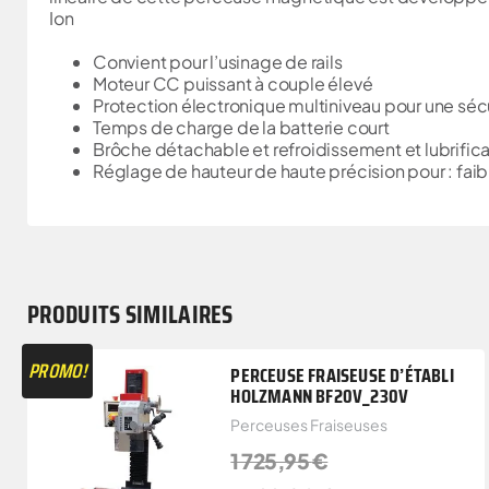
Ion
Convient pour l’usinage de rails
Moteur CC puissant à couple élevé
Protection électronique multiniveau pour une séc
Temps de charge de la batterie court
Brôche détachable et refroidissement et lubrificat
Réglage de hauteur de haute précision pour : fai
PRODUITS SIMILAIRES
PROMO!
PERCEUSE FRAISEUSE D’ÉTABLI
HOLZMANN BF20V_230V
Perceuses Fraiseuses
1 725,95
€