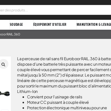
SOUDAGE
ÉQUIPEMENT D'ATELIER
MANUTENTION & LEVAG
oboor RAIL.360
La perceuse de rail sans fil Euroboor RAIL.360 à batte
dispose d’une batterie très puissante avec un moteu
couple élevé vous permettant de percer facilement 
métal jusqu’à 50 mm (2″) d’épaisseur. Le puissant m
linéaire de cette perceuse magnétique est dévelop
pour sortir le maximum du puissant bloc d’alimentati
Lithium-Ion
Convient pour l’usinage de rails
Moteur CC puissant à couple élevé
Protection électronique multiniveau pour une