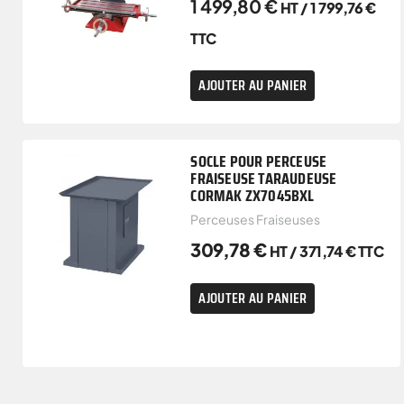
1 499,80
€
HT /
1 799,76
€
TTC
AJOUTER AU PANIER
SOCLE POUR PERCEUSE
FRAISEUSE TARAUDEUSE
CORMAK ZX7045BXL
Perceuses Fraiseuses
309,78
€
HT /
371,74
€
TTC
AJOUTER AU PANIER