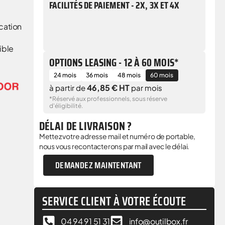
FACILITÉS DE PAIEMENT - 2X, 3X ET 4X
cation
ible
OPTIONS LEASING - 12 À 60 MOIS*
24 mois
36 mois
48 mois
60 mois
46,85 € HT
à partir de
par mois
*Réservé aux professionnels, sous réserve
d'éligibilité.
DÉLAI DE LIVRAISON ?
Mettez votre adresse mail et numéro de portable,
nous vous recontacterons par mail avec le délai.
DEMANDEZ MAINTENTANT
SERVICE CLIENT À VOTRE ÉCOUTE
04 94 91 51 31
info@outilbox.fr