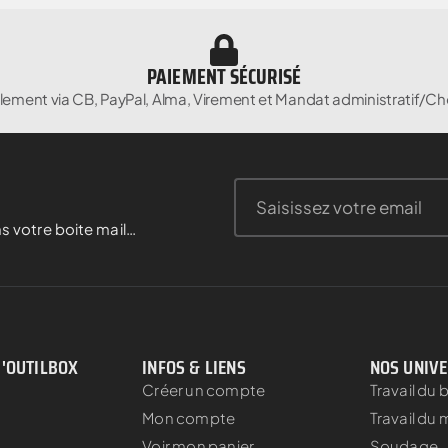
PAIEMENT SÉCURISÉ
lement via CB, PayPal, Alma, Virement et Mandat administratif/Ch
s votre boite mail…
D'OUTILBOX
INFOS & LIENS
NOS UNIV
Créer un compte
Travail du 
Mon compte
Travail du 
Voir mon panier
Soudage