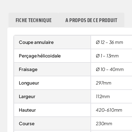
FICHE TECHNIQUE
A PROPOS DE CE PRODUIT
Coupe annulaire
Ø 12 – 36 mm
Perçage hélicoidale
Ø 1 – 13mm
Fraisage
Ø 10 – 40mm
Longueur
297mm
Largeur
112mm
Hauteur
420-610mm
Course
230mm