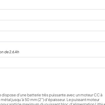
on de 2.6 Ah
ie dispose d’une batterie très puissante avec un moteur CC à
métal jusqu’à 50 mm (2″) d’épaisseur. Le puissant moteur
our sortir le maximum du puissant bloc d’alimentation Lithi