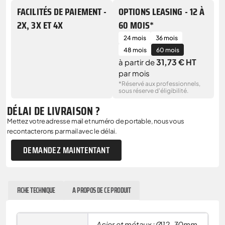
FACILITÉS DE PAIEMENT -
OPTIONS LEASING - 12 À
2X, 3X ET 4X
60 MOIS*
24 mois
36 mois
48 mois
60 mois
31,73 € HT
à partir de
par mois
*Réservé aux professionnels,
sous réserve d'éligibilité.
DÉLAI DE LIVRAISON ?
Mettez votre adresse mail et numéro de portable, nous vous
recontacterons par mail avec le délai.
DEMANDEZ MAINTENTANT
FICHE TECHNIQUE
A PROPOS DE CE PRODUIT
Acier et métaux : Ø12-30mm