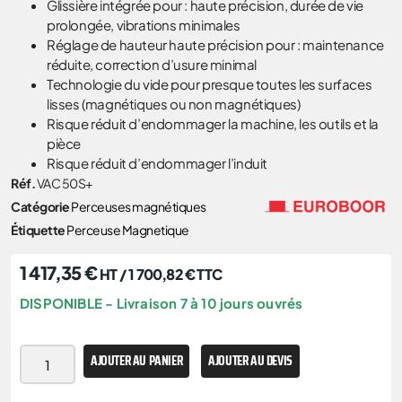
Glissière intégrée pour : haute précision, durée de vie
prolongée, vibrations minimales
Réglage de hauteur haute précision pour : maintenance
réduite, correction d’usure minimal
Technologie du vide pour presque toutes les surfaces
lisses (magnétiques ou non magnétiques)
Risque réduit d’endommager la machine, les outils et la
pièce
Risque réduit d’endommager l’induit
Réf.
VAC 50S+
Catégorie
Perceuses magnétiques
Étiquette
Perceuse Magnetique
1 417,35
€
HT /
1 700,82
€
TTC
DISPONIBLE - Livraison 7 à 10 jours ouvrés
AJOUTER AU PANIER
AJOUTER AU DEVIS