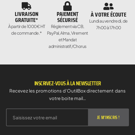
LIVRAISON
PAIEMENT
À VOTRE ÉCOUTE
GRATUITE*
SÉCURISÉ
Lundi au vendredi, de
À partir de 1000€ HT
Règlement via CB,
7h00 à 17h00
de commande.*
PayPal, Alma, Virement
et Mandat
administratif/Chorus
INSCRIVEZ-VOUS À LA NEWSLETTER
Recevez les promotions d’OutilBox directement dans
votre boite mail…
JE M'INSCRIS !