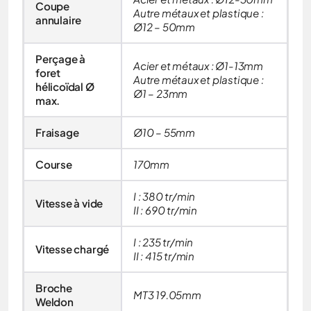
Coupe
Autre métaux et plastique :
annulaire
Ø12 – 50mm
Perçage à
Acier et métaux : Ø1-13mm
foret
Autre métaux et plastique :
hélicoïdal Ø
Ø1 – 23mm
max.
Fraisage
Ø10 – 55mm
Course
170mm
I : 380 tr/min
Vitesse à vide
II : 690 tr/min
I : 235 tr/min
Vitesse chargé
II : 415 tr/min
Broche
MT3 19.05mm
Weldon