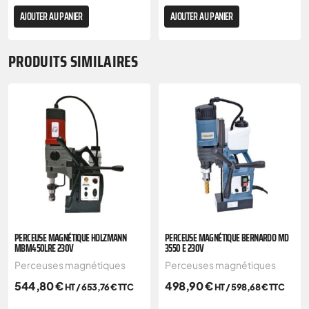
AJOUTER AU PANIER
AJOUTER AU PANIER
PRODUITS SIMILAIRES
PERCEUSE MAGNÉTIQUE HOLZMANN
PERCEUSE MAGNÉTIQUE BERNARDO MD
MBM450LRE 230V
3550 E 230V
Perceuses magnétiques
Perceuses magnétiques
544,80
€
498,90
€
HT /
653,76
€
TTC
HT /
598,68
€
TTC