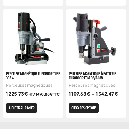
PERCEUSE MAGNÉTIQUE EUROBOOR TUBE
PERCEUSE MAGNÉTIQUE À BATTERIE
30S +
EUROBOOR EBM 36/P-18V
Perceuses magnétiques
Perceuses magnétiques
1 225,73
€
1 109,68
€
–
1 342,47
€
HT /
1 470,88
€
TTC
AJOUTER AU PANIER
CHOIX DES OPTIONS