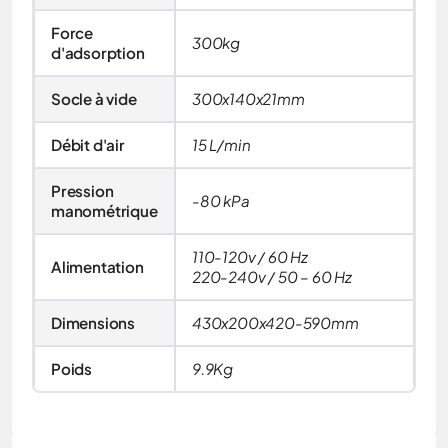
Force
300kg
d'adsorption
Socle à vide
300x140x21mm
Débit d'air
15 L/min
Pression
-80 kPa
manométrique
110-120v / 60 Hz
Alimentation
220-240v / 50 – 60 Hz
Dimensions
430x200x420-590mm
Poids
9.9Kg