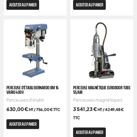
AJOUTER AU PANIER
AJOUTER AU PANIER
PERCEUSE D’ÉTABLI BERNARDO BM 16
PERCEUSE MAGNÉTIQUE EUROBOOR TUBE
VARIO 400V
55/AIR
Perceuses d'établi
Perceuses magnétiques
630,00
€
3 541,23
€
HT /
756,00
€
TTC
HT /
4 249,48
€
TTC
AJOUTER AU PANIER
AJOUTER AU PANIER