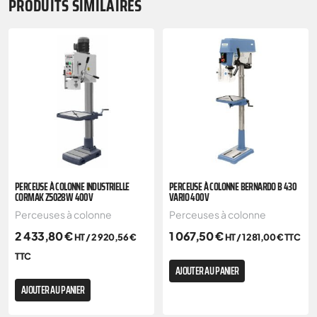
PRODUITS SIMILAIRES
PERCEUSE À COLONNE INDUSTRIELLE
PERCEUSE À COLONNE BERNARDO B 430
CORMAK Z5028W 400V
VARIO 400V
Perceuses à colonne
Perceuses à colonne
2 433,80
€
1 067,50
€
HT /
2 920,56
€
HT /
1 281,00
€
TTC
TTC
AJOUTER AU PANIER
AJOUTER AU PANIER