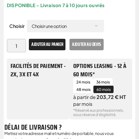
DISPONIBLE - Livraison 7 à 10 jours ouvrés
Choisir
AJOUTER AU PANIER
AJOUTER AU DEVIS
FACILITÉS DE PAIEMENT -
OPTIONS LEASING - 12 À
2X, 3X ET 4X
60 MOIS*
24 mois
36 mois
48 mois
60 mois
203,72 € HT
à partir de
par mois
*Réservé aux professionnels,
sous réserve d'éligibilité.
DÉLAI DE LIVRAISON ?
Mettez votre adresse mail et numéro de portable, nous vous