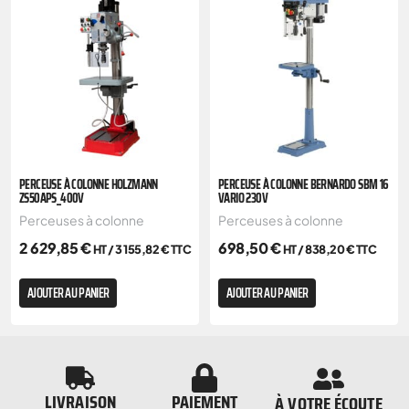
PERCEUSE À COLONNE HOLZMANN
PERCEUSE À COLONNE BERNARDO SBM 16
ZS50APS_400V
VARIO 230V
Perceuses à colonne
Perceuses à colonne
2 629,85
€
698,50
€
HT /
3 155,82
€
TTC
HT /
838,20
€
TTC
AJOUTER AU PANIER
AJOUTER AU PANIER
LIVRAISON
PAIEMENT
À VOTRE ÉCOUTE