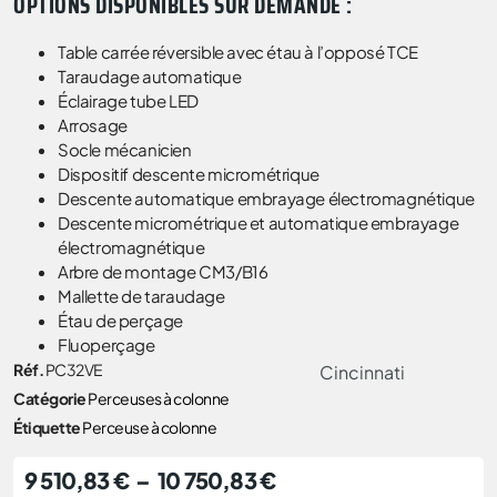
OPTIONS DISPONIBLES SUR DEMANDE :
Table carrée réversible avec étau à l’opposé TCE
Taraudage automatique
Éclairage tube LED
Arrosage
Socle mécanicien
Dispositif descente micrométrique
Descente automatique embrayage électromagnétique
Descente micrométrique et automatique embrayage
électromagnétique
Arbre de montage CM3/B16
Mallette de taraudage
Étau de perçage
Fluoperçage
Réf.
PC32VE
Cincinnati
Catégorie
Perceuses à colonne
Étiquette
Perceuse à colonne
9 510,83
€
–
10 750,83
€