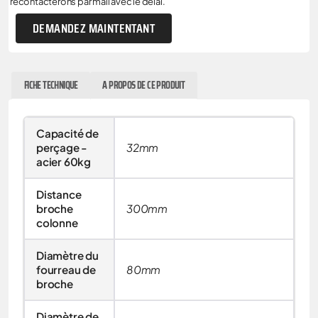
recontacterons par mail avec le délai.
DEMANDEZ MAINTENTANT
FICHE TECHNIQUE
A PROPOS DE CE PRODUIT
Capacité de
perçage -
32mm
acier 60kg
Distance
broche
300mm
colonne
Diamètre du
fourreau de
80mm
broche
Diamètre de