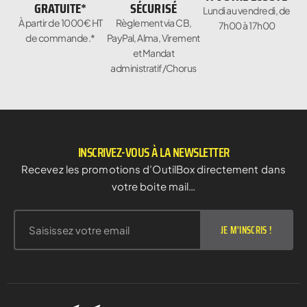
GRATUITE*
SÉCURISÉ
Lundi au vendredi, de
À partir de 1000€ HT
Règlement via CB,
7h00 à 17h00
de commande.*
PayPal, Alma, Virement
et Mandat
administratif/Chorus
INSCRIVEZ-VOUS À LA NEWSLETTER
Recevez les promotions d’OutilBox directement dans
votre boite mail…
JE M'INSCRIS !