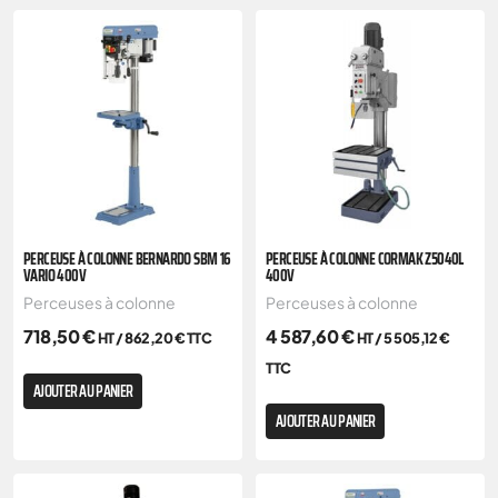
PERCEUSE À COLONNE BERNARDO SBM 16
PERCEUSE À COLONNE CORMAK Z5040L
VARIO 400V
400V
Perceuses à colonne
Perceuses à colonne
718,50
€
4 587,60
€
HT /
862,20
€
TTC
HT /
5 505,12
€
TTC
AJOUTER AU PANIER
AJOUTER AU PANIER