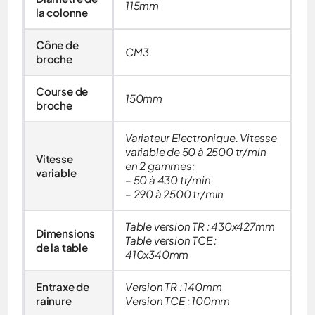
115mm
la colonne
Cône de
CM3
broche
Course de
150mm
broche
Variateur Electronique. Vitesse
variable de 50 à 2500 tr/min
Vitesse
en 2 gammes:
variable
– 50 à 430 tr/min
– 290 à 2500 tr/min
Table version TR : 430x427mm
Dimensions
Table version TCE :
de la table
410x340mm
Entraxe de
Version TR : 140mm
rainure
Version TCE : 100mm