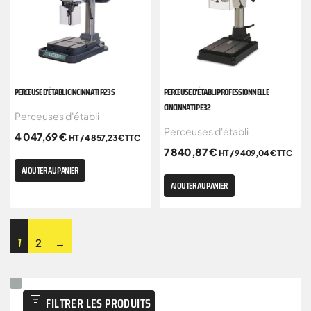
PERCEUSE D’ÉTABLI CINCINNATI P23S
PERCEUSE D’ÉTABLI PROFESSIONNELLE
CINCINNATI PE 32
Perceuses d'établi
Perceuses d'établi
4 047,69
€
HT /
4 857,23
€
TTC
7 840,87
€
HT /
9 409,04
€
TTC
AJOUTER AU PANIER
AJOUTER AU PANIER
1
2
→
FILTRER LES PRODUITS