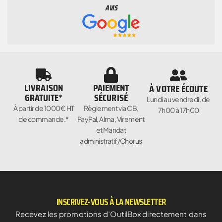
AVIS
LIVRAISON
PAIEMENT
À VOTRE ÉCOUTE
GRATUITE*
SÉCURISÉ
Lundi au vendredi, de
À partir de 1000€ HT
Règlement via CB,
7h00 à 17h00
de commande.*
PayPal, Alma, Virement
et Mandat
administratif/Chorus
INSCRIVEZ-VOUS À LA NEWSLETTER
Recevez les promotions d’OutilBox directement dans