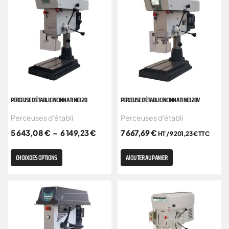
PERCEUSE D’ÉTABLI CINCINNATI NE320
PERCEUSE D’ÉTABLI CINCINNATI NE320V
Perceuses d'établi
Perceuses d'établi
5 643,08
€
–
6 149,23
€
7 667,69
€
HT /
9 201,23
€
TTC
CHOIX DES OPTIONS
AJOUTER AU PANIER