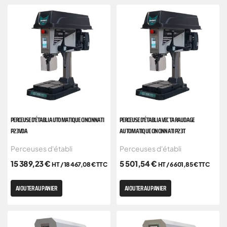
PERCEUSE D’ÉTABLI AUTOMATIQUE CINCINNATI
PERCEUSE D’ÉTABLI AVEC TARAUDAGE
P23VDA
AUTOMATIQUE CINCINNATI P23T
Perceuses d'établi
Perceuses d'établi
15 389,23
€
5 501,54
€
HT /
18 467,08
€
TTC
HT /
6 601,85
€
TTC
AJOUTER AU PANIER
AJOUTER AU PANIER