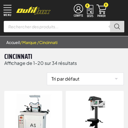
0
0
TRAVAIL DU MÉTAL
MACHINES À BOIS
ÉQUIPEMENT D’ATELIER
MANUTENTION & LEVAGE
DISQUES À LAMELLES
DISQUES À TRONÇONNER
Accueil
/ Marque / Cincinnati
CINCINNATI
Affichage de 1–20 sur 34 résultats