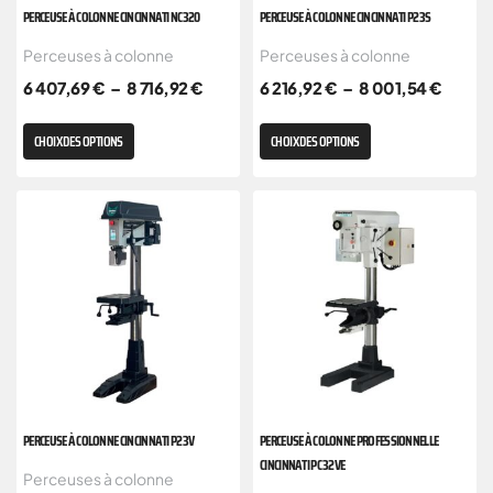
PERCEUSE À COLONNE CINCINNATI NC320
PERCEUSE À COLONNE CINCINNATI P23S
Perceuses à colonne
Perceuses à colonne
6 407,69
€
–
8 716,92
€
6 216,92
€
–
8 001,54
€
CHOIX DES OPTIONS
CHOIX DES OPTIONS
PERCEUSE À COLONNE CINCINNATI P23V
PERCEUSE À COLONNE PROFESSIONNELLE
CINCINNATI PC 32VE
Perceuses à colonne