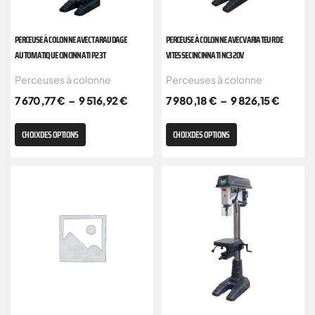
PERCEUSE À COLONNE AVEC TARAUDAGE
PERCEUSE À COLONNE AVEC VARIATEUR DE
AUTOMATIQUE CINCINNATI P23T
VITESSE CINCINNATI NC320V
Perceuses à colonne
Perceuses à colonne
7 670,77
€
–
9 516,92
€
7 980,18
€
–
9 826,15
€
CHOIX DES OPTIONS
CHOIX DES OPTIONS