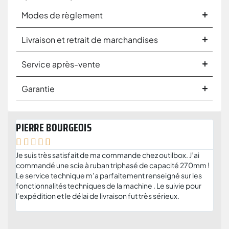
Modes de règlement
Livraison et retrait de marchandises
Service après-vente
Garantie
PIERRE BOURGEOIS
ANT







Je suis très satisfait de ma commande chez outilbox. J’ai
Je r
commandé une scie à ruban triphasé de capacité 270mm !
serv
Le service technique m’a parfaitement renseigné sur les
solu
fonctionnalités techniques de la machine . Le suivie pour
plus
l’expédition et le délai de livraison fut très sérieux.
et c
parti