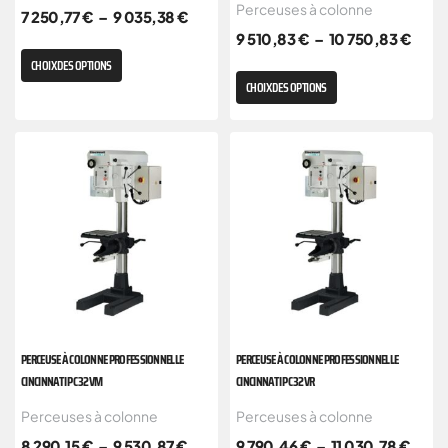
Perceuses à colonne
7 250,77
€
–
9 035,38
€
9 510,83
€
–
10 750,83
€
CHOIX DES OPTIONS
CHOIX DES OPTIONS
PERCEUSE À COLONNE PROFESSIONNELLE
PERCEUSE À COLONNE PROFESSIONNELLE
CINCINNATI PC 32VM
CINCINNATI PC 32VR
Perceuses à colonne
Perceuses à colonne
8 290,15
€
–
9 530,87
€
9 790,46
€
–
11 030,78
€