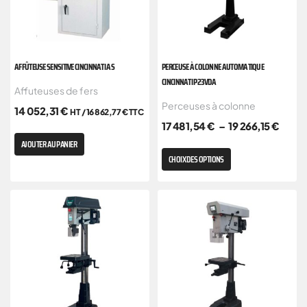
AFFÛTEUSE SENSITIVE CINCINNATI AS
PERCEUSE À COLONNE AUTOMATIQUE
CINCINNATI P23VDA
Affuteuses de fers
Perceuses à colonne
14 052,31
€
HT /
16 862,77
€
TTC
17 481,54
€
–
19 266,15
€
AJOUTER AU PANIER
CHOIX DES OPTIONS