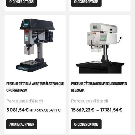
CHOIX DES OPTIONS
CHOIX DES OPTIONS
PERCEUSE D’ÉTABLI À VARIATEUR ÉLECTRONIQUE
PERCEUSE D’ÉTABLI AUTOMATIQUE CINCINNATI
CINCINNATI P23V
NE 320VDA
Perceuses d'établi
Perceuses d'établi
5 081,54
€
15 669,23
€
–
17 761,54
€
HT /
6 097,85
€
TTC
AJOUTER AU PANIER
CHOIX DES OPTIONS