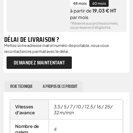
48 mois
60 mois
19,03 € HT
à partir de
par mois
*Réservé aux professionnels,
sous réserve d'éligibilité.
DÉLAI DE LIVRAISON ?
Mettez votre adresse mail et numéro de portable, nous vous
recontacterons par mail avec le délai.
DEMANDEZ MAINTENTANT
FICHE TECHNIQUE
A PROPOS DE CE PRODUIT
Vitesses
3,5 / 5 / 7 / 10 / 12,5 / 16 / 25 /
d'avance
32 m/min
Nombre de
4
galets