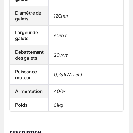
Diamètre de
120mm
galets
Largeur de
60mm
galets
Débattement
20 mm
des galets
Puissance
0,75 kW (1 ch)
moteur
Alimentation
400v
Poids
61kg