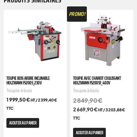
PRODUITS SIMILAIRES
PROMO!
TOUPIE BOIS ARBRE INCLINABLE
TOUPIE AVEC CHARIOT COULISSANT
HOLZMANN FS200S_230V
HOLZMANN FS200SF_400V
Toupie à bois
Toupie à bois
1 999,50
€
2 849,90
€
HT /
2 399,40
€
TTC
2 669,90
€
HT /
3 203,88
€
TTC
AJOUTER AU PANIER
AJOUTER AU PANIER