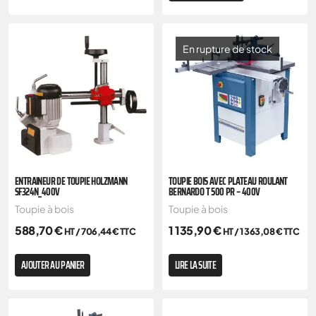
En rupture de stock
ENTRAINEUR DE TOUPIE HOLZMANN
TOUPIE BOIS AVEC PLATEAU ROULANT
SF324N_400V
BERNARDO T 500 PR – 400V
Toupie à bois
Toupie à bois
588,70
€
1 135,90
€
HT /
706,44
€
TTC
HT /
1 363,08
€
TTC
AJOUTER AU PANIER
LIRE LA SUITE