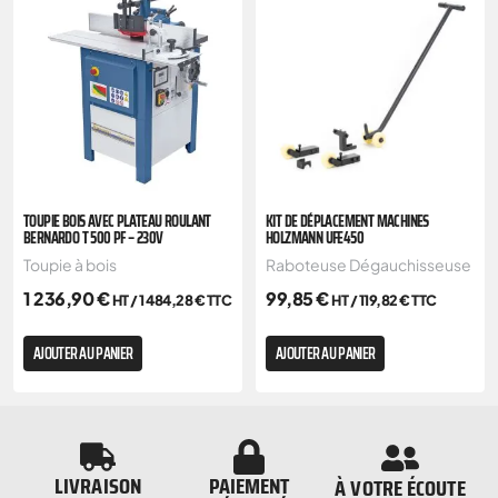
TOUPIE BOIS AVEC PLATEAU ROULANT
KIT DE DÉPLACEMENT MACHINES
BERNARDO T 500 PF – 230V
HOLZMANN UFE450
Toupie à bois
Raboteuse Dégauchisseuse
1 236,90
€
99,85
€
HT /
1 484,28
€
TTC
HT /
119,82
€
TTC
AJOUTER AU PANIER
AJOUTER AU PANIER
LIVRAISON
PAIEMENT
À VOTRE ÉCOUTE