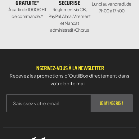
GRATUITE*
SÉCURISÉ
Lundi au vendredi, de
À partir de 1000€ HT
Règlement via CB,
7h00 à 17h00
de commande.*
PayPal, Alma, Virement
et Mandat
administratif/Chorus
INSCRIVEZ-VOUS À LA NEWSLETTER
Recevez les promotions d’OutilBox directement dans
votre boite mail…
JE M'INSCRIS !