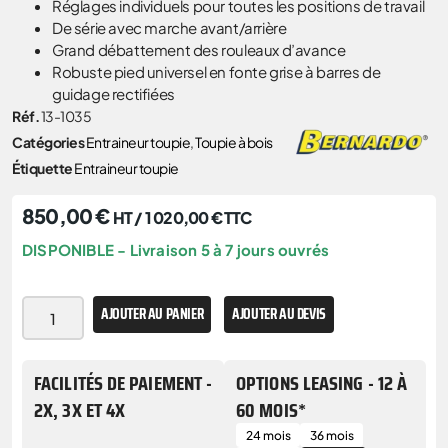
Réglages individuels pour toutes les positions de travail
De série avec marche avant/arrière
Grand débattement des rouleaux d’avance
Robuste pied universel en fonte grise à barres de
guidage rectifiées
Réf.
13-1035
Catégories
Entraineur toupie
,
Toupie à bois
Étiquette
Entraineur toupie
850,00
€
HT /
1 020,00
€
TTC
DISPONIBLE - Livraison 5 à 7 jours ouvrés
AJOUTER AU PANIER
AJOUTER AU DEVIS
FACILITÉS DE PAIEMENT -
OPTIONS LEASING - 12 À
2X, 3X ET 4X
60 MOIS*
24 mois
36 mois