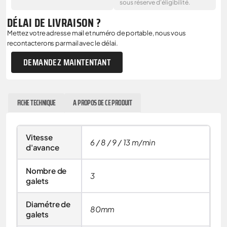
sous réserve d'éligibilité.
DÉLAI DE LIVRAISON ?
Mettez votre adresse mail et numéro de portable, nous vous
recontacterons par mail avec le délai.
DEMANDEZ MAINTENTANT
FICHE TECHNIQUE
A PROPOS DE CE PRODUIT
Vitesse
6 / 8 / 9 / 13 m/min
d'avance
Nombre de
3
galets
Diamétre de
80mm
galets