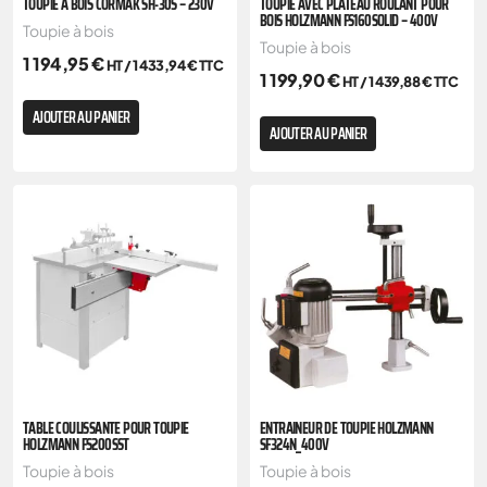
TOUPIE À BOIS CORMAK SH-30S – 230V
TOUPIE AVEC PLATEAU ROULANT POUR
BOIS HOLZMANN FS160SOLID – 400V
Toupie à bois
Toupie à bois
1 194,95
€
HT /
1 433,94
€
TTC
1 199,90
€
HT /
1 439,88
€
TTC
AJOUTER AU PANIER
AJOUTER AU PANIER
TABLE COULISSANTE POUR TOUPIE
ENTRAINEUR DE TOUPIE HOLZMANN
HOLZMANN FS200SST
SF324N_400V
Toupie à bois
Toupie à bois