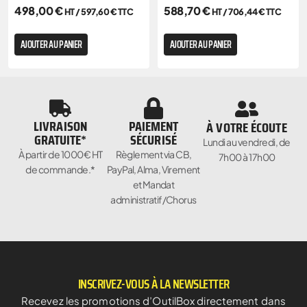
498,00
€
588,70
€
HT /
597,60
€
TTC
HT /
706,44
€
TTC
AJOUTER AU PANIER
AJOUTER AU PANIER
LIVRAISON
PAIEMENT
À VOTRE ÉCOUTE
GRATUITE*
SÉCURISÉ
Lundi au vendredi, de
À partir de 1000€ HT
Règlement via CB,
7h00 à 17h00
de commande.*
PayPal, Alma, Virement
et Mandat
administratif/Chorus
INSCRIVEZ-VOUS À LA NEWSLETTER
Recevez les promotions d’OutilBox directement dans