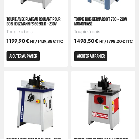
TOUPIE AVEC PLATEAU ROULANT POUR
TOUPIE BOIS BERNARDO T 700 – 230V
BOIS HOLZMANN FS160SOLID – 230V
MONOPHASÉ
Toupie à bois
Toupie à bois
1 199,90
€
1 498,50
€
HT /
1 439,88
€
TTC
HT /
1 798,20
€
TTC
AJOUTER AU PANIER
AJOUTER AU PANIER