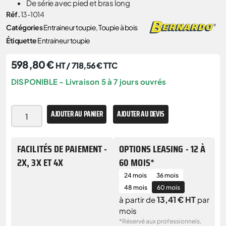
De série avec pied et bras long
Réf.
13-1014
Catégories
Entraineur toupie
,
Toupie à bois
Étiquette
Entraineur toupie
598,80
€
HT /
718,56
€
TTC
DISPONIBLE - Livraison 5 à 7 jours ouvrés
AJOUTER AU PANIER
AJOUTER AU DEVIS
FACILITÉS DE PAIEMENT -
OPTIONS LEASING - 12 À
2X, 3X ET 4X
60 MOIS*
24 mois
36 mois
48 mois
60 mois
13,41 € HT
à partir de
par
mois
*Réservé aux professionnels,