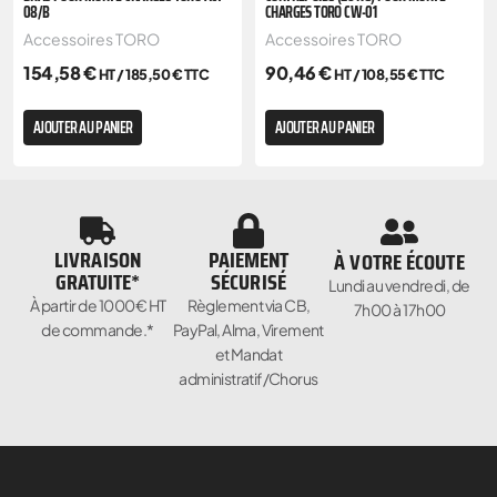
08/B
CHARGES TORO CW-01
Accessoires TORO
Accessoires TORO
154,58
€
90,46
€
HT /
185,50
€
TTC
HT /
108,55
€
TTC
AJOUTER AU PANIER
AJOUTER AU PANIER
LIVRAISON
PAIEMENT
À VOTRE ÉCOUTE
GRATUITE*
SÉCURISÉ
Lundi au vendredi, de
À partir de 1000€ HT
Règlement via CB,
7h00 à 17h00
de commande.*
PayPal, Alma, Virement
et Mandat
administratif/Chorus