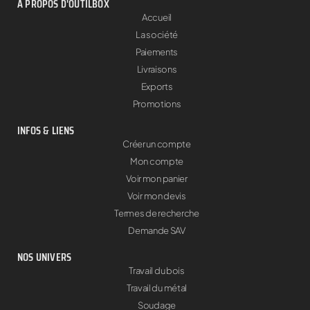
À PROPOS D'OUTILBOX
Accueil
La société
Paiements
Livraisons
Exports
Promotions
INFOS & LIENS
Créer un compte
Mon compte
Voir mon panier
Voir mon devis
Termes de recherche
Demande SAV
NOS UNIVERS
Travail du bois
Travail du métal
Soudage