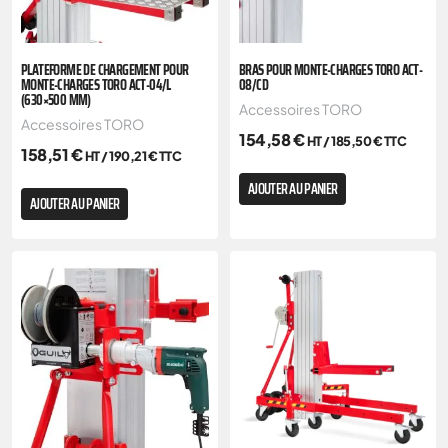
PLATEFORME DE CHARGEMENT POUR
BRAS POUR MONTE-CHARGES TORO ACT-
MONTE-CHARGES TORO ACT-04/L
08/CD
(630×500 MM)
Accessoires TORO
Accessoires TORO
154,58
€
HT /
185,50
€
TTC
158,51
€
HT /
190,21
€
TTC
AJOUTER AU PANIER
AJOUTER AU PANIER