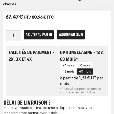
charges
67,47
€
HT /
80,96
€
TTC
AJOUTER AU PANIER
AJOUTER AU DEVIS
FACILITÉS DE PAIEMENT -
OPTIONS LEASING - 12 À
2X, 3X ET 4X
60 MOIS*
24 mois
36 mois
48 mois
60 mois
1,51 € HT
à partir de
par
mois
*Réservé aux professionnels,
sous réserve d'éligibilité.
DÉLAI DE LIVRAISON ?
Mettez votre adresse mail et numéro de portable, nous vous
recontacterons par mail avec le délai.