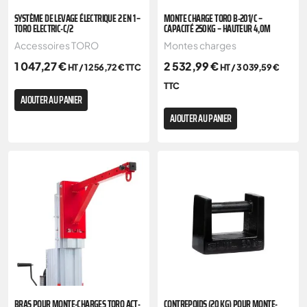
SYSTÈME DE LEVAGE ÉLECTRIQUE 2 EN 1 –
MONTE CHARGE TORO B-201/C –
TORO ELECTRIC-C/2
CAPACITÉ 250KG – HAUTEUR 4,0M
Accessoires TORO
Montes charges
1 047,27
€
2 532,99
€
HT /
1 256,72
€
TTC
HT /
3 039,59
€
TTC
AJOUTER AU PANIER
AJOUTER AU PANIER
BRAS POUR MONTE-CHARGES TORO ACT-
CONTREPOIDS (20 KG) POUR MONTE-