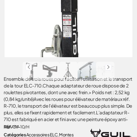
Ensemble de trois roues pour faciliter l’utilisation et le transport
de la tour ELC-710.Chaque adaptateur de roue dispose de 2
roulettes pivotantes, dont une avec frein.> Poids net : 2,52 kg
(0,84 kg/unité)Avec les roues pour élévateur de matériaux réf.
R-710, le transport de l’élévateur est beaucoup plus simple. De
plus, elles se fixent rapidement et facilement.L’adaptateur R-
710 est fabriqué en acier et fini avec une peinture époxy anti-
rayures.
Réf.
CV-10/H
Catégories
Accessoires ELC
,
Montes