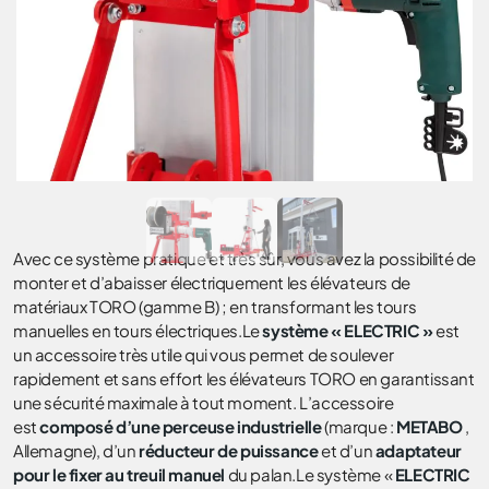
Avec ce système pratique et très sûr, vous avez la possibilité de
monter et d’abaisser électriquement les élévateurs de
matériaux TORO (gamme B) ; en transformant les tours
manuelles en tours électriques.Le
système « ELECTRIC »
est
un accessoire très utile qui vous permet de soulever
rapidement et sans effort les élévateurs TORO en garantissant
une sécurité maximale à tout moment. L’accessoire
est
composé d’une perceuse industrielle
(marque :
METABO
,
Allemagne), d’un
réducteur de puissance
et d’un
adaptateur
pour le fixer au treuil manuel
du palan.Le système «
ELECTRIC