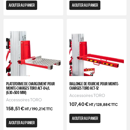
AJOUTER AU PANIER
AJOUTER AU PANIER
PLATEFORME DE CHARGEMENT POUR
RALLONGE DE FOURCHE POUR MONTE-
MONTE-CHARGES TORO ACT-04/L
CHARGES TORO ACT-12
(630×500 MM)
Accessoires TORO
Accessoires TORO
107,40
€
HT /
128,88
€
TTC
158,51
€
HT /
190,21
€
TTC
AJOUTER AU PANIER
AJOUTER AU PANIER