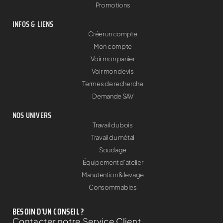
Promotions
INFOS & LIENS
Créer un compte
Mon compte
Voir mon panier
Voir mon devis
Termes de recherche
Demande SAV
NOS UNIVERS
Travail du bois
Travail du métal
Soudage
Équipement d'atelier
Manutention & levage
Consommables
BESOIN D'UN CONSEIL ?
Contacter notre Service Client