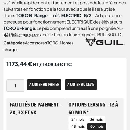
» s’installe rapidement et facilement et possède les références
suivantes en fonction de la tour avec laquelle il sera utilisé
:Tours
TORO B-Range — réf.
ELECTRIC-B/2
– Adaptateur et
perceuse pour fonctionnement ELECTRIQUE des élévateurs
TORO B-Range
. Le prix comprend un treuil à une poignée AL-
KO 901 pour remplacer le treuil à deux poignées BULL300-D.
Réf.
ELECTRIC-B/2
Catégories
Accessoires TORO
,
Montes
charges
1 173,44
€
HT /
1 408,13
€
TTC
AJOUTER AU PANIER
AJOUTER AU DEVIS
FACILITÉS DE PAIEMENT -
OPTIONS LEASING - 12 À
2X, 3X ET 4X
60 MOIS*
24 mois
36 mois
48 mois
60 mois