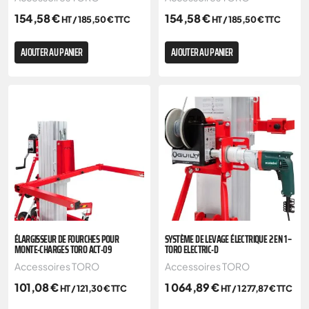
154,58
€
154,58
€
HT /
185,50
€
TTC
HT /
185,50
€
TTC
AJOUTER AU PANIER
AJOUTER AU PANIER
ÉLARGISSEUR DE FOURCHES POUR
SYSTÈME DE LEVAGE ÉLECTRIQUE 2 EN 1 –
MONTE-CHARGES TORO ACT-09
TORO ELECTRIC-D
Accessoires TORO
Accessoires TORO
101,08
€
1 064,89
€
HT /
121,30
€
TTC
HT /
1 277,87
€
TTC