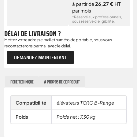
26,27 € HT
à partir de
par mois
*Réservé aux professionnels,
sous réserve d'éligibilité.
DÉLAI DE LIVRAISON ?
Mettez votre adresse mail et numéro de portable, nous vous
recontacterons par mail avec le délai.
DEMANDEZ MAINTENTANT
FICHE TECHNIQUE
A PROPOS DE CE PRODUIT
Compatibilité
élévateurs TORO B-Range
Poids
Poids net : 7,30 kg