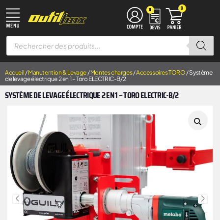
0
0
TRAVAIL DU MÉTAL
MACHINES À BOIS
ÉQUIPEMENT D’ATELIER
MANUTENTION & LEVAGE
DISQUES À LAMELLES
DISQUES À TRONÇONNER
Accueil
/
Manutention & Levage
/
Montes charges
/
Accessoires TORO
/ Système
de levage électrique 2 en 1 – Toro ELECTRIC-B/2
SYSTÈME DE LEVAGE ÉLECTRIQUE 2 EN 1 – TORO ELECTRIC-B/2