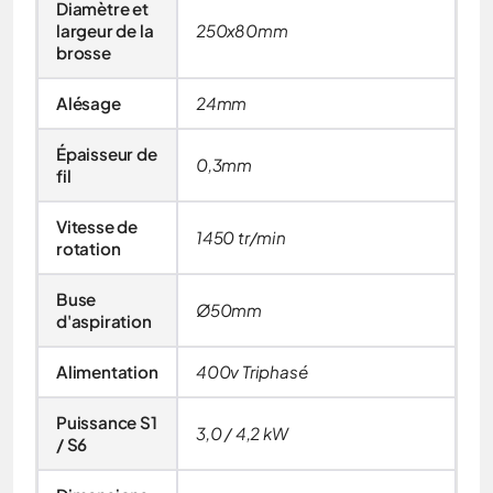
Diamètre et
largeur de la
250x80mm
brosse
Alésage
24mm
Épaisseur de
0,3mm
fil
Vitesse de
1450 tr/min
rotation
Buse
Ø50mm
d'aspiration
Alimentation
400v Triphasé
Puissance S1
3,0 / 4,2 kW
/ S6