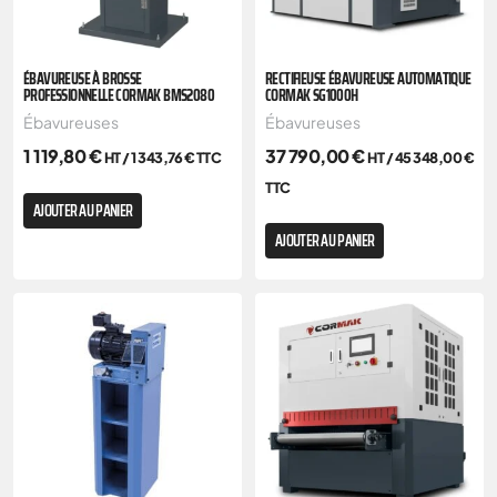
ÉBAVUREUSE À BROSSE
RECTIFIEUSE ÉBAVUREUSE AUTOMATIQUE
PROFESSIONNELLE CORMAK BMS2080
CORMAK SG1000H
Ébavureuses
Ébavureuses
1 119,80
€
37 790,00
€
HT /
1 343,76
€
TTC
HT /
45 348,00
€
TTC
AJOUTER AU PANIER
AJOUTER AU PANIER