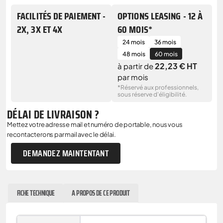
FACILITÉS DE PAIEMENT -
OPTIONS LEASING - 12 À
2X, 3X ET 4X
60 MOIS*
24 mois
36 mois
48 mois
60 mois
22,23 € HT
à partir de
par mois
*Réservé aux professionnels,
sous réserve d'éligibilité.
DÉLAI DE LIVRAISON ?
Mettez votre adresse mail et numéro de portable, nous vous
recontacterons par mail avec le délai.
DEMANDEZ MAINTENTANT
FICHE TECHNIQUE
A PROPOS DE CE PRODUIT