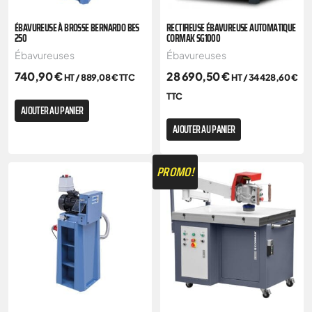
ÉBAVUREUSE À BROSSE BERNARDO BES
RECTIFIEUSE ÉBAVUREUSE AUTOMATIQUE
250
CORMAK SG1000
Ébavureuses
Ébavureuses
740,90
€
28 690,50
€
HT /
889,08
€
TTC
HT /
34 428,60
€
TTC
AJOUTER AU PANIER
AJOUTER AU PANIER
PROMO!