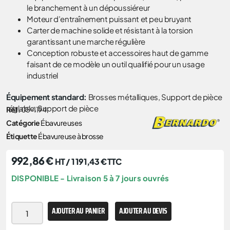
le branchement à un dépoussiéreur
Moteur d’entraînement puissant et peu bruyant
Carter de machine solide et résistant à la torsion
garantissant une marche régulière
Conception robuste et accessoires haut de gamme
faisant de ce modèle un outil qualifié pour un usage
industriel
Équipement standard:
Brosses métalliques, Support de pièce
réglable, Support de pièce
Réf.
05-1194
Catégorie
Ébavureuses
Étiquette
Ébavureuse à brosse
992,86
€
HT /
1 191,43
€
TTC
DISPONIBLE - Livraison 5 à 7 jours ouvrés
AJOUTER AU PANIER
AJOUTER AU DEVIS