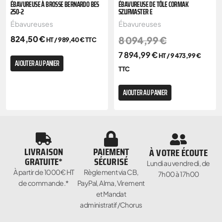
ÉBAVUREUSE À BROSSE BERNARDO BES
ÉBAVUREUSE DE TÔLE CORMAK
250-2
SZLIFMASTER E
Ébavureuses
Ébavureuses
824,50
€
8 094,99
€
HT /
989,40
€
TTC
7 894,99
€
HT /
9 473,99
€
AJOUTER AU PANIER
TTC
AJOUTER AU PANIER
LIVRAISON
PAIEMENT
À VOTRE ÉCOUTE
GRATUITE*
SÉCURISÉ
Lundi au vendredi, de
À partir de 1000€ HT
Règlement via CB,
7h00 à 17h00
de commande.*
PayPal, Alma, Virement
et Mandat
administratif/Chorus