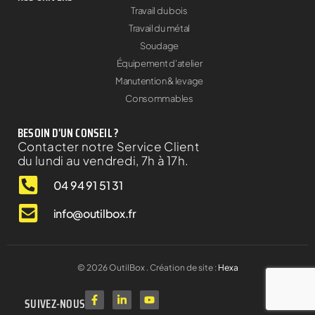
Travail du bois
Travail du métal
Soudage
Équipement d'atelier
Manutention & levage
Consommables
BESOIN D'UN CONSEIL ?
Contacter notre Service Client
du lundi au vendredi, 7h à 17h.
04 94 91 51 31
info@outilbox.fr
©
2026
OutilBox . Création de site :
Hexa
SUIVEZ-NOUS