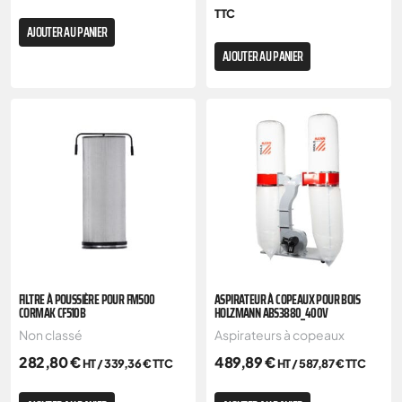
TTC
AJOUTER AU PANIER
AJOUTER AU PANIER
FILTRE À POUSSIÈRE POUR FM500
ASPIRATEUR À COPEAUX POUR BOIS
CORMAK CF510B
HOLZMANN ABS3880_400V
Non classé
Aspirateurs à copeaux
282,80
€
489,89
€
HT /
339,36
€
TTC
HT /
587,87
€
TTC