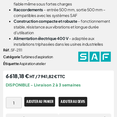
fiable même sous fortes charges
Raccordements
– entrée 500 mm, sortie 500 mm –
compatibles avec les systèmes SAF
Construction compacte et robuste
– fonctionnement
stable, résistance aux vibrations et longue durée
d’utilisation
Alimentation électrique 400 V
– adaptée aux
installations triphasées dans les usines industrielles
Réf.
SF-2111
Catégorie
Turbines d'aspiration
Étiquette
Aspiration atelier
6 618,18
€
HT /
7 941,82
€
TTC
DISPONIBLE - Livraison 2 à 3 semaines
AJOUTER AU PANIER
AJOUTER AU DEVIS