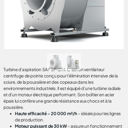
Turbine d’aspiration SAF SF-2111. C’est
un ventilateur
centrifuge
de pointe
conçu pour l’élimination intensive de la
sciure, de la poussière et des copeaux dans les
environnements industriels. Il est équipé d’une turbine radiale
et d’un moteur électrique performant. Son boîtier en acier
épais lui confère une grande résistance aux chocs et à la
poussière.
Haute efficacité – 20 000 m³/h
– idéale pour les lignes
de production.
Moteur puissant de 30 kW
– assure un fonctionnement