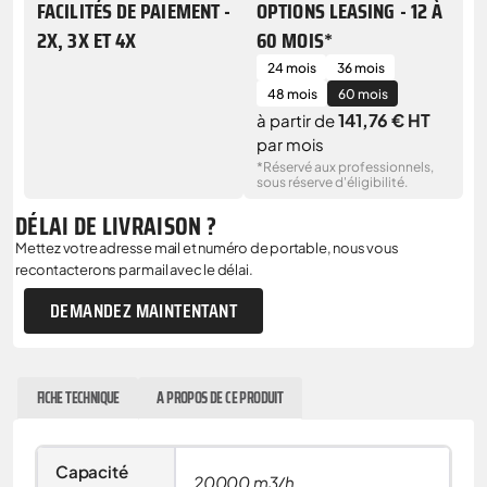
FACILITÉS DE PAIEMENT -
OPTIONS LEASING - 12 À
2X, 3X ET 4X
60 MOIS*
24 mois
36 mois
48 mois
60 mois
141,76 € HT
à partir de
par mois
*Réservé aux professionnels,
sous réserve d'éligibilité.
DÉLAI DE LIVRAISON ?
Mettez votre adresse mail et numéro de portable, nous vous
recontacterons par mail avec le délai.
DEMANDEZ MAINTENTANT
FICHE TECHNIQUE
A PROPOS DE CE PRODUIT
Capacité
20000 m3/h