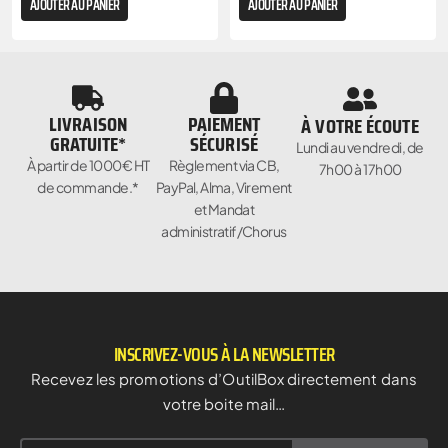
AJOUTER AU PANIER
AJOUTER AU PANIER
LIVRAISON
PAIEMENT
À VOTRE ÉCOUTE
GRATUITE*
SÉCURISÉ
Lundi au vendredi, de
À partir de 1000€ HT
Règlement via CB,
7h00 à 17h00
de commande.*
PayPal, Alma, Virement
et Mandat
administratif/Chorus
INSCRIVEZ-VOUS À LA NEWSLETTER
Recevez les promotions d’OutilBox directement dans
votre boite mail…