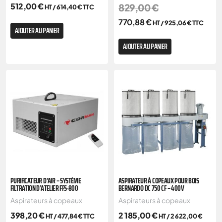
512,00
€
829,00
€
HT /
614,40
€
TTC
770,88
€
HT /
925,06
€
TTC
AJOUTER AU PANIER
AJOUTER AU PANIER
PURIFICATEUR D’AIR – SYSTÈME
ASPIRATEUR À COPEAUX POUR BOIS
FILTRATION D’ATELIER FFS-800
BERNARDO DC 750 CF – 400V
Aspirateurs à copeaux
Aspirateurs à copeaux
398,20
€
2 185,00
€
HT /
477,84
€
TTC
HT /
2 622,00
€