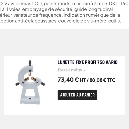
12 V avec écran LCD, points morts, mandrin à 3 mors DK11-160
à 4 voies, embrayage de sécurité, guide longitudinal
rieur, variateur de fréquence, indication numérique de la
tection anti-éclaboussures, couvercle de vis-mère, outils.
LUNETTE FIXE PROFI 750 VARIO
Tours à métaux
73,40
€
HT /
88,08
€
TTC
AJOUTER AU PANIER