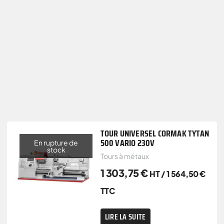
TOUR UNIVERSEL CORMAK TYTAN
500 VARIO 230V
En rupture de
stock
Tours à métaux
1 303,75
€
HT /
1 564,50
€
TTC
LIRE LA SUITE