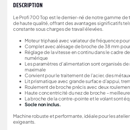
DESCRIPTION
Le Profi 700 Top est le dernier-né de notre gamme de 
de haute qualité, offrant des avantages significatifs te
constante sous charges de travail élevées.
Moteur triphasé avec variateur de fréquence pou
Complet avec alésage de broche de 38 mm pour p
Réglage de la vitesse en continu dans le cadre des
numérique
Les paramètres d’alimentation sont organisés de m
maximale
Convient pour le traitement de l’acier, des métaux
Lit prismatique avec grande surface d’appui, trem
Roulement de broche précis avec deux roulements
Haute concentricité du nez de broche – meilleu
La broche de la contre-pointe et le volant sont 
Socle non inclus.
Machine robuste et performante, idéale pour les atelier
exigeants.