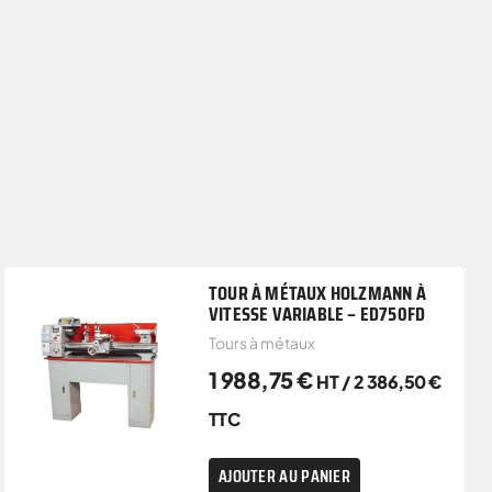
TOUR À MÉTAUX HOLZMANN À
VITESSE VARIABLE – ED750FD
Tours à métaux
1 988,75
€
HT /
2 386,50
€
TTC
AJOUTER AU PANIER