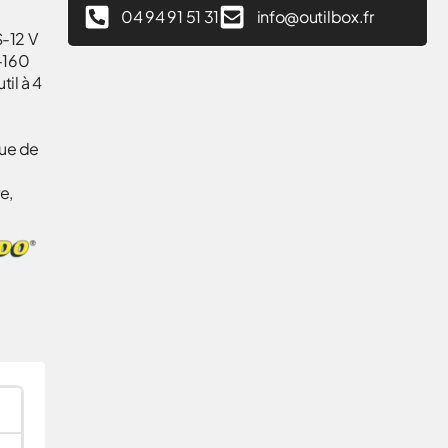
04 94 91 51 31
info@outilbox.fr
S-12 V
-160
il à 4
que de
e,