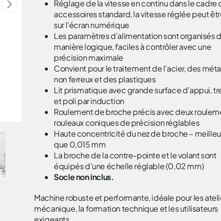
Réglage de la vitesse en continu dans le cadre
accessoires standard, la vitesse réglée peut êtr
sur l’écran numérique
Les paramètres d’alimentation sont organisés 
manière logique, faciles à contrôler avec une
précision maximale
Convient pour le traitement de l’acier, des mét
non ferreux et des plastiques
Lit prismatique avec grande surface d’appui, 
et poli par induction
Roulement de broche précis avec deux roulem
rouleaux coniques de précision réglables
Haute concentricité du nez de broche – meilleu
que 0,015 mm
La broche de la contre-pointe et le volant sont
équipés d’une échelle réglable (0,02 mm)
Socle non inclus.
Machine robuste et performante, idéale pour les ateli
mécanique, la formation technique et les utilisateurs
exigeants.