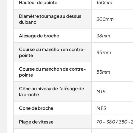
Hauteur de pointe
150mm
Diamètre tournage au dessus
300mm
du banc
Alésage de broche
38mm
Course du manchon en contre-
85 mm
pointe
Course du manchon de contre-
85mm
pointe
Cône au niveau de l'alésage de
MT5
la broche
Cone de broche
MT 5
Plage de vitesse
70 – 380 / 380 -