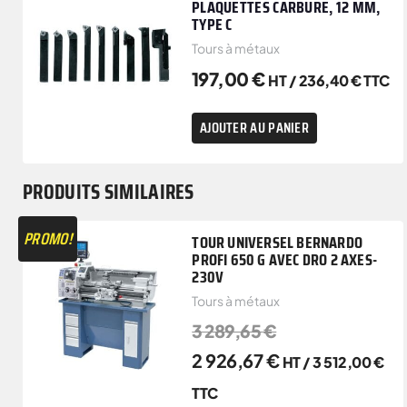
PLAQUETTES CARBURE, 12 MM,
TYPE C
Tours à métaux
197,00
€
HT /
236,40
€
TTC
AJOUTER AU PANIER
PRODUITS SIMILAIRES
PROMO!
TOUR UNIVERSEL BERNARDO
PROFI 650 G AVEC DRO 2 AXES-
230V
Tours à métaux
3 289,65
€
2 926,67
€
HT /
3 512,00
€
TTC