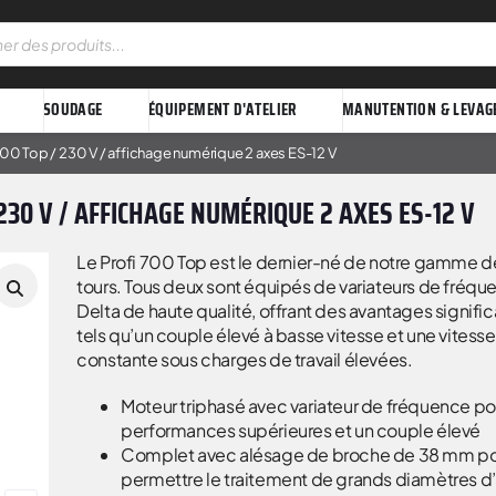
SOUDAGE
ÉQUIPEMENT D'ATELIER
MANUTENTION & LEVAG
700 Top / 230 V / affichage numérique 2 axes ES-12 V
30 V / AFFICHAGE NUMÉRIQUE 2 AXES ES-12 V
Le Profi 700 Top est le dernier-né de notre gamme d
tours. Tous deux sont équipés de variateurs de fréqu
Delta de haute qualité, offrant des avantages signific
tels qu’un couple élevé à basse vitesse et une vitesse
constante sous charges de travail élevées.
Moteur triphasé avec variateur de fréquence po
performances supérieures et un couple élevé
Complet avec alésage de broche de 38 mm p
permettre le traitement de grands diamètres d