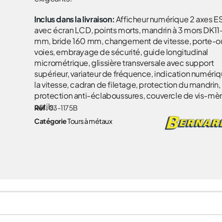
Inclus dans la livraison:
Afficheur numérique 2 axes E
avec écran LCD, points morts, mandrin à 3 mors DK11
mm, bride 160 mm, changement de vitesse, porte-out
voies, embrayage de sécurité, guide longitudinal
micrométrique, glissière transversale avec support
supérieur, variateur de fréquence, indication numéri
la vitesse, cadran de filetage, protection du mandrin,
protection anti-éclaboussures, couvercle de vis-mèr
outils.
Réf.
03-1175B
Catégorie
Tours à métaux