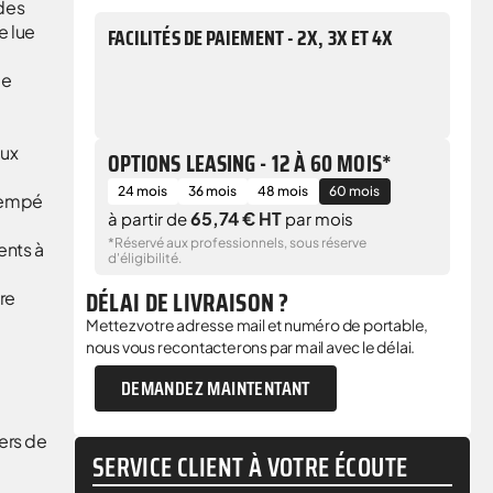
 des
e lue
FACILITÉS DE PAIEMENT - 2X, 3X ET 4X
de
aux
OPTIONS LEASING - 12 À 60 MOIS*
24 mois
36 mois
48 mois
60 mois
trempé
65,74 € HT
à partir de
par mois
*Réservé aux professionnels, sous réserve
ents à
d'éligibilité.
DÉLAI DE LIVRAISON ?
re
Mettez votre adresse mail et numéro de portable,
nous vous recontacterons par mail avec le délai.
DEMANDEZ MAINTENTANT
ers de
SERVICE CLIENT À VOTRE ÉCOUTE