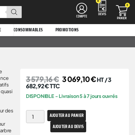
0
0
E
CONSOMMABLES
PROMOTIONS
e
3 579,16
€
3 069,10
€
ence
HT /
3
atifs
682,92
€
TTC
 quasi
DISPONIBLE - Livraison 5 à 7 jours ouvrés
ur des
AJOUTER AU PANIER
our
AJOUTER AU DEVIS
’arbre