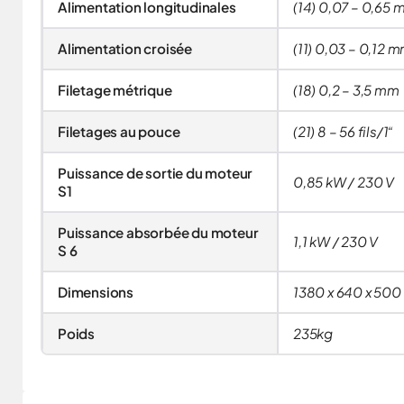
Alimentation longitudinales
(14) 0,07 – 0,65 
Alimentation croisée
(11) 0,03 – 0,12 m
Filetage métrique
(18) 0,2 – 3,5 mm
Filetages au pouce
(21) 8 – 56 fils/1“
Puissance de sortie du moteur
0,85 kW / 230 V
S1
Puissance absorbée du moteur
1,1 kW / 230 V
S 6
Dimensions
1380 x 640 x 50
Poids
235kg