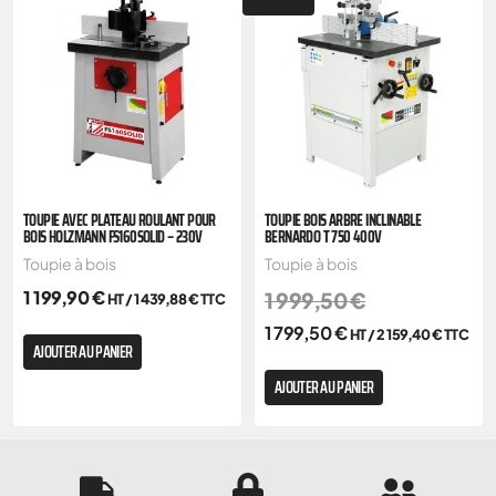
TOUPIE AVEC PLATEAU ROULANT POUR
TOUPIE BOIS ARBRE INCLINABLE
BOIS HOLZMANN FS160SOLID – 230V
BERNARDO T 750 400V
Toupie à bois
Toupie à bois
1 199,90
€
1 999,50
€
HT /
1 439,88
€
TTC
1 799,50
€
HT /
2 159,40
€
TTC
AJOUTER AU PANIER
AJOUTER AU PANIER