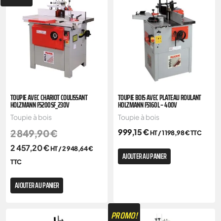
TOUPIE AVEC CHARIOT COULISSANT
TOUPIE BOIS AVEC PLATEAU ROULANT
HOLZMANN FS200SF_230V
HOLZMANN FS160L – 400V
Toupie à bois
Toupie à bois
999,15
€
2 849,90
€
HT /
1 198,98
€
TTC
2 457,20
€
HT /
2 948,64
€
AJOUTER AU PANIER
TTC
AJOUTER AU PANIER
PROMO!