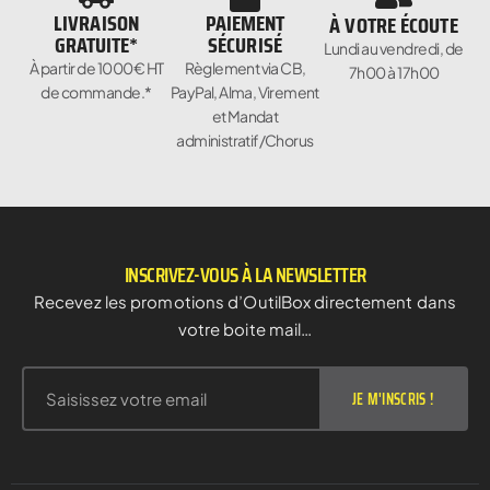
LIVRAISON
PAIEMENT
À VOTRE ÉCOUTE
GRATUITE*
SÉCURISÉ
Lundi au vendredi, de
À partir de 1000€ HT
Règlement via CB,
7h00 à 17h00
de commande.*
PayPal, Alma, Virement
et Mandat
administratif/Chorus
INSCRIVEZ-VOUS À LA NEWSLETTER
Recevez les promotions d’OutilBox directement dans
votre boite mail…
JE M'INSCRIS !