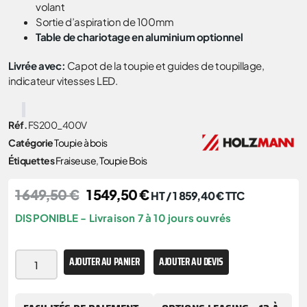
volant
Sortie d’aspiration de 100mm
Table de chariotage en aluminium
optionnel
Livrée avec:
Capot de la toupie et guides de toupillage,
indicateur vitesses LED.
Réf.
FS200_400V
Catégorie
Toupie à bois
Étiquettes
Fraiseuse
,
Toupie Bois
1 649,50
€
1 549,50
€
HT /
1 859,40
€
TTC
DISPONIBLE - Livraison 7 à 10 jours ouvrés
AJOUTER AU PANIER
AJOUTER AU DEVIS