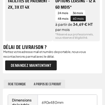
FACILITÉS DE PAIEMENT -
OPTIONS LEASING - 12 À
2X, 3X ET 4X
60 MOIS*
24 mois
36 mois
48 mois
60 mois
34,69 € HT
à partir de
par mois
*Réservé aux professionnels,
sous réserve d'éligibilité.
DÉLAI DE LIVRAISON ?
Mettez votre adresse mail et numéro de portable, nous vous
recontacterons par mail avec le délai.
DEMANDEZ MAINTENTANT
FICHE TECHNIQUE
A PROPOS DE CE PRODUIT
Dimensions
690x480mm
de la table