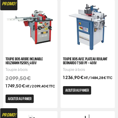
PROMO!
TOUPIE BOIS ARBRE INCLINABLE
TOUPIE BOIS AVEC PLATEAU ROULANT
HOLZMANN FS200S_400V
BERNARDO T 500 PF – 400V
Toupie à bois
Toupie à bois
1 236,90
€
2 099,50
€
HT /
1 484,28
€
TTC
1 749,50
€
HT /
2 099,40
€
TTC
AJOUTER AU PANIER
AJOUTER AU PANIER
PROMO!