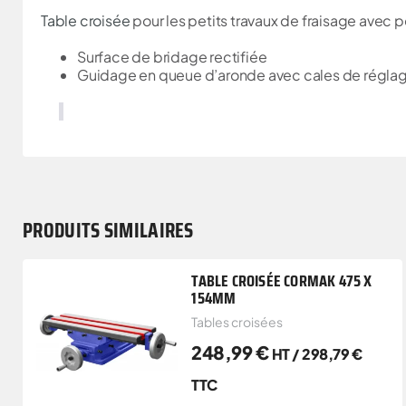
Table croisée
pour les petits travaux de fraisage avec 
Surface de bridage rectifiée
Guidage en queue d’aronde avec cales de régla
PRODUITS SIMILAIRES
TABLE CROISÉE CORMAK 475 X
154MM
Tables croisées
248,99
€
HT /
298,79
€
TTC