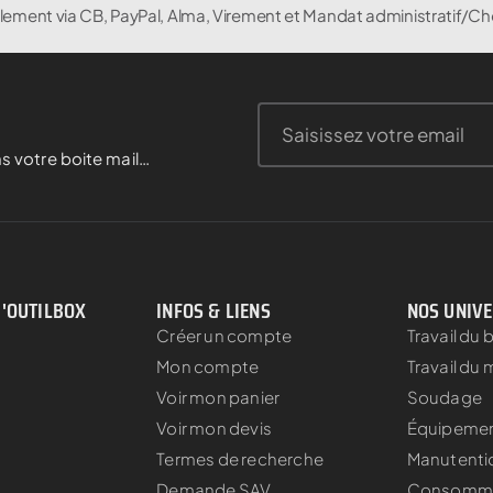
lement via CB, PayPal, Alma, Virement et Mandat administratif/Ch
s votre boite mail…
D'OUTILBOX
INFOS & LIENS
NOS UNIV
Créer un compte
Travail du 
Mon compte
Travail du 
Voir mon panier
Soudage
Voir mon devis
Équipement
Termes de recherche
Manutenti
s
Demande SAV
Consomm