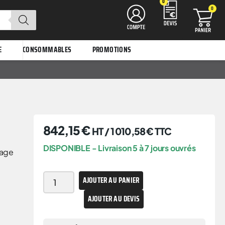
0
0
E
CONSOMMABLES
PROMOTIONS
842,15
€
HT /
1 010,58
€
TTC
DISPONIBLE - Livraison 5 à 7 jours ouvrés
lage
AJOUTER AU PANIER
AJOUTER AU DEVIS