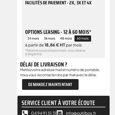
FACILITÉS DE PAIEMENT - 2X, 3X ET 4X
OPTIONS LEASING - 12 À 60 MOIS*
24 mois
36 mois
48 mois
60 mois
18,86 € HT
à partir de
par mois
*Réservé aux professionnels, sous réserve
d'éligibilité.
DÉLAI DE LIVRAISON ?
Mettez votre adresse mail et numéro de portable,
nous vous recontacterons par mail avec le délai.
DEMANDEZ MAINTENTANT
SERVICE CLIENT À VOTRE ÉCOUTE
04 94 91 51 31
info@outilbox.fr