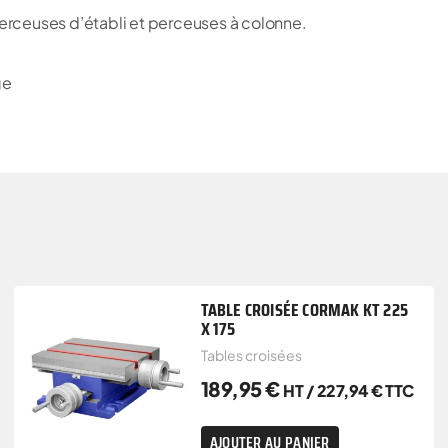
perceuses d’établi et perceuses à colonne.
ge
TABLE CROISÉE CORMAK KT 225
X 175
Tables croisées
189,95
€
HT /
227,94
€
TTC
AJOUTER AU PANIER