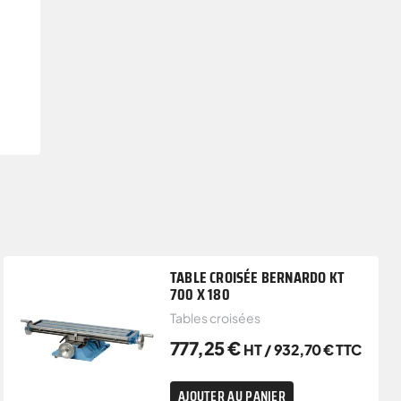
TABLE CROISÉE BERNARDO KT
700 X 180
Tables croisées
777,25
€
HT /
932,70
€
TTC
AJOUTER AU PANIER