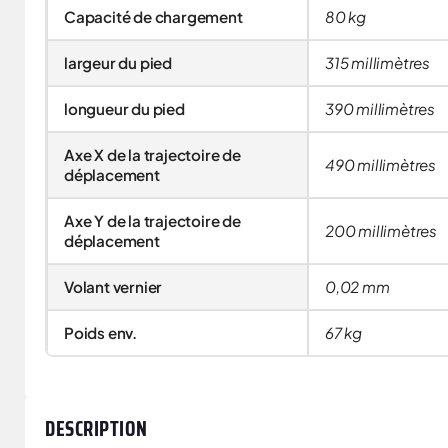
Capacité de chargement
80 kg
largeur du pied
315 millimètres
longueur du pied
390 millimètres
Axe X de la trajectoire de
490 millimètres
déplacement
Axe Y de la trajectoire de
200 millimètres
déplacement
Volant vernier
0,02 mm
Poids env.
67 kg
DESCRIPTION