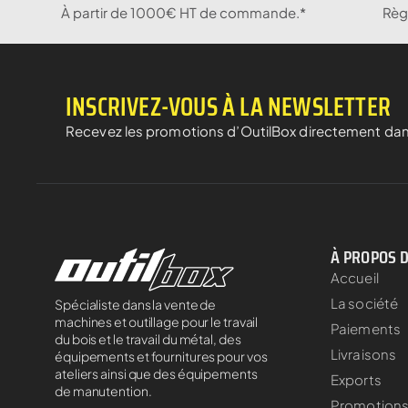
À partir de 1000€ HT de commande.*
Règ
INSCRIVEZ-VOUS À LA NEWSLETTER
Recevez les promotions d’OutilBox directement dan
À PROPOS 
Accueil
La société
Spécialiste dans la vente de
machines et outillage pour le travail
Paiements
du bois et le travail du métal, des
Livraisons
équipements et fournitures pour vos
ateliers ainsi que des équipements
Exports
de manutention.
Promotion