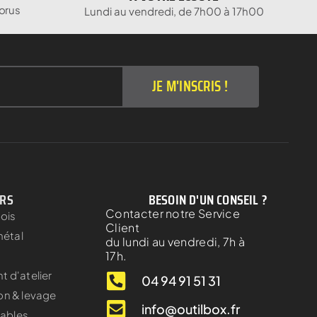
orus
Lundi au vendredi, de 7h00 à 17h00
JE M'INSCRIS !
ERS
BESOIN D'UN CONSEIL ?
Contacter notre Service
bois
Client
métal
du lundi au vendredi, 7h à
17h.
 d'atelier
04 94 91 51 31
on & levage
info@outilbox.fr
ables