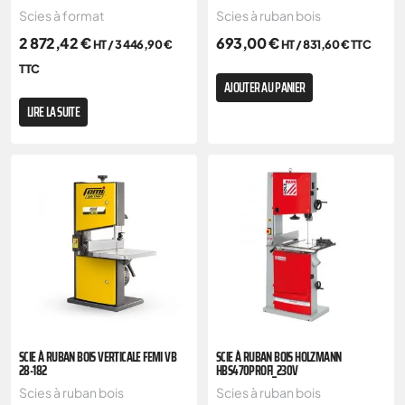
Scies à format
Scies à ruban bois
2 872,42
€
693,00
€
HT /
3 446,90
€
HT /
831,60
€
TTC
TTC
AJOUTER AU PANIER
LIRE LA SUITE
SCIE À RUBAN BOIS VERTICALE FEMI VB
SCIE À RUBAN BOIS HOLZMANN
28-182
HBS470PROFI_230V
Scies à ruban bois
Scies à ruban bois