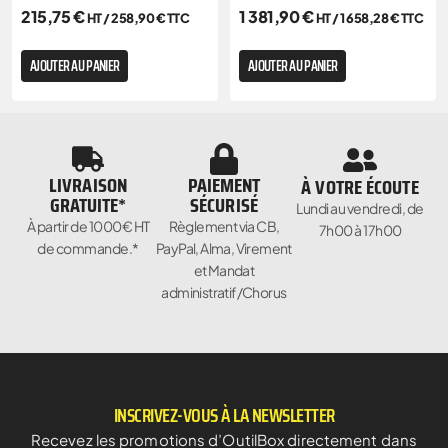
215,75
€
1 381,90
€
HT /
258,90
€
TTC
HT /
1 658,28
€
TTC
AJOUTER AU PANIER
AJOUTER AU PANIER
LIVRAISON
PAIEMENT
À VOTRE ÉCOUTE
GRATUITE*
SÉCURISÉ
Lundi au vendredi, de
À partir de 1000€ HT
Règlement via CB,
7h00 à 17h00
de commande.*
PayPal, Alma, Virement
et Mandat
administratif/Chorus
INSCRIVEZ-VOUS À LA NEWSLETTER
Recevez les promotions d’OutilBox directement dans