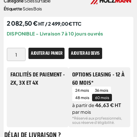
Catégorie
Scies sur table
Étiquette
Scies Bois
2 082,50
€
HT /
2 499,00
€
TTC
DISPONIBLE - Livraison 7 à 10 jours ouvrés
AJOUTER AU PANIER
AJOUTER AU DEVIS
FACILITÉS DE PAIEMENT -
OPTIONS LEASING - 12 À
2X, 3X ET 4X
60 MOIS*
24 mois
36 mois
48 mois
60 mois
46,63 € HT
à partir de
par mois
*Réservé aux professionnels,
sous réserve d'éligibilité.
DÉLAI DE LIVRAISON ?