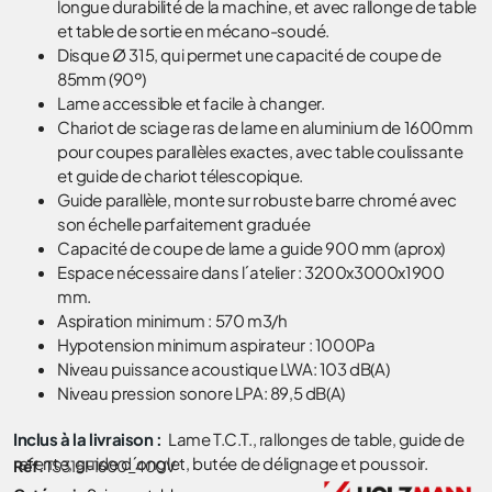
longue durabilité de la machine, et avec rallonge de table
et table de sortie en mécano-soudé.
Disque Ø 315, qui permet une capacité de coupe de
85mm (90º)
Lame accessible et facile à changer.
Chariot de sciage ras de lame en aluminium de 1600mm
pour coupes parallèles exactes, avec table coulissante
et guide de chariot télescopique.
Guide parallèle, monte sur robuste barre chromé avec
son échelle parfaitement graduée
Capacité de coupe de lame a guide 900 mm (aprox)
Espace nécessaire dans l´atelier : 3200x3000x1900
mm.
Aspiration minimum : 570 m3/h
Hypotension minimum aspirateur : 1000Pa
Niveau puissance acoustique LWA: 103 dB(A)
Niveau pression sonore LPA: 89,5 dB(A)
Inclus à la livraison :
Lame T.C.T., rallonges de table, guide de
refente, guide d´onglet, butée de délignage et poussoir.
Réf.
TS315F1600_400V