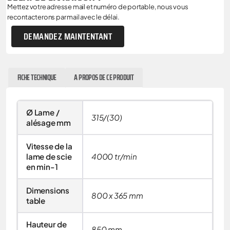
Mettez votre adresse mail et numéro de portable, nous vous
recontacterons par mail avec le délai.
DEMANDEZ MAINTENTANT
FICHE TECHNIQUE
A PROPOS DE CE PRODUIT
Ø Lame /
315/(30)
alésage mm
Vitesse de la
lame de scie
4000 tr/min
en min-1
Dimensions
800 x 365 mm
table
Hauteur de
850 mm