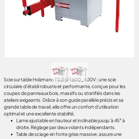
Scie sur table Holzmann TS315F1600_400V ; une scie
circulaire d’établi robuste et performante, conçue pour les
coupes de panneaux bois, massifs ou stratifiés dans les
ateliers exigeants. Grâce à son guide parallèle précis et sa
grande table de travail, elle offre un confort d’utilisation
optimal et une excellente stabilité.
Lame ajustable en hauteur et inclinable jusqu’à 45° à
droite. Réglage par deux volants indépendants.
Table de sciage en fonte grise massive, assure une