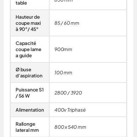
table
Hauteur de
coupe maxi
85 / 60 mm
à 90°/ 45°
Capacité
coupe lame
900mm
a guide
Ø buse
100 mm
d‘aspiration
Puissance S1
2800 / 3920
/ S6 W
Alimentation
400v Triphasé
Rallonge
800 x 540 mm
lateral mm