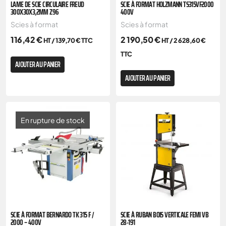
LAME DE SCIE CIRCULAIRE FREUD
SCIE À FORMAT HOLZMANN TS315VF2000
300X30X3,2MM Z96
400V
Scies à format
Scies à format
116,42
€
2 190,50
€
HT /
139,70
€
TTC
HT /
2 628,60
€
TTC
AJOUTER AU PANIER
AJOUTER AU PANIER
En rupture de stock
SCIE À FORMAT BERNARDO TK 315 F /
SCIE À RUBAN BOIS VERTICALE FEMI VB
2000 – 400V
28-191