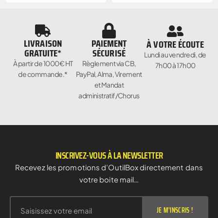
LIVRAISON
PAIEMENT
À VOTRE ÉCOUTE
GRATUITE*
SÉCURISÉ
Lundi au vendredi, de
À partir de 1000€ HT
Règlement via CB,
7h00 à 17h00
de commande.*
PayPal, Alma, Virement
et Mandat
administratif/Chorus
INSCRIVEZ-VOUS À LA NEWSLETTER
Recevez les promotions d’OutilBox directement dans
votre boite mail…
JE M'INSCRIS !