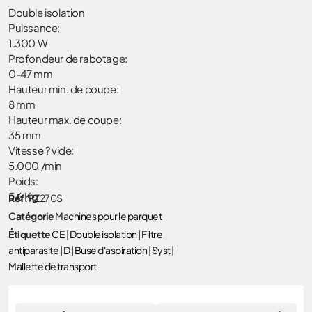
Double isolation
Puissance:
1.300 W
Profondeur de rabotage:
0-47 mm
Hauteur min. de coupe:
8 mm
Hauteur max. de coupe:
35 mm
Vitesse ? vide:
5.000 /min
Poids:
5,6 Kg
Réf.
RZ270S
Catégorie
Machines pour le parquet
Étiquette
CE | Double isolation | Filtre
antiparasite | D | Buse d'aspiration | Syst |
Mallette de transport