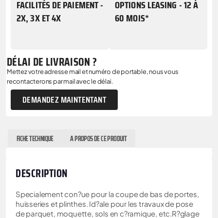
FACILITÉS DE PAIEMENT -
OPTIONS LEASING - 12 À
2X, 3X ET 4X
60 MOIS*
DÉLAI DE LIVRAISON ?
Mettez votre adresse mail et numéro de portable, nous vous
recontacterons par mail avec le délai.
DEMANDEZ MAINTENTANT
FICHE TECHNIQUE
A PROPOS DE CE PRODUIT
DESCRIPTION
Specialement con?ue pour la coupe de bas de portes,
huisseries et plinthes. Id?ale pour les travaux de pose
de parquet, moquette, sols en c?ramique, etc.R?glage