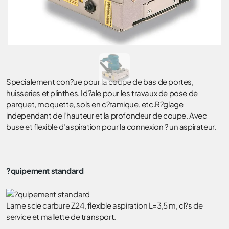
Specialement con?ue pour la coupe de bas de portes,
huisseries et plinthes. Id?ale pour les travaux de pose de
parquet, moquette, sols en c?ramique, etc.R?glage
independant de l’hauteur et la profondeur de coupe. Avec
buse et flexible d’aspiration pour la connexion ? un aspirateur.
?quipement standard
Lame scie carbure Z24, flexible aspiration L=3,5 m, cl?s de
service et mallette de transport.