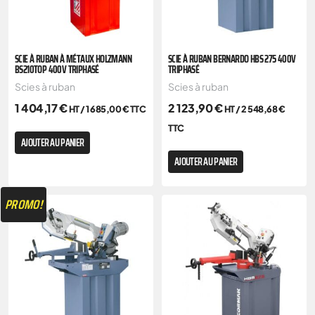
SCIE À RUBAN À MÉTAUX HOLZMANN
SCIE À RUBAN BERNARDO HBS 275 400V
BS210TOP 400V TRIPHASÉ
TRIPHASÉ
Scies à ruban
Scies à ruban
1 404,17
€
2 123,90
€
HT /
1 685,00
€
TTC
HT /
2 548,68
€
TTC
AJOUTER AU PANIER
AJOUTER AU PANIER
PROMO!