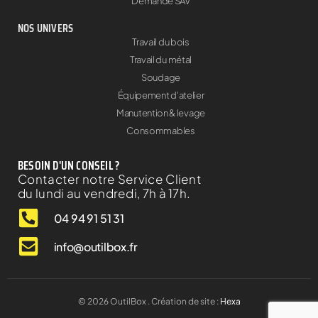
Demande SAV
NOS UNIVERS
Travail du bois
Travail du métal
Soudage
Équipement d'atelier
Manutention & levage
Consommables
BESOIN D'UN CONSEIL ?
Contacter notre Service Client
du lundi au vendredi, 7h à 17h.
04 94 91 51 31
info@outilbox.fr
©
2026
OutilBox . Création de site :
Hexa