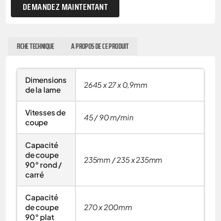
DEMANDEZ MAINTENTANT
FICHE TECHNIQUE
A PROPOS DE CE PRODUIT
Dimensions
2645 x 27 x 0,9mm
de la lame
Vitesses de
45 / 90 m/min
coupe
Capacité
de coupe
235mm / 235 x 235mm
90° rond /
carré
Capacité
de coupe
270 x 200mm
90° plat