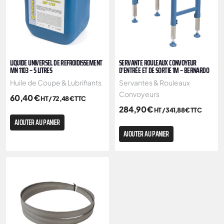
LIQUIDE UNIVERSEL DE REFROIDISSEMENT
SERVANTE ROULEAUX CONVOYEUR
MN 1103 – 5 LITRES
D’ENTRÉE ET DE SORTIE 1M – BERNARDO
Huile de Coupe & Lubrifiants
Servantes & Rouleaux
Convoyeurs
60,40
€
HT /
72,48
€
TTC
284,90
€
HT /
341,88
€
TTC
AJOUTER AU PANIER
AJOUTER AU PANIER