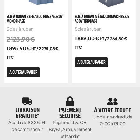
SCIE À RUBAN BERNARDO HBS 275 230V
SCIE À RUBAN MÉTAL CORMAK HBS275
MONOPHASÉ
400V TRIPHASÉ
Scies à ruban
Scies à ruban
1 889,00
€
2 123,90
€
HT /
2 266,80
€
TTC
1 895,90
€
HT /
2 275,08
€
TTC
AJOUTER AU PANIER
AJOUTER AU PANIER
LIVRAISON
PAIEMENT
À VOTRE ÉCOUTE
GRATUITE*
SÉCURISÉ
Lundi au vendredi, de
À partir de 1000€ HT
Règlement via CB,
7h00 à 17h00
de commande.*
PayPal, Alma, Virement
et Mandat