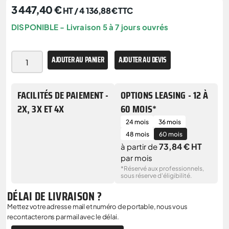
3 447,40
€
HT /
4 136,88
€
TTC
DISPONIBLE - Livraison 5 à 7 jours ouvrés
AJOUTER AU PANIER
AJOUTER AU DEVIS
FACILITÉS DE PAIEMENT -
OPTIONS LEASING - 12 À
2X, 3X ET 4X
60 MOIS*
24 mois
36 mois
48 mois
60 mois
73,84 € HT
à partir de
par mois
*Réservé aux professionnels,
sous réserve d'éligibilité.
DÉLAI DE LIVRAISON ?
Mettez votre adresse mail et numéro de portable, nous vous
recontacterons par mail avec le délai.