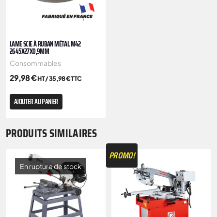
LAME SCIE À RUBAN MÉTAL M42
2645X27X0,9MM
Consommables
29,98
€
HT /
35,98
€
TTC
AJOUTER AU PANIER
PRODUITS SIMILAIRES
PROMO!
En rupture de stock