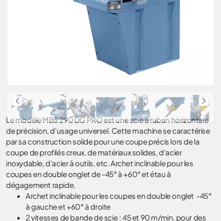
Le modèle MBS 290 DG PRO est une scie à ruban horizontale
de précision, d’usage universel. Cette machine se caractérise
par sa construction solide pour une coupe précis lors de la
coupe de profilés creux, de matériaux solides, d’acier
inoxydable, d’acier à outils, etc. Archet inclinable pour les
coupes en double onglet de -45° à +60° et étau à
dégagement rapide.
Archet inclinable pour les coupes en double onglet -45°
à gauche et +60° à droite
2 vitesses de bande de scie ; 45 et 90 m/min, pour des