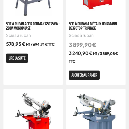
SCIE À RUBAN ACIER CORMAK G5012WA –
SCIE À RUBAN À MÉTAUX HOLZMANN
230V MONOPHASÉ
BS370TOP TRIPHASÉ
Scies à ruban
Scies à ruban
578,95
€
3 899,90
€
HT /
694,74
€
TTC
3 240,90
€
HT /
3 889,08
€
LIRE LA SUITE
TTC
AJOUTER AU PANIER