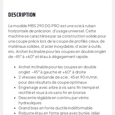
DESCRIPTION
Le modèle MBS 290 DG PRO est une scie à ruban
horizontale de précision, d’usage universel. Cette
machine se caractérise par sa construction solide pour
une coupe précis lors de la coupe de profilés creux, de
matériaux solides, d’acier inoxydable, d’acier à outils,
etc. Archet inclinable pour les coupes en double onglet
de -45° à +60° et étau à dégagement rapide.
Archet inclinable pour les coupes en double
onglet -45° à gauche et +60° à droite
2 vitesses de bande de scie ; 45 et 90 m/min,
pour des résultats de coupe optimaux
Engrenage avec arbre à vis sans fin trempé et
rectifié et roue à vis sans fin en bronze
Descente réglable en continu par vérins
hydrauliques
Grand bras en fonte ductile indéformable
Robuste étau en fonte grise avec butée, idéal