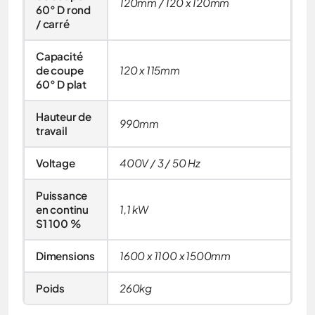
120mm / 120 x 120mm
60° D rond
/ carré
Capacité
de coupe
120 x 115mm
60° D plat
Hauteur de
990mm
travail
Voltage
400V / 3 / 50 Hz
Puissance
en continu
1,1 kW
S1 100 %
Dimensions
1600 x 1100 x 1500mm
Poids
260kg