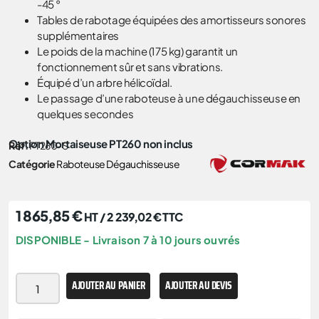
-45 °
Tables de rabotage équipées des amortisseurs sonores
supplémentaires
Le poids de la machine (175 kg) garantit un
fonctionnement sûr et sans vibrations.
Équipé d’un arbre hélicoïdal.
Le passage d’une raboteuse à une dégauchisseuse en
quelques secondes
Option Mortaiseuse PT260 non inclus
Réf.
PT260-S
Catégorie
Raboteuse Dégauchisseuse
1 865,85
€
HT /
2 239,02
€
TTC
DISPONIBLE - Livraison 7 à 10 jours ouvrés
AJOUTER AU PANIER
AJOUTER AU DEVIS