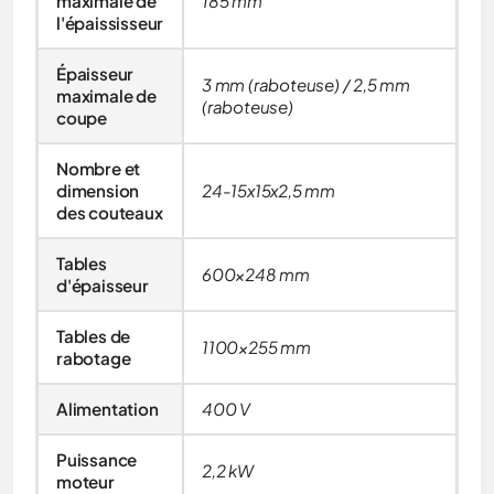
maximale de
185 mm
l'épaississeur
Épaisseur
3 mm (raboteuse) / 2,5 mm
maximale de
(raboteuse)
coupe
Nombre et
dimension
24-15x15x2,5 mm
des couteaux
Tables
600×248 mm
d'épaisseur
Tables de
1100×255 mm
rabotage
Alimentation
400 V
Puissance
2,2 kW
moteur