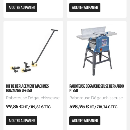
AJOUTER AU PANIER
AJOUTER AU PANIER
KIT DE DÉPLACEMENT MACHINES
RABOTEUSE DÉGAUCHISSEUSE BERNARDO
HOLZMANN UFE450
PT250
Raboteuse Dégauchisseuse
Raboteuse Dégauchisseuse
99,85
€
598,95
€
HT /
119,82
€
TTC
HT /
718,74
€
TTC
AJOUTER AU PANIER
AJOUTER AU PANIER