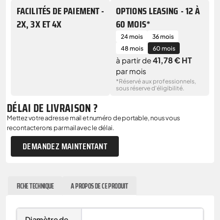
FACILITÉS DE PAIEMENT -
OPTIONS LEASING - 12 À
2X, 3X ET 4X
60 MOIS*
24 mois
36 mois
48 mois
60 mois
41,78 € HT
à partir de
par mois
*Réservé aux professionnels,
sous réserve d'éligibilité.
DÉLAI DE LIVRAISON ?
Mettez votre adresse mail et numéro de portable, nous vous
recontacterons par mail avec le délai.
DEMANDEZ MAINTENTANT
FICHE TECHNIQUE
A PROPOS DE CE PRODUIT
Diamètre de