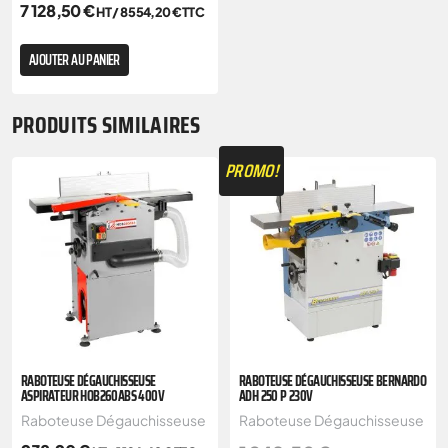
7 128,50
€
HT /
8 554,20
€
TTC
AJOUTER AU PANIER
PRODUITS SIMILAIRES
PROMO!
RABOTEUSE DÉGAUCHISSEUSE
RABOTEUSE DÉGAUCHISSEUSE BERNARDO
ASPIRATEUR HOB260ABS 400V
ADH 250 P 230V
Raboteuse Dégauchisseuse
Raboteuse Dégauchisseuse