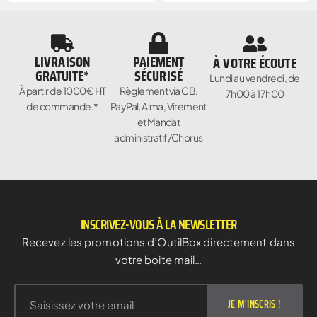
LIVRAISON
PAIEMENT
À VOTRE ÉCOUTE
GRATUITE*
SÉCURISÉ
Lundi au vendredi, de
À partir de 1000€ HT
Règlement via CB,
7h00 à 17h00
de commande.*
PayPal, Alma, Virement
et Mandat
administratif/Chorus
INSCRIVEZ-VOUS À LA NEWSLETTER
Recevez les promotions d’OutilBox directement dans
votre boite mail…
JE M'INSCRIS !