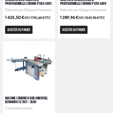
PROFESSIONNELLE CORMAK PT260 400V
PROFESSIONNELLE CORMAK PT250 400V
Raboteuse Dégauchisseuse
Raboteuse Dégauchisseuse
1 425,50
€
1 289,96
€
HT /
1 710,60
€
TTC
HT /
1 547,95
€
TTC
AJOUTER AU PANIER
AJOUTER AU PANIER
MACHINE COMBINÉ À BOIS UNIVERSEL
BERNARDO CU 310 F – 2600
Combinés à bois