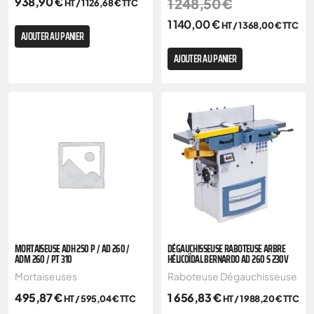
938,90
€
1 248,50
€
HT /
1 126,68
€
TTC
1 140,00
€
HT /
1 368,00
€
TTC
AJOUTER AU PANIER
AJOUTER AU PANIER
MORTAISEUSE ADH 250 P / AD 260 /
DÉGAUCHISSEUSE RABOTEUSE ARBRE
ADM 260 / PT 310
HÉLICOÏDAL BERNARDO AD 260 S 230V
Mortaiseuses
Raboteuse Dégauchisseuse
495,87
€
1 656,83
€
HT /
595,04
€
TTC
HT /
1 988,20
€
TTC