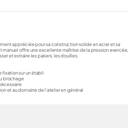
rement appréciée pour sa construction solide en acier et sa
nt manuel offre une excellente maîtrise de la pression exercée
r et extraire les paliers, les douilles.
fixation sur un établi
au brochage
 nécessaire
on et au domaine de l’atelier en général