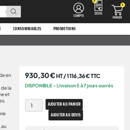
0
0
E
CONSOMMABLES
PROMOTIONS
930,30
€
ide en
HT /
1 116,36
€
TTC
DISPONIBLE - Livraison 5 à 7 jours ouvrés
 de la
ne et
es.
AJOUTER AU PANIER
une
AJOUTER AU DEVIS
 au