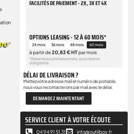
FACILITÉS DE PAIEMENT - 2X, 3X ET 4X
e
ation
OPTIONS LEASING - 12 À 60 MOIS*
24 mois
36 mois
48 mois
60 mois
20,83 € HT
à partir de
par mois
*Réservé aux professionnels, sous réserve
d'éligibilité.
DÉLAI DE LIVRAISON ?
Mettez votre adresse mail et numéro de portable,
nous vous recontacterons par mail avec le délai.
DEMANDEZ MAINTENTANT
SERVICE CLIENT À VOTRE ÉCOUTE
04 94 91 51 31
info@outilbox.fr