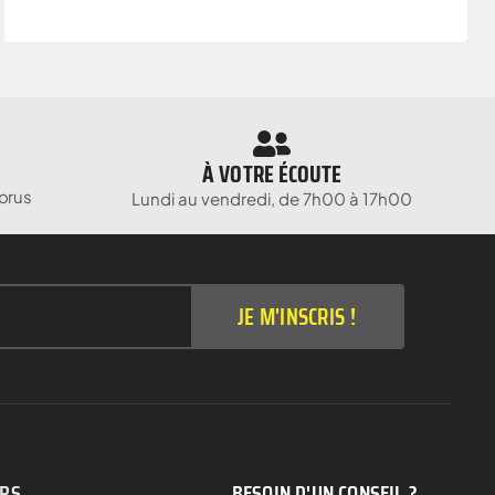
À VOTRE ÉCOUTE
orus
Lundi au vendredi, de 7h00 à 17h00
JE M'INSCRIS !
ERS
BESOIN D'UN CONSEIL ?