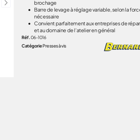
brochage
Barre de levage à réglage variable, selon la forc
nécessaire
Convient parfaitement aux entreprises de répar
et au domaine de l’atelier en général
Réf.
06-1016
Catégorie
Presses à vis