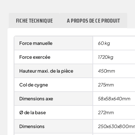
FICHE TECHNIQUE
A PROPOS DE CE PRODUIT
Force manuelle
60 kg
Force exercée
1720kg
Hauteur maxi. de la pièce
450mm
Col de cygne
275mm
Dimensions axe
58x58x640mm
Ø de la base
272mm
Dimensions
250x630x800m