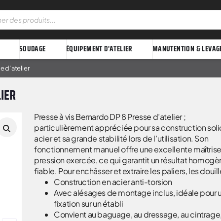
SOUDAGE
ÉQUIPEMENT D'ATELIER
MANUTENTION & LEVAG
e d’atelier
LIER
Presse à vis Bernardo DP 8 Presse d’atelier ;
particulièrement appréciée pour sa construction sol
acier et sa grande stabilité lors de l’utilisation. Son
fonctionnement manuel offre une excellente maîtrise
pression exercée, ce qui garantit un résultat homogè
fiable. Pour enchâsser et extraire les paliers, les douill
Construction en acier anti-torsion
Avec alésages de montage inclus, idéale pour 
fixation sur un établi
Convient au baguage, au dressage, au cintrage,