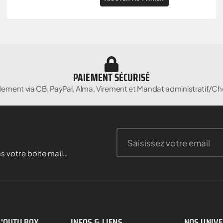
PAIEMENT SÉCURISÉ
lement via CB, PayPal, Alma, Virement et Mandat administratif/Ch
s votre boite mail…
D'OUTILBOX
INFOS & LIENS
NOS UNIV