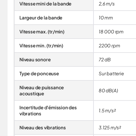
Vitesse mini de la bande
2,6 m/s
Largeur de la bande
10 mm
Vitesse max. (tr/min)
18 000 rpm
Vitesse min. (tr/min)
2200 rpm
Niveau sonore
72 dB
Type de ponceuse
Sur batterie
Niveau de puissance
80 dB(A)
acoustique
Incertitude d'émission des
1.5 m/s²
vibrations
Niveau des vibrations
3.125 m/s²