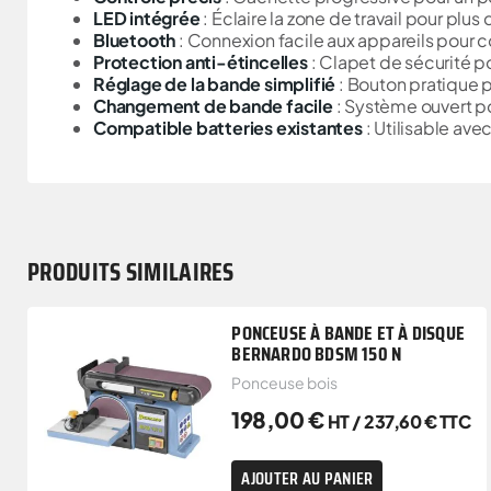
LED intégrée
: Éclaire la zone de travail pour plu
Bluetooth
: Connexion facile aux appareils pour con
Protection anti-étincelles
: Clapet de sécurité po
Réglage de la bande simplifié
: Bouton pratique p
Changement de bande facile
: Système ouvert po
Compatible batteries existantes
: Utilisable ave
PRODUITS SIMILAIRES
PONCEUSE À BANDE ET À DISQUE
BERNARDO BDSM 150 N
Ponceuse bois
198,00
€
HT /
237,60
€
TTC
AJOUTER AU PANIER