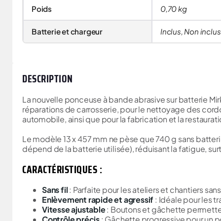
Poids
0,70 kg
Batterie et chargeur
Inclus, Non inclus
DESCRIPTION
La nouvelle ponceuse à bande abrasive sur batterie Mir
réparations de carrosserie, pour le nettoyage des cord
automobile, ainsi que pour la fabrication et la restaurat
Le modèle 13 x 457 mm ne pèse que 740 g sans batterie 
dépend de la batterie utilisée), réduisant la fatigue, sur
CARACTÉRISTIQUES :
Sans fil
: Parfaite pour les ateliers et chantiers sa
Enlèvement rapide et agressif
: Idéale pour les 
Vitesse ajustable
: Boutons et gâchette permetten
Contrôle précis
: Gâchette progressive pour un po