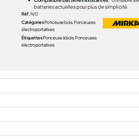
batteries actuelles pour plus de simplicité.
Réf.
N/D
Catégories
Ponceuse bois
,
Ponceuses
électroportatives
Étiquettes
Ponceuse à bois
,
Ponceuses
électroportatives