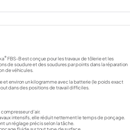
®
ka
FBS-B est conçue pour les travaux de tôlerie et les
ons de soudure et des soudures par points dans la réparation
ion de véhicules.
et environ un kilogramme avec la batterie (le poids exact
tout dans des positions de travail difficiles.
ns compresseur d’air.
travaux intensifs, elle réduit nettement le temps de ponçage.
t un réglage précis selon la tâche.
nçage fluide sur tout type de surface.