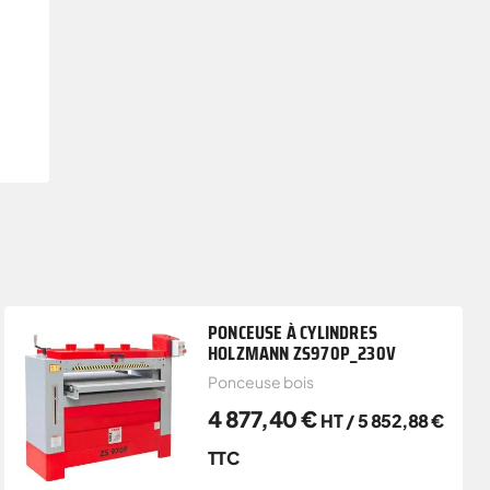
PONCEUSE À CYLINDRES
HOLZMANN ZS970P_230V
Ponceuse bois
4 877,40
€
HT /
5 852,88
€
TTC