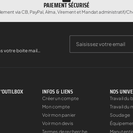
PAIEMENT SÉCURISÉ
lement via CB, PayPal, Alma, Virement et Mandat administratif/Ch
s votre boite mail…
D'OUTILBOX
INFOS & LIENS
NOS UNIV
Créer un compte
Travail du 
Mon compte
Travail du 
Voir mon panier
Soudage
Voir mon devis
Équipement
Termes de recherche
Manutenti