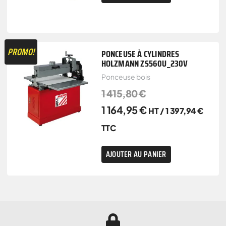
PROMO!
PONCEUSE À CYLINDRES
HOLZMANN ZS560U_230V
Ponceuse bois
1 415,80
€
1 164,95
€
HT /
1 397,94
€
TTC
AJOUTER AU PANIER