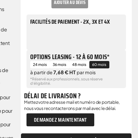
AJOUTER AU DEVIS
ans
FACILITÉS DE PAIEMENT - 2X, 3X ET 4X
s de
ttent
OPTIONS LEASING - 12 À 60 MOIS*
24 mois
36 mois
48 mois
60 mois
us de
7,68 € HT
à partir de
par mois
*Réservé aux professionnels, sous réserve
d'éligibilité.
DÉLAI DE LIVRAISON ?
 pour
Mettez votre adresse mail et numéro de portable,
nous vous recontacterons par mail avec le délai.
e pour
DEMANDEZ MAINTENTANT
 pour
vec vos