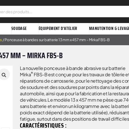
SOUDAGE
ÉQUIPEMENT D'ATELIER
MANUTENTION & LEVAG
es
/ Ponceuse à bandes sur batterie 13 mm x 457 mm – Mirka FBS-B
 457 MM – MIRKA FBS-B
La nouvelle ponceuse à bande abrasive sur batterie
®
Mirka
FBS-B est conçue pour les travaux de tôlerie et
réparations de carrosserie, pour le nettoyage des co
de soudure et des soudures par points dans la répara
automobile, ainsi que pour la fabrication et la restaur
de véhicules.Le modèle 13 x 457 mm ne pèse que 74
sans batterie et environ un kilogramme avec la batteri
poids exact dépend de la batterie utilisée), réduisant
fatigue, surtout dans des positions de travail difficiles
CARACTÉRISTIQUES :