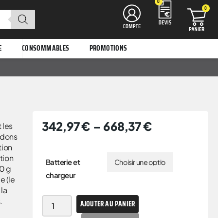
0
0
E
CONSOMMABLES
PROMOTIONS
342,97
€
–
668,37
€
 les
rdons
tion
ation
Batterie et
0 g
chargeur
e (le
 la
.
AJOUTER AU PANIER