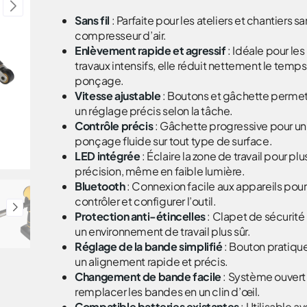
Sans fil
: Parfaite pour les ateliers et chantiers s
compresseur d’air.
Enlèvement rapide et agressif
: Idéale pour les
travaux intensifs, elle réduit nettement le temp
ponçage.
Vitesse ajustable
: Boutons et gâchette perme
un réglage précis selon la tâche.
Contrôle précis
: Gâchette progressive pour un
ponçage fluide sur tout type de surface.
LED intégrée
: Éclaire la zone de travail pour pl
précision, même en faible lumière.
Bluetooth
: Connexion facile aux appareils pour
contrôler et configurer l’outil.
Protection anti-étincelles
: Clapet de sécurité
un environnement de travail plus sûr.
Réglage de la bande simplifié
: Bouton pratiqu
un alignement rapide et précis.
Changement de bande facile
: Système ouvert
remplacer les bandes en un clin d’œil.
Compatible batteries existantes
: Utilisable a