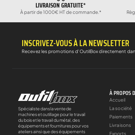
LIVRAISON GRATUITE*
À partir de 1000€ HT de commande.*
Règ
INSCRIVEZ-VOUS À LA NEWSLETTER
Recevez les promotions d’OutilBox directement dan
À PROPOS 
Accueil
La société
Spécialiste dans la vente de
machines et outillage pour le travail
Paiements
du bois et le travail du métal, des
Livraisons
équipements et fournitures pour vos
ateliers ainsi que des équipements
Exports