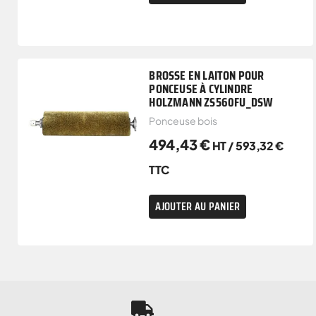
BROSSE EN LAITON POUR
PONCEUSE À CYLINDRE
HOLZMANN ZS560FU_DSW
Ponceuse bois
494,43
€
HT /
593,32
€
TTC
AJOUTER AU PANIER