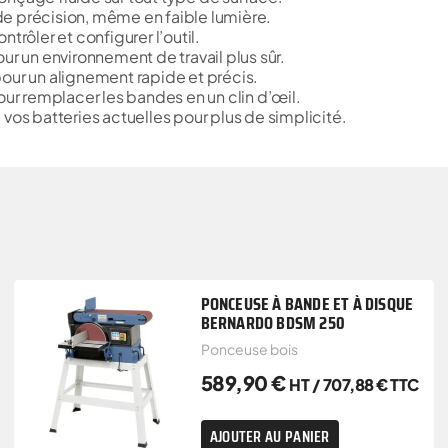
s de précision, même en faible lumière.
trôler et configurer l’outil.
ur un environnement de travail plus sûr.
our un alignement rapide et précis.
ur remplacer les bandes en un clin d’œil.
c vos batteries actuelles pour plus de simplicité.
PONCEUSE À BANDE ET À DISQUE
BERNARDO BDSM 250
Ponceuse bois
589,90
€
HT /
707,88
€
TTC
AJOUTER AU PANIER