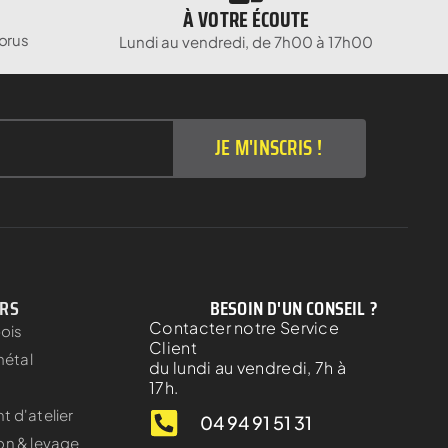
À VOTRE ÉCOUTE
orus
Lundi au vendredi, de 7h00 à 17h00
JE M'INSCRIS !
ERS
BESOIN D'UN CONSEIL ?
Contacter notre Service
bois
Client
métal
du lundi au vendredi, 7h à
17h.
 d'atelier
04 94 91 51 31
on & levage