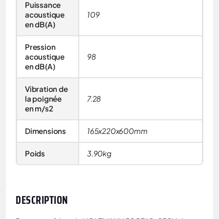
Puissance
acoustique
109
en dB(A)
Pression
acoustique
98
en dB(A)
Vibration de
la poignée
7.28
en m/s2
Dimensions
165x220x600mm
Poids
3.90kg
DESCRIPTION