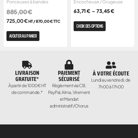
Ponceuses à bandes
Encocheuse / Grugeuse
63,71
€
–
73,45
€
885,00
€
725,00
€
HT /
870,00
€
TTC
CHOIX DES OPTIONS
AJOUTER AU PANIER
LIVRAISON
PAIEMENT
À VOTRE ÉCOUTE
GRATUITE*
SÉCURISÉ
Lundi au vendredi, de
À partir de 1000€ HT
Règlement via CB,
7h00 à 17h00
de commande.*
PayPal, Alma, Virement
et Mandat
administratif/Chorus