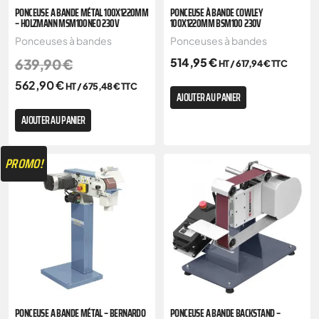
PONCEUSE A BANDE MÉTAL 100X1220MM
PONCEUSE À BANDE COWLEY
– HOLZMANN MSM100NEO 230V
100X1220MM BSM100 230V
Ponceuses à bandes
Ponceuses à bandes
514,95
€
639,90
€
HT /
617,94
€
TTC
562,90
€
HT /
675,48
€
TTC
AJOUTER AU PANIER
AJOUTER AU PANIER
PROMO!
PONCEUSE A BANDE MÉTAL – BERNARDO
PONCEUSE A BANDE BACKSTAND –