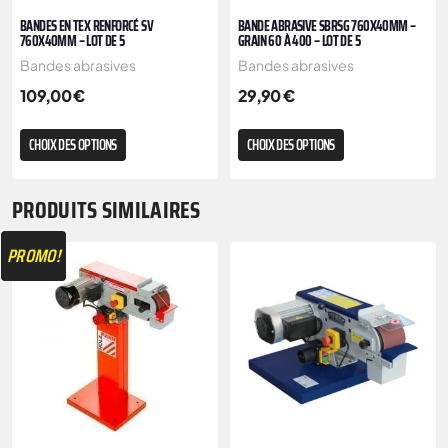
BANDES EN TEX RENFORCÉ SV
BANDE ABRASIVE SBRSG 760X40MM –
760X40MM – LOT DE 5
GRAIN 60 À 400 – LOT DE 5
Bandes abrasives
Bandes abrasives
109,00
€
29,90
€
CHOIX DES OPTIONS
CHOIX DES OPTIONS
PRODUITS SIMILAIRES
PROMO!