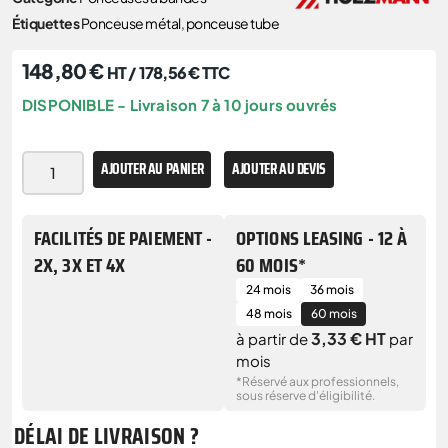
Étiquettes
Ponceuse métal
,
ponceuse tube
148,80
€
HT /
178,56
€
TTC
DISPONIBLE - Livraison 7 à 10 jours ouvrés
AJOUTER AU PANIER
AJOUTER AU DEVIS
FACILITÉS DE PAIEMENT -
OPTIONS LEASING - 12 À
2X, 3X ET 4X
60 MOIS*
24 mois
36 mois
48 mois
60 mois
3,33 € HT
à partir de
par
mois
*Réservé aux professionnels,
sous réserve d'éligibilité.
DÉLAI DE LIVRAISON ?