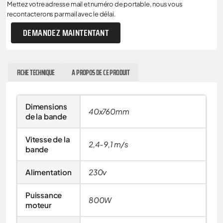
Mettez votre adresse mail et numéro de portable, nous vous
recontacterons par mail avec le délai.
DEMANDEZ MAINTENTANT
FICHE TECHNIQUE
A PROPOS DE CE PRODUIT
Dimensions
40x760mm
de la bande
Vitesse de la
2,4-9,1 m/s
bande
Alimentation
230v
Puissance
800W
moteur