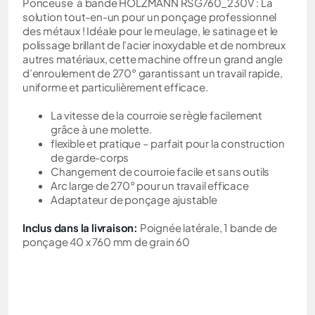
Ponceuse à bande HOLZMANN RSG760_230V : La
solution tout-en-un pour un ponçage professionnel
des métaux ! Idéale pour le meulage, le satinage et le
polissage brillant de l’acier inoxydable et de nombreux
autres matériaux, cette machine offre un grand angle
d’enroulement de 270° garantissant un travail rapide,
uniforme et particulièrement efficace.
La vitesse de la courroie se règle facilement
grâce à une molette.
flexible et pratique – parfait pour la construction
de garde-corps
Changement de courroie facile et sans outils
Arc large de 270° pour un travail efficace
Adaptateur de ponçage ajustable
Inclus dans la livraison:
Poignée latérale, 1 bande de
ponçage 40 x 760 mm de grain 60