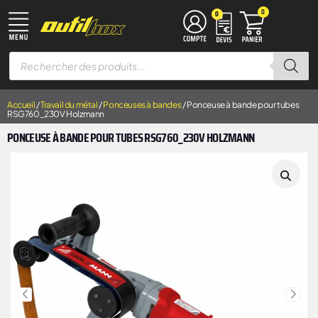
0
0
TRAVAIL DU MÉTAL
MACHINES À BOIS
ÉQUIPEMENT D’ATELIER
MANUTENTION & LEVAGE
DISQUES À LAMELLES
DISQUES À TRONÇONNER
Accueil
/
Travail du métal
/
Ponceuses à bandes
/ Ponceuse à bande pour tubes
RSG760_230V Holzmann
PONCEUSE À BANDE POUR TUBES RSG760_230V HOLZMANN