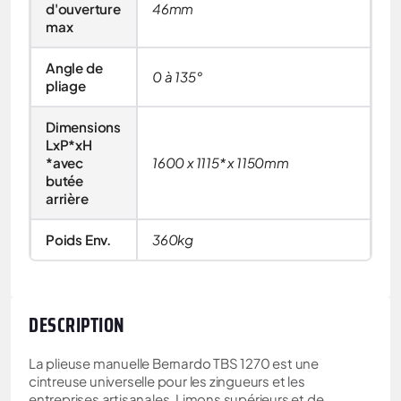
d'ouverture
46mm
max
Angle de
0 à 135°
pliage
Dimensions
LxP*xH
*avec
1600 x 1115* x 1150mm
butée
arrière
Poids Env.
360kg
DESCRIPTION
La plieuse manuelle Bernardo TBS 1270 est une
cintreuse universelle pour les zingueurs et les
entreprises artisanales. Limons supérieurs et de