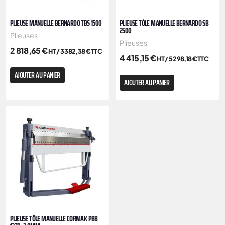
PLIEUSE MANUELLE BERNARDO TBS 1500
PLIEUSE TÔLE MANUELLE BERNARDO SB
2500
Plieuses
Plieuses
2 818,65
€
HT /
3 382,38
€
TTC
4 415,15
€
HT /
5 298,18
€
TTC
AJOUTER AU PANIER
AJOUTER AU PANIER
PLIEUSE TÔLE MANUELLE CORMAK PBB