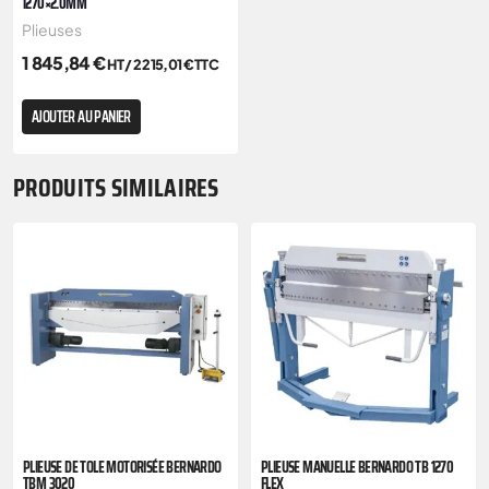
1270×2.0MM
Plieuses
1 845,84
€
HT /
2 215,01
€
TTC
AJOUTER AU PANIER
PRODUITS SIMILAIRES
PLIEUSE DE TOLE MOTORISÉE BERNARDO
PLIEUSE MANUELLE BERNARDO TB 1270
TBM 3020
FLEX