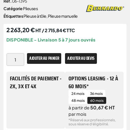
Réf.
06-1395
Catégorie
Plieuses
Étiquettes
Plieuse à tôle
,
Plieuse manuelle
2 263,20
€
HT /
2 715,84
€
TTC
DISPONIBLE - Livraison 5 à 7 jours ouvrés
AJOUTER AU PANIER
AJOUTER AU DEVIS
FACILITÉS DE PAIEMENT -
OPTIONS LEASING - 12 À
2X, 3X ET 4X
60 MOIS*
24 mois
36 mois
48 mois
60 mois
50,67 € HT
à partir de
par mois
*Réservé aux professionnels,
sous réserve d'éligibilité.