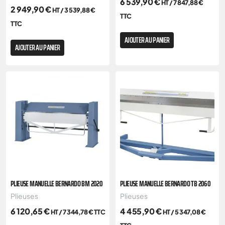
6 539,90
€
HT /
7 847,88
€
2 949,90
€
HT /
3 539,88
€
TTC
TTC
AJOUTER AU PANIER
AJOUTER AU PANIER
PLIEUSE MANUELLE BERNARDO BM 2020
PLIEUSE MANUELLE BERNARDO TB 2060
Plieuses
Plieuses
6 120,65
€
4 455,90
€
HT /
7 344,78
€
TTC
HT /
5 347,08
€