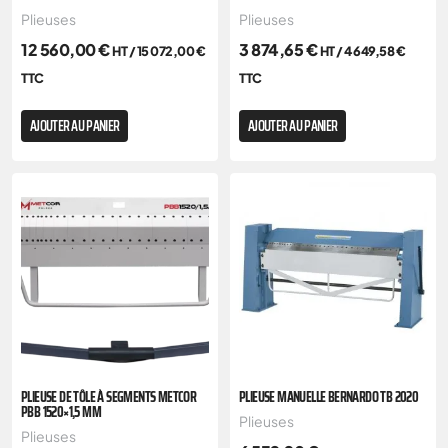
Plieuses
Plieuses
12 560,00
€
3 874,65
€
HT /
15 072,00
€
HT /
4 649,58
€
TTC
TTC
AJOUTER AU PANIER
AJOUTER AU PANIER
PLIEUSE DE TÔLE À SEGMENTS METCOR
PLIEUSE MANUELLE BERNARDO TB 2020
PBB 1520×1,5 MM
Plieuses
Plieuses