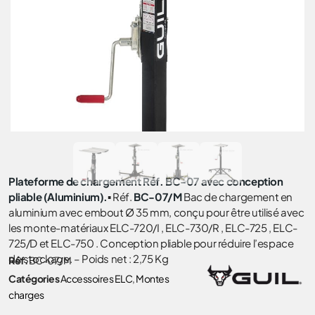
Plateforme de chargement Réf. BC-07 avec conception
pliable (Aluminium).
▪ Réf.
BC-07/M
Bac de chargement en
aluminium avec embout Ø 35 mm, conçu pour être utilisé avec
les monte-matériaux ELC-720/I , ELC-730/R , ELC-725 , ELC-
725/D et ELC-750 . Conception pliable pour réduire l’espace
de stockage. – Poids net : 2,75 Kg
Réf.
BC-07/M
Catégories
Accessoires ELC
,
Montes
charges