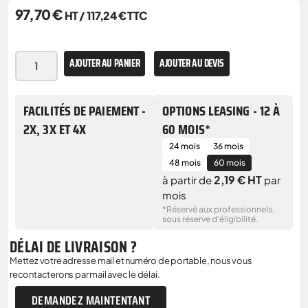
97,70
€
HT /
117,24
€
TTC
AJOUTER AU PANIER
AJOUTER AU DEVIS
FACILITÉS DE PAIEMENT -
OPTIONS LEASING - 12 À
2X, 3X ET 4X
60 MOIS*
24 mois
36 mois
48 mois
60 mois
2,19 € HT
à partir de
par
mois
*Réservé aux professionnels,
sous réserve d'éligibilité.
DÉLAI DE LIVRAISON ?
Mettez votre adresse mail et numéro de portable, nous vous
recontacterons par mail avec le délai.
DEMANDEZ MAINTENTANT