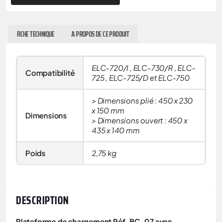
FICHE TECHNIQUE
A PROPOS DE CE PRODUIT
ELC-720/I , ELC-730/R , ELC-
Compatibilité
725 , ELC-725/D et ELC-750
> Dimensions plié : 450 x 230
x 150 mm
Dimensions
> Dimensions ouvert : 450 x
435 x 140 mm
Poids
2,75 kg
DESCRIPTION
Plateforme de chargement Réf. BC-07 avec