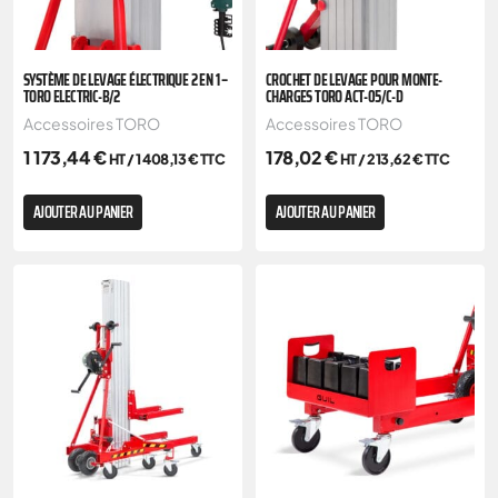
SYSTÈME DE LEVAGE ÉLECTRIQUE 2 EN 1 –
CROCHET DE LEVAGE POUR MONTE-
TORO ELECTRIC-B/2
CHARGES TORO ACT-05/C-D
Accessoires TORO
Accessoires TORO
1 173,44
€
178,02
€
HT /
1 408,13
€
TTC
HT /
213,62
€
TTC
AJOUTER AU PANIER
AJOUTER AU PANIER