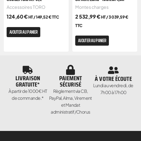
Accessoires TORO
Montes charges
124,60
€
2 532,99
€
HT /
149,52
€
TTC
HT /
3 039,59
€
TTC
AJOUTER AU PANIER
AJOUTER AU PANIER
LIVRAISON
PAIEMENT
À VOTRE ÉCOUTE
GRATUITE*
SÉCURISÉ
Lundi au vendredi, de
À partir de 1000€ HT
Règlement via CB,
7h00 à 17h00
de commande.*
PayPal, Alma, Virement
et Mandat
administratif/Chorus