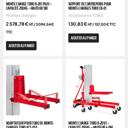
MONTE CHARGE TORO B-201 PLUS –
SUPPORT DE CONTREPOIDS POUR
CAPACITÉ 250KG – HAUTEUR 5M
MONTE-CHARGES TORO CB-01
Montes charges
Accessoires TORO
2 578,78
€
130,83
€
HT /
3 094,54
€
HT /
157,00
€
TTC
TTC
AJOUTER AU PANIER
AJOUTER AU PANIER
ADAPTATEUR POUR TUBE DE MONTE-
MONTE CHARGE TORO B-201/C –
CHARGES TORO ACT-01/L
CAPACITÉ 250KG – HAUTEUR 4,0M