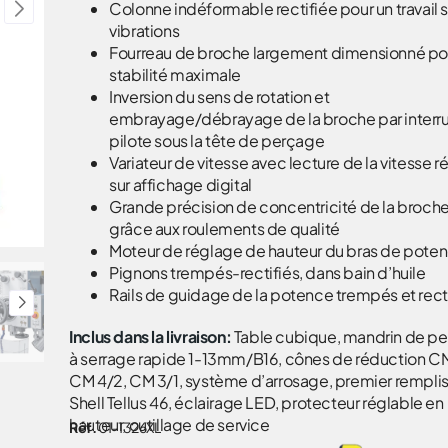
Colonne indéformable rectifiée pour un travail 
vibrations
Fourreau de broche largement dimensionné po
stabilité maximale
Inversion du sens de rotation et
embrayage/débrayage de la broche par interr
pilote sous la tête de perçage
Variateur de vitesse avec lecture de la vitesse r
sur affichage digital
Grande précision de concentricité de la broch
grâce aux roulements de qualité
Moteur de réglage de hauteur du bras de pote
Pignons trempés-rectifiés, dans bain d’huile
Rails de guidage de la potence trempés et rect
Inclus dans la livraison:
Table cubique, mandrin de p
à serrage rapide 1-13mm/B16, cônes de réduction CM
CM 4/2, CM 3/1, système d’arrosage, premier rempli
Shell Tellus 46, éclairage LED, protecteur réglable en
hauteur, outillage de service
Réf.
01-1326XL