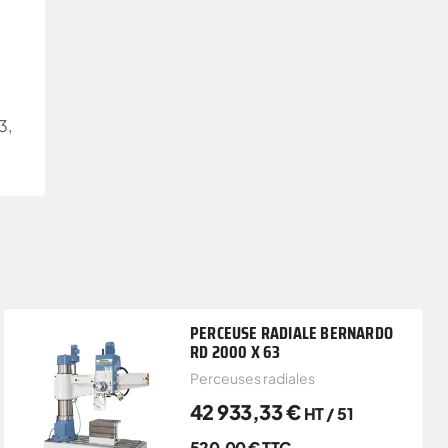
3,
PERCEUSE RADIALE BERNARDO
RD 2000 X 63
Perceuses radiales
42 933,33
€
HT /
51
520,00
€
TTC