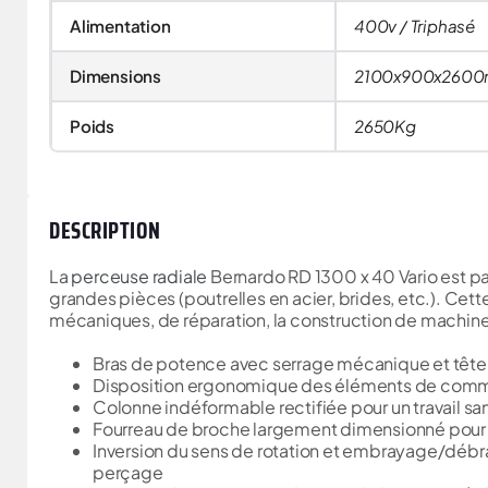
Alimentation
400v / Triphasé
Dimensions
2100x900x260
Poids
2650Kg
DESCRIPTION
La
perceuse radiale
Bernardo RD 1300 x 40 Vario est pa
grandes pièces (poutrelles en acier, brides, etc.). Cett
mécaniques, de réparation, la construction de machine
Bras de potence avec serrage mécanique et tête
Disposition ergonomique des éléments de comma
Colonne indéformable rectifiée pour un travail san
Fourreau de broche largement dimensionné pour 
Inversion du sens de rotation et embrayage/débray
perçage