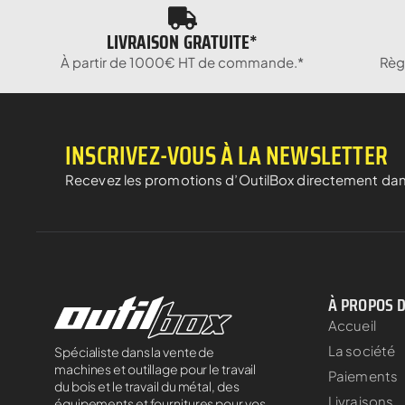
LIVRAISON GRATUITE*
À partir de 1000€ HT de commande.*
Règ
INSCRIVEZ-VOUS À LA NEWSLETTER
Recevez les promotions d’OutilBox directement dan
À PROPOS 
Accueil
La société
Spécialiste dans la vente de
machines et outillage pour le travail
Paiements
du bois et le travail du métal, des
Livraisons
équipements et fournitures pour vos