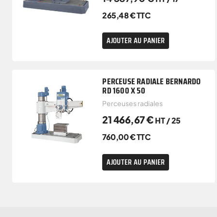
265,48
€
TTC
AJOUTER AU PANIER
PERCEUSE RADIALE BERNARDO
RD 1600 X 50
Perceuses radiales
21 466,67
€
HT /
25
760,00
€
TTC
AJOUTER AU PANIER