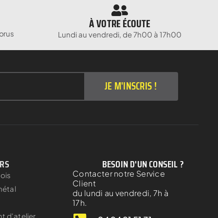
À VOTRE ÉCOUTE
orus
Lundi au vendredi, de 7h00 à 17h00
JE M'INSCRIS !
ERS
BESOIN D'UN CONSEIL ?
Contacter notre Service
bois
Client
métal
du lundi au vendredi, 7h à
17h.
 d'atelier