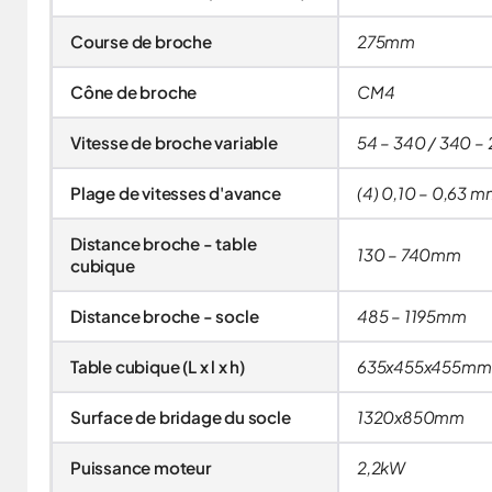
Course de broche
275mm
Cône de broche
CM4
Vitesse de broche variable
54 – 340 / 340 – 
Plage de vitesses d'avance
(4) 0,10 – 0,63 m
Distance broche - table
130 – 740mm
cubique
Distance broche - socle
485 – 1195mm
Table cubique (L x l x h)
635x455x455mm
Surface de bridage du socle
1320x850mm
Puissance moteur
2,2kW