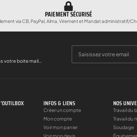
PAIEMENT SÉCURISÉ
lement via CB, PayPal, Alma, Virement et Mandat administratif/Ch
s votre boite mail…
D'OUTILBOX
INFOS & LIENS
NOS UNIV
Créer un compte
Travail du 
Mon compte
Travail du 
Voir mon panier
Soudage
Voir mon devis
Équipement