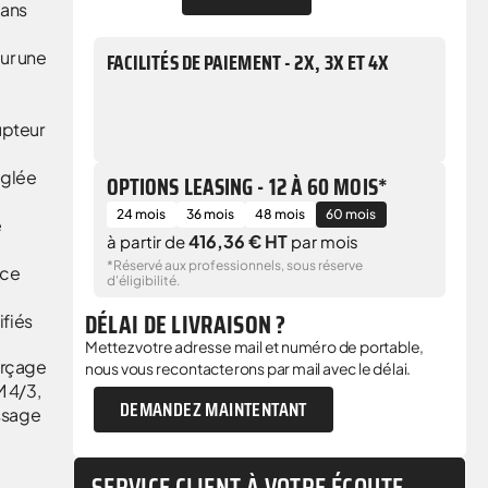
sans
ur une
FACILITÉS DE PAIEMENT - 2X, 3X ET 4X
upteur
églée
OPTIONS LEASING - 12 À 60 MOIS*
24 mois
36 mois
48 mois
60 mois
e
416,36 € HT
à partir de
par mois
*Réservé aux professionnels, sous réserve
nce
d'éligibilité.
DÉLAI DE LIVRAISON ?
ifiés
Mettez votre adresse mail et numéro de portable,
erçage
nous vous recontacterons par mail avec le délai.
 4/3,
DEMANDEZ MAINTENTANT
ssage
SERVICE CLIENT À VOTRE ÉCOUTE