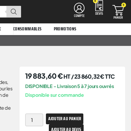
0
0
E
CONSOMMABLES
PROMOTIONS
19 883,60
€
HT /
23 860,32
€
TTC
ides,
DISPONIBLE - Livraison 5 à 7 jours ouvrés
ur les
n de
Disponible sur commande
te de
AJOUTER AU PANIER
AJOUTER AU DEVIS