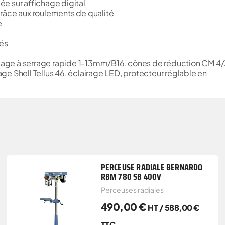
lée sur affichage digital
râce aux roulements de qualité
e
iés
çage à serrage rapide 1-13mm/B16, cônes de réduction CM 4/
e Shell Tellus 46, éclairage LED, protecteur réglable en
PERCEUSE RADIALE BERNARDO
RBM 780 SB 400V
Perceuses radiales
490,00
€
HT /
588,00
€
TTC