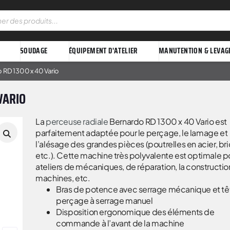
SOUDAGE
ÉQUIPEMENT D'ATELIER
MANUTENTION & LEVAG
o RD 1300 x 40 Vario
VARIO
La
perceuse radiale
Bernardo RD 1300 x 40 Vario est
parfaitement adaptée pour le perçage, le lamage et
l’alésage des grandes pièces (poutrelles en acier, br
etc.). Cette machine très polyvalente est optimale po
ateliers de mécaniques, de réparation, la constructio
machines, etc.
Bras de potence avec serrage mécanique et tê
perçage à serrage manuel
Disposition ergonomique des éléments de
commande à l’avant de la machine