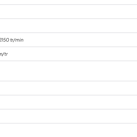
2150 tr/min
m/tr