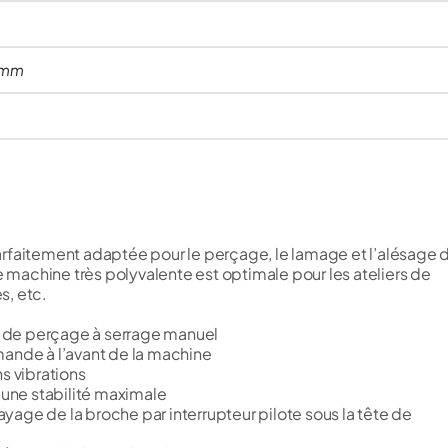
0mm
rfaitement adaptée pour le perçage, le lamage et l’alésage 
e machine très polyvalente est optimale pour les ateliers de
s, etc.
 de perçage à serrage manuel
nde à l’avant de la machine
s vibrations
une stabilité maximale
age de la broche par interrupteur pilote sous la tête de