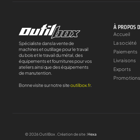
À PROPOS 
Accueil
La société
Spécialiste dans la vente de
machines et outillage pour le travail
Paiements
du bois et le travail du métal, des
Livraisons
équipements et fournitures pour vos
ateliers ainsi que des équipements
Exports
de manutention.
Promotion
Bonne visite sur notre site
outilbox.fr
.
©
2026
OutilBox . Création de site :
Hexa