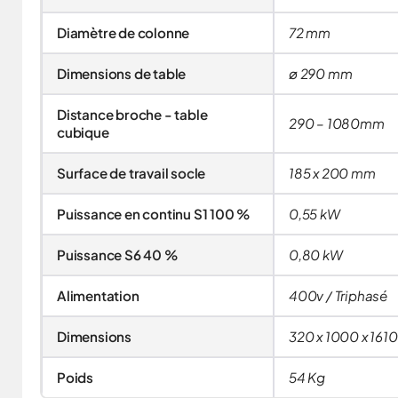
Diamètre de colonne
72 mm
Dimensions de table
ø 290 mm
Distance broche - table
290 – 1080mm
cubique
Surface de travail socle
185 x 200 mm
Puissance en continu S1 100 %
0,55 kW
Puissance S6 40 %
0,80 kW
Alimentation
400v / Triphasé
Dimensions
320 x 1000 x 161
Poids
54 Kg