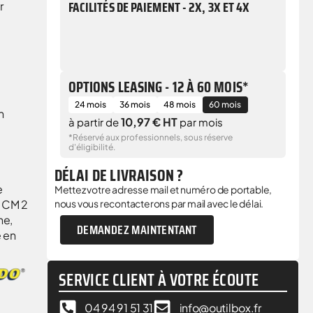
FACILITÉS DE PAIEMENT - 2X, 3X ET 4X
r
OPTIONS LEASING - 12 À 60 MOIS*
24 mois
36 mois
48 mois
60 mois
n
10,97 € HT
à partir de
par mois
*Réservé aux professionnels, sous réserve
d'éligibilité.
DÉLAI DE LIVRAISON ?
e
Mettez votre adresse mail et numéro de portable,
n CM 2
nous vous recontacterons par mail avec le délai.
he,
DEMANDEZ MAINTENTANT
e en
SERVICE CLIENT À VOTRE ÉCOUTE
04 94 91 51 31
info@outilbox.fr