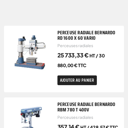
PERCEUSE RADIALE BERNARDO
RD 1600 X 60 VARIO
Perceuses radiales
25 733,33
€
HT /
30
880,00
€
TTC
AJOUTER AU PANIER
PERCEUSE RADIALE BERNARDO
RBM 780 T 400V
Perceuses radiales
357,14
€
HT /
428,57
€
TTC