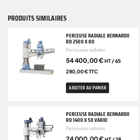
PRODUITS SIMILAIRES
PERCEUSE RADIALE BERNARDO
RD 2500 X 80
Perceuses radiales
54 400,00
€
HT /
65
280,00
€
TTC
AJOUTER AU PANIER
PERCEUSE RADIALE BERNARDO
RD 1400 X 50 VARIO
Perceuses radiales
24 000,00
€
HT /
28