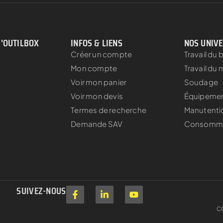
D'OUTILBOX
INFOS & LIENS
NOS UNIV
Créer un compte
Travail du 
Mon compte
Travail du 
Voir mon panier
Soudage
Voir mon devis
Équipement
Termes de recherche
Manutenti
s
Demande SAV
Consomm
SUIVEZ-NOUS
C