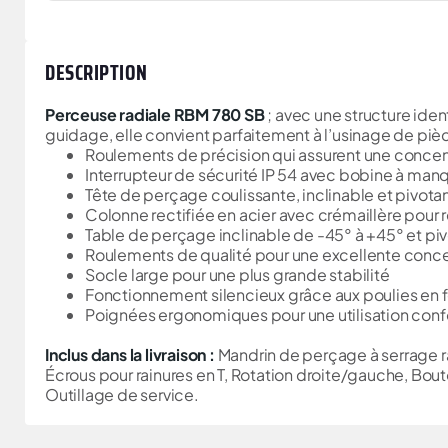
DESCRIPTION
Perceuse radiale RBM 780 SB
; avec une structure ide
guidage, elle convient parfaitement à l’usinage de pi
Roulements de précision qui assurent une concen
Interrupteur de sécurité IP 54 avec bobine à man
Tête de perçage coulissante, inclinable et pivotan
Colonne rectifiée en acier avec crémaillère pour 
Table de perçage inclinable de -45° à +45° et pi
Roulements de qualité pour une excellente conce
Socle large pour une plus grande stabilité
Fonctionnement silencieux grâce aux poulies en f
Poignées ergonomiques pour une utilisation conf
Inclus dans la livraison :
Mandrin de perçage à serrage ra
Écrous pour rainures en T, Rotation droite/gauche, Bout
Outillage de service.