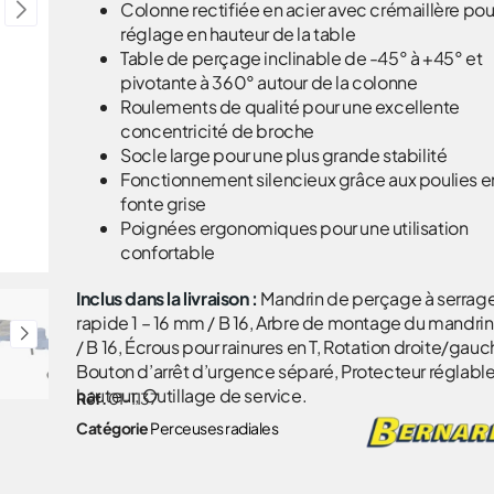
Colonne rectifiée en acier avec crémaillère pou
réglage en hauteur de la table
Table de perçage inclinable de -45° à +45° et
pivotante à 360° autour de la colonne
Roulements de qualité pour une excellente
concentricité de broche
Socle large pour une plus grande stabilité
Fonctionnement silencieux grâce aux poulies e
fonte grise
Poignées ergonomiques pour une utilisation
confortable
Inclus dans la livraison :
Mandrin de perçage à serrag
rapide 1 – 16 mm / B 16, Arbre de montage du mandri
/ B 16, Écrous pour rainures en T, Rotation droite/gauc
Bouton d’arrêt d’urgence séparé, Protecteur réglabl
hauteur, Outillage de service.
Réf.
01-1137
Catégorie
Perceuses radiales