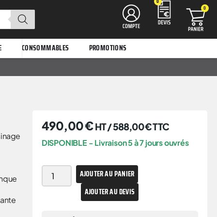
0
0
E
CONSOMMABLES
PROMOTIONS
490,00
€
HT /
588,00
€
TTC
sinage
DISPONIBLE - Livraison 5 à 7 jours ouvrés
AJOUTER AU PANIER
anque
AJOUTER AU DEVIS
tante