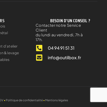
ERS
BESOIN D'UN CONSEIL ?
Contacter notre Service
bois
Client
métal
du lundi au vendredi, 7h à
17h.
 d'atelier
04 94 91 51 31
on & levage
info@outilbox.fr
ables
GV
•
Politique de confidentialité
•
Mentions légales