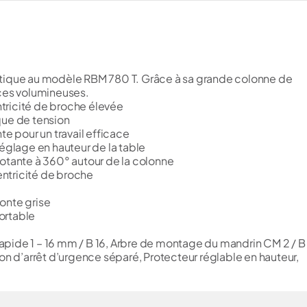
ntique au modèle RBM 780 T. Grâce à sa grande colonne de
èces volumineuses.
tricité de broche élevée
que de tension
te pour un travail efficace
réglage en hauteur de la table
votante à 360° autour de la colonne
ntricité de broche
onte grise
ortable
pide 1 – 16 mm / B 16, Arbre de montage du mandrin CM 2 / B 
on d’arrêt d’urgence séparé, Protecteur réglable en hauteur,