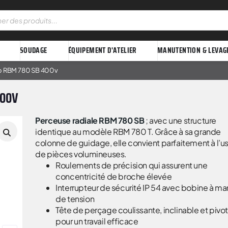
SOUDAGE
ÉQUIPEMENT D'ATELIER
MANUTENTION & LEVAG
do RBM 780 SB 400v
400V
Perceuse radiale RBM 780 SB
; avec une structure
identique au modèle RBM 780 T. Grâce à sa grande
colonne de guidage, elle convient parfaitement à l’u
de pièces volumineuses.
Roulements de précision qui assurent une
concentricité de broche élevée
Interrupteur de sécurité IP 54 avec bobine à m
de tension
Tête de perçage coulissante, inclinable et pivo
pour un travail efficace