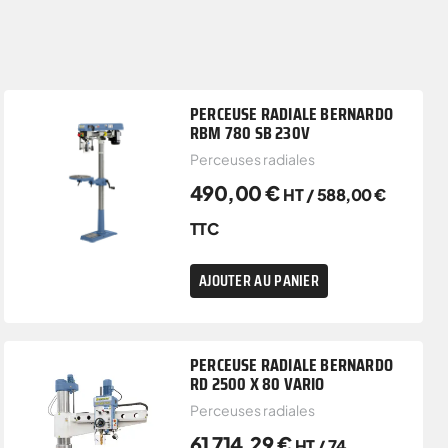
PERCEUSE RADIALE BERNARDO
RBM 780 SB 230V
Perceuses radiales
490,00
€
HT /
588,00
€
TTC
AJOUTER AU PANIER
PERCEUSE RADIALE BERNARDO
RD 2500 X 80 VARIO
Perceuses radiales
61 714,29
€
HT /
74