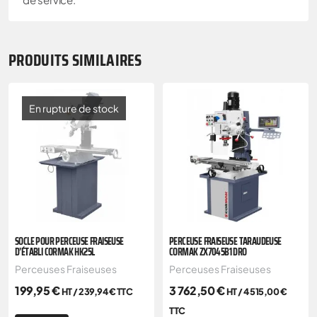
PRODUITS SIMILAIRES
En rupture de stock
SOCLE POUR PERCEUSE FRAISEUSE
PERCEUSE FRAISEUSE TARAUDEUSE
D’ÉTABLI CORMAK HK25L
CORMAK ZX7045B1 DRO
Perceuses Fraiseuses
Perceuses Fraiseuses
199,95
€
3 762,50
€
HT /
239,94
€
TTC
HT /
4 515,00
€
TTC