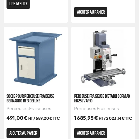
LIRE LA SUITE
AJOUTER AU PANIER
SOCLE POUR PERCEUSE FRAISEUSE
PERCEUSE FRAISEUSE D’ÉTABLI CORMAK
BERNARDO BF 3 DELUXE
HK25L VARIO
Perceuses Fraiseuses
Perceuses Fraiseuses
491,00
€
1 685,95
€
HT /
589,20
€
TTC
HT /
2 023,14
€
TTC
AJOUTER AU PANIER
AJOUTER AU PANIER