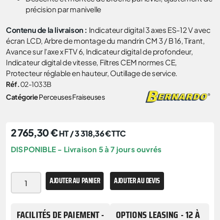
précision par manivelle
Contenu de la livraison :
Indicateur digital 3 axes ES-12 V avec
écran LCD, Arbre de montage du mandrin CM 3 / B 16, Tirant,
Avance sur l’axe x FTV 6, Indicateur digital de profondeur,
Indicateur digital de vitesse, Filtres CEM normes CE,
Protecteur réglable en hauteur, Outillage de service.
Réf.
02-1033B
Catégorie
Perceuses Fraiseuses
2 765,30
€
HT /
3 318,36
€
TTC
DISPONIBLE - Livraison 5 à 7 jours ouvrés
AJOUTER AU PANIER
AJOUTER AU DEVIS
FACILITÉS DE PAIEMENT -
OPTIONS LEASING - 12 À