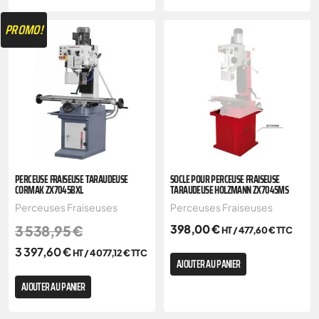
PROMO!
PERCEUSE FRAISEUSE TARAUDEUSE
SOCLE POUR PERCEUSE FRAISEUSE
CORMAK ZX7045BXL
TARAUDEUSE HOLZMANN ZX7045MS
Perceuses Fraiseuses
Perceuses Fraiseuses
398,00
€
3 538,95
€
HT /
477,60
€
TTC
3 397,60
€
HT /
4 077,12
€
TTC
AJOUTER AU PANIER
AJOUTER AU PANIER