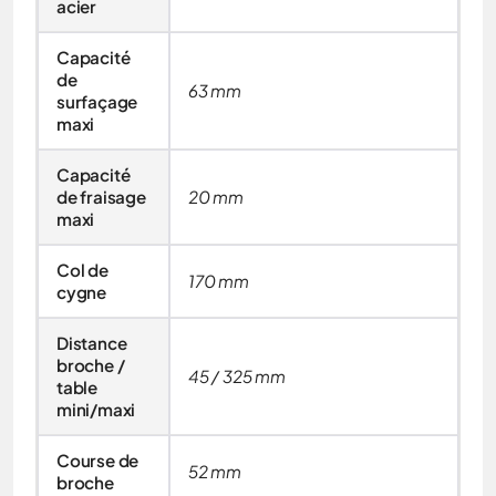
acier
Capacité
de
63 mm
surfaçage
maxi
Capacité
de fraisage
20 mm
maxi
Col de
170 mm
cygne
Distance
broche /
45 / 325 mm
table
mini/maxi
Course de
52 mm
broche