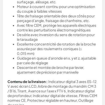
surfaçage, alésage, etc.
Moteur à courant continu pour une optimisation
du couple à faibles vitesses
Tête de fraisage orientable des deux côtés pour
perçage d’angle, fraisage de chanfreins, etc.
Avec filtre CEM, protège les appareils électriques
contre les perturbations électromagnétiques
De série avec inversion du sens de rotation pour
le taraudage
Excellente concentricité de rotation de la broche
assurée par des roulements coniques (≤
0,015 mm)
Guidage en queue d’aronde en x, y et z, ajustable
par cale de réglage
Descente et montée de broche par levier,
ajustement de précision par manivelle
Contenu de la livraison :
Indicateur digital 3 axes ES-12
V avec écran LCD, Arbre de montage du mandrin CM 3
/ B 16, Tirant, Avance sur l’axe x FTV 6, Indicateur digital
de profondeur, Indicateur digital de vitesse, Filtres CEM
normes CE, Protecteur réglable en hauteur, Outillage
de service.