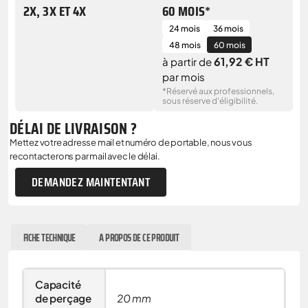
2X, 3X ET 4X
60 MOIS*
24 mois
36 mois
48 mois
60 mois
61,92 € HT
à partir de
par mois
*Réservé aux professionnels,
sous réserve d'éligibilité.
DÉLAI DE LIVRAISON ?
Mettez votre adresse mail et numéro de portable, nous vous
recontacterons par mail avec le délai.
DEMANDEZ MAINTENTANT
FICHE TECHNIQUE
A PROPOS DE CE PRODUIT
Capacité
de perçage
20 mm