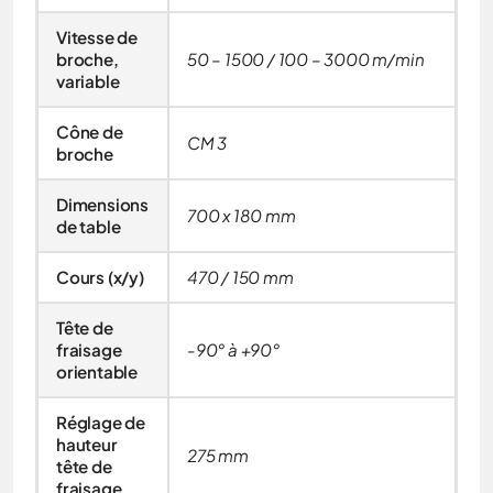
Vitesse de
broche,
50 – 1500 / 100 – 3000 m/min
variable
Cône de
CM 3
broche
Dimensions
700 x 180 mm
de table
Cours (x/y)
470 / 150 mm
Tête de
fraisage
-90° à +90°
orientable
Réglage de
hauteur
275 mm
tête de
fraisage