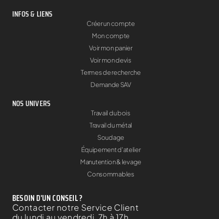
INFOS & LIENS
Créer un compte
Mon compte
Voir mon panier
Voir mon devis
Termes de recherche
Demande SAV
NOS UNIVERS
Travail du bois
Travail du métal
Soudage
Équipement d'atelier
Manutention & levage
Consommables
BESOIN D'UN CONSEIL ?
Contacter notre Service Client
du lundi au vendredi, 7h à 17h.