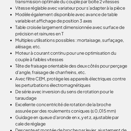
transmission optimale du couple par boîte 2 vitesses
Vitesse réglable avec variateur pour s’adapter à la pièce
Modèle également disponible avec avance de table
variable et affichage de position 3 axes
Table croisée largement dimensionnée avec surface de
précision et rainures en T
Multiples utilisations possibles : mortaisage, surfaçage,
alésage, etc.
Moteur à courant continu pour une optimisation du
couple à faibles vitesses
Tête de fraisage orientable des deux côtés pour perçage
d’angle, fraisage de chanfreins, etc.
Avec filtre CEM, protège les appareils électriques contre
les perturbations électromagnétiques
De série avec inversion du sens de rotation pour le
taraudage
Excellente concentricité de rotation de la broche
assurée par des roulements coniques (≤ 0,015 mm)
Guidage en queue d’aronde en x, y et z, ajustable par
cale de réglage
Descente et montée de broche par levier, ajustement de