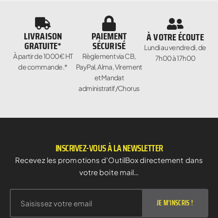
LIVRAISON
PAIEMENT
À VOTRE ÉCOUTE
GRATUITE*
SÉCURISÉ
Lundi au vendredi, de
À partir de 1000€ HT
Règlement via CB,
7h00 à 17h00
de commande.*
PayPal, Alma, Virement
et Mandat
administratif/Chorus
INSCRIVEZ-VOUS À LA NEWSLETTER
Recevez les promotions d’OutilBox directement dans
votre boite mail…
JE M'INSCRIS !