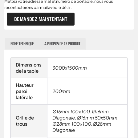
Mettez votre adresse mail et numéro de portable, nous vous
recontacterons par mail avec le délai.
DEMANDEZ MAINTENTANT
FICHE TECHNIQUE
A PROPOS DE CE PRODUIT
Dimensions
3000x1500mm
de la table
Hauteur
paroi
200mm
latérale
Ø16mm 100×100, Ø16mm
Grille de
Diagonale, Ø16mm 50x50mm,
trous
Ø28mm 100×100, Ø28mm
Diagonale