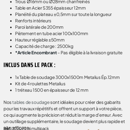
Trous Ø16mm ou Ø28mm chanfreinés
Table en Acier S355 épaisseur 12mm
Planéité du plateau ±0,5mm sur toute la longueur
Renforts intérieurs
Paroi latérale de 200mm
Piètement en tube acier 100x100mm
Hauteur réglable ±50mm
Capacité de charge : 2500kg
*Article Encombrant
– Pas éligible à la livraison gratuite
INCLUS DANS LE PACK :
1x Table de soudage 3000x1500m Metalius Ép.12mm
Kit de 4 roulettes Metalius
1 tréteau 1500 en épaisseur de 12 mm
Nos
tables de soudage
sont idéales pour créer des gabarits
pour les travaux répétitifs et offrent un support à votre pièce,
ce qui augmente la précision et réduit la marge d’erreur. Avec
un outillage supplémentaire, le soudage devient plus rapide et
plus efficace.
Réf.
202073.16 multipack