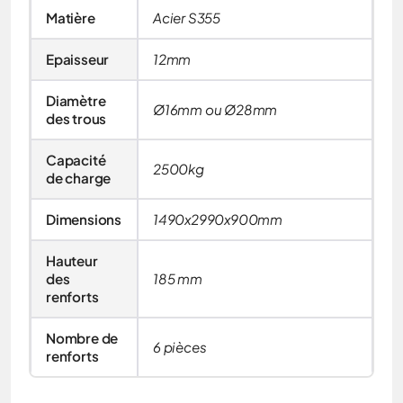
Matière
Acier S355
Epaisseur
12mm
Diamètre
Ø16mm ou Ø28mm
des trous
Capacité
2500kg
de charge
Dimensions
1490x2990x900mm
Hauteur
des
185 mm
renforts
Nombre de
6 pièces
renforts