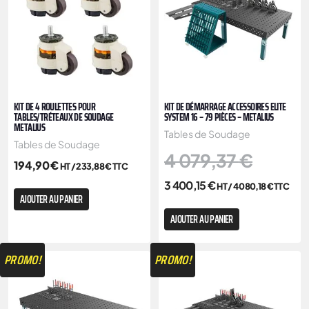
KIT DE 4 ROULETTES POUR
KIT DE DÉMARRAGE ACCESSOIRES ELITE
TABLES/TRÉTEAUX DE SOUDAGE
SYSTEM 16 – 79 PIÈCES – METALIUS
METALIUS
Tables de Soudage
Tables de Soudage
4 079,37
€
194,90
€
HT /
233,88
€
TTC
3 400,15
€
HT /
4 080,18
€
TTC
AJOUTER AU PANIER
AJOUTER AU PANIER
PROMO!
PROMO!