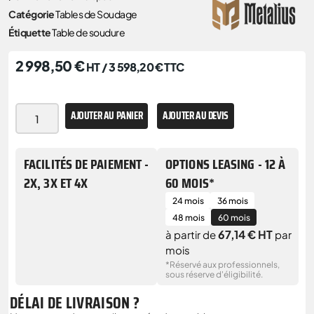
Catégorie
Tables de Soudage
Étiquette
Table de soudure
2 998,50
€
HT /
3 598,20
€
TTC
AJOUTER AU PANIER
AJOUTER AU DEVIS
FACILITÉS DE PAIEMENT -
OPTIONS LEASING - 12 À
2X, 3X ET 4X
60 MOIS*
24 mois
36 mois
48 mois
60 mois
67,14 € HT
à partir de
par
mois
*Réservé aux professionnels,
sous réserve d'éligibilité.
DÉLAI DE LIVRAISON ?