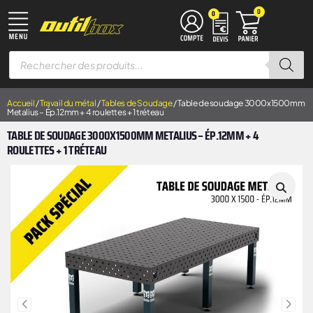
0
0
TRAVAIL DU MÉTAL
MACHINES À BOIS
ÉQUIPEMENT D’ATELIER
MANUTENTION & LEVAGE
DISQUES À LAMELLES
DISQUES À TRONÇONNER
Accueil
/
Travail du métal
/
Tables de Soudage
/ Table de soudage 3000x1500mm
Metalius – Ép.12mm + 4 roulettes + 1 tréteau
TABLE DE SOUDAGE 3000X1500MM METALIUS – ÉP.12MM + 4
ROULETTES + 1 TRÉTEAU