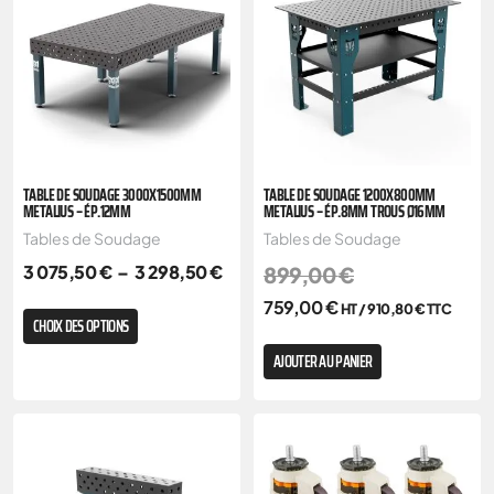
TABLE DE SOUDAGE 3000X1500MM
TABLE DE SOUDAGE 1200X800MM
METALIUS – ÉP.12MM
METALIUS – ÉP.8MM TROUS Ø16MM
Tables de Soudage
Tables de Soudage
3 075,50
€
–
3 298,50
€
899,00
€
759,00
€
HT /
910,80
€
TTC
CHOIX DES OPTIONS
AJOUTER AU PANIER