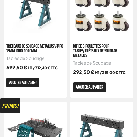
TRÉTEAUX DE SOUDAGE METALIUS V-PRO
KIT DE 6 ROULETTES POUR
12MM LONG. 1000MM
TABLES/TRÉTEAUX DE SOUDAGE
METALIUS
Tables de Soudage
Tables de Soudage
599,50
€
HT /
719,40
€
TTC
292,50
€
HT /
351,00
€
TTC
AJOUTER AU PANIER
AJOUTER AU PANIER
PROMO!