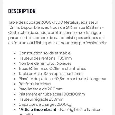
DESCRIPTION
Table de soudage 3000×1500 Metalius, épaisseur
12mm. Disponible avec trous de Ø16mm ou Ø28mm –
Cette table de soudure professionnelle se distingue
par un certain nombre de caractéristiques uniques qui
en font un outil fiable pour les soudeurs professionnels:
Construction solide et stable
Hauteur des renforts : 185 mm
Nombre de renforts : 6 pièces
Trous Ø16mm ou Ø28mm chanfreinés
Table en Acier S355 épaisseur 12mm
Planéité du plateau ±0,5mm sur toute la longueur
Renforts intérieurs
Paroi latérale de 200mm
Piètement en tube acier 100x100mm
Hauteur réglable ±50mm
Capacité de charge : 2500kg
*Article Encombrant
– Pas éligible à la livraison
gratuite