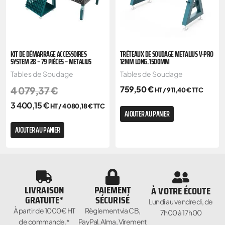
KIT DE DÉMARRAGE ACCESSOIRES
TRÉTEAUX DE SOUDAGE METALIUS V-PRO
SYSTEM 28 – 79 PIÈCES – METALIUS
12MM LONG. 1500MM
Tables de Soudage
Tables de Soudage
759,50
€
4 079,37
€
HT /
911,40
€
TTC
3 400,15
€
HT /
4 080,18
€
TTC
AJOUTER AU PANIER
AJOUTER AU PANIER
LIVRAISON
PAIEMENT
À VOTRE ÉCOUTE
GRATUITE*
SÉCURISÉ
Lundi au vendredi, de
À partir de 1000€ HT
Règlement via CB,
7h00 à 17h00
de commande.*
PayPal, Alma, Virement