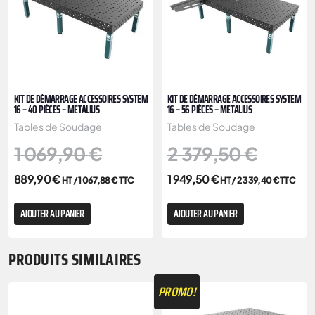
KIT DE DÉMARRAGE ACCESSOIRES SYSTEM
KIT DE DÉMARRAGE ACCESSOIRES SYSTEM
16 – 40 PIÈCES – METALIUS
16 – 56 PIÈCES – METALIUS
Tables de Soudage
Tables de Soudage
1 069,90
€
2 379,50
€
889,90
€
1 949,50
€
HT /
1 067,88
€
TTC
HT /
2 339,40
€
TTC
AJOUTER AU PANIER
AJOUTER AU PANIER
PRODUITS SIMILAIRES
PROMO!