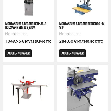
MORTAISEUSE À BÉDANE INCLINABLE
MORTAISEUSE À BÉDANE BERNARDO HM
HOLZMANN STM26S_230V
12 P
Mortaiseuses
Mortaiseuses
1 049,95
€
284,00
€
HT /
1 259,94
€
TTC
HT /
340,80
€
TTC
AJOUTER AU PANIER
AJOUTER AU PANIER