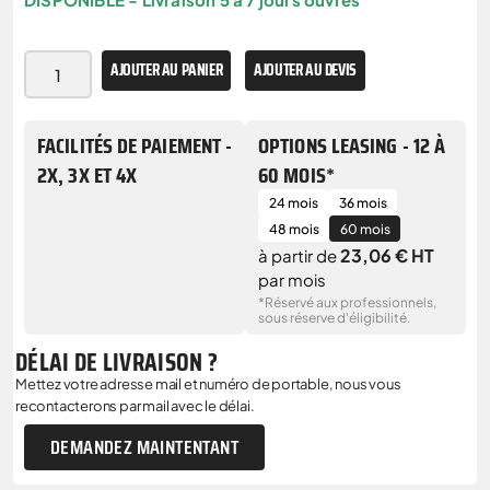
AJOUTER AU PANIER
AJOUTER AU DEVIS
FACILITÉS DE PAIEMENT -
OPTIONS LEASING - 12 À
2X, 3X ET 4X
60 MOIS*
24 mois
36 mois
48 mois
60 mois
23,06 € HT
à partir de
par mois
*Réservé aux professionnels,
sous réserve d'éligibilité.
DÉLAI DE LIVRAISON ?
Mettez votre adresse mail et numéro de portable, nous vous
recontacterons par mail avec le délai.
DEMANDEZ MAINTENTANT