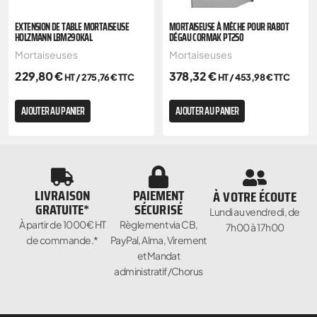
EXTENSION DE TABLE MORTAISEUSE
MORTAISEUSE À MÈCHE POUR RABOT
HOLZMANN LBM290KAL
DÉGAU CORMAK PT250
Mortaiseuses
Mortaiseuses
229,80
€
378,32
€
HT /
275,76
€
TTC
HT /
453,98
€
TTC
AJOUTER AU PANIER
AJOUTER AU PANIER
LIVRAISON
PAIEMENT
À VOTRE ÉCOUTE
GRATUITE*
SÉCURISÉ
Lundi au vendredi, de
À partir de 1000€ HT
Règlement via CB,
7h00 à 17h00
de commande.*
PayPal, Alma, Virement
et Mandat
administratif/Chorus