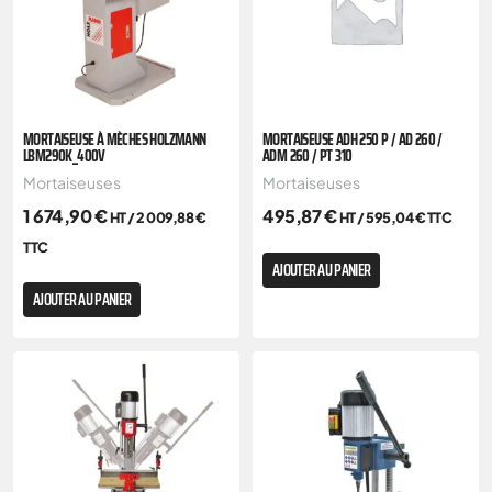
MORTAISEUSE À MÈCHES HOLZMANN
MORTAISEUSE ADH 250 P / AD 260 /
LBM290K_400V
ADM 260 / PT 310
Mortaiseuses
Mortaiseuses
1 674,90
€
495,87
€
HT /
2 009,88
€
HT /
595,04
€
TTC
TTC
AJOUTER AU PANIER
AJOUTER AU PANIER