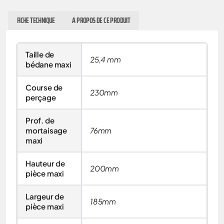
FICHE TECHNIQUE
A PROPOS DE CE PRODUIT
Taille de
25,4 mm
bédane maxi
Course de
230mm
perçage
Prof. de
mortaisage
76mm
maxi
Hauteur de
200mm
pièce maxi
Largeur de
185mm
pièce maxi