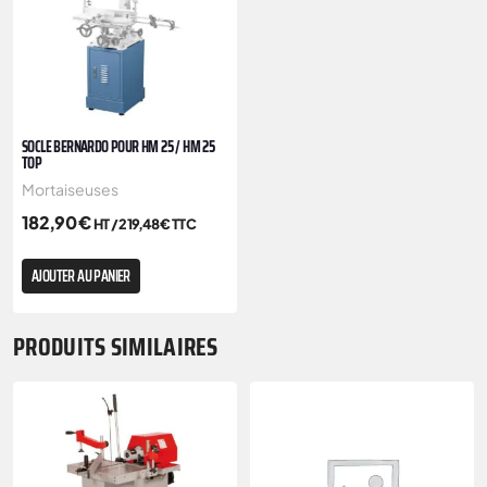
SOCLE BERNARDO POUR HM 25 / HM 25
TOP
Mortaiseuses
182,90
€
HT /
219,48
€
TTC
AJOUTER AU PANIER
PRODUITS SIMILAIRES