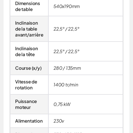
Dimensions
540x190mm
de table
Inclinaison
de la table
22,5° / 22,5°
avant/arrière
Inclinaison
22,5° / 22,5°
de la tête
Course (x/y)
280 / 135mm
Vitesse de
1400 tr/min
rotation
Puissance
0,75 kW
moteur
Alimentation
230v