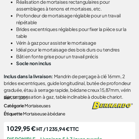
Réalisation de mortaises rectangulaires pour
assemblages à tenons et mortaises, etc.
Profondeur de mortaisage réglable pour un travail
répétable
Brides excentriques réglables pour fixer la pièce sur la
table
Vérin à gaz pour assister le mortaisage
Idéal pour le mortaisage des bois durs ou tendres
Bâti en fonte grise pour un travail précis
Socle non inclus
Inclus dans la livraison:
Mandrin de perçage à clé 16mm, 2
brides excentriques, guide longitudinal, butée de profondeur
graduée, étau à serrage rapide, bédane creux 15,87mm, vérin
de compensation à gaz, table inclinable à double chariot.
Réf.
14-2105
Catégorie
Mortaiseuses
Étiquette
Mortaiseuse à bédane
1 029,95
€
HT /
1 235,94
€
TTC
DISPONIBLE - Livraison 5 à 7 jours ouvrés