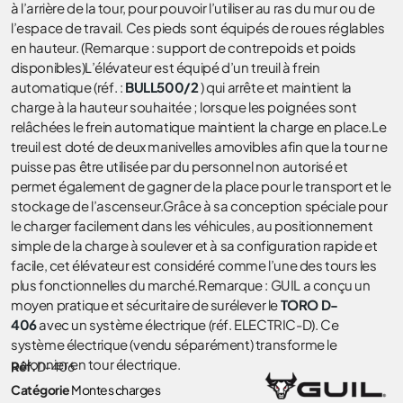
à l’arrière de la tour, pour pouvoir l’utiliser au ras du mur ou de
l’espace de travail. Ces pieds sont équipés de roues réglables
en hauteur. (Remarque : support de contrepoids et poids
disponibles)L’élévateur est équipé d’un treuil à frein
automatique (réf. :
BULL500/2
) qui arrête et maintient la
charge à la hauteur souhaitée ; lorsque les poignées sont
relâchées le frein automatique maintient la charge en place.Le
treuil est doté de deux manivelles amovibles afin que la tour ne
puisse pas être utilisée par du personnel non autorisé et
permet également de gagner de la place pour le transport et le
stockage de l’ascenseur.Grâce à sa conception spéciale pour
le charger facilement dans les véhicules, au positionnement
simple de la charge à soulever et à sa configuration rapide et
facile, cet élévateur est considéré comme l’une des tours les
plus fonctionnelles du marché.Remarque : GUIL a conçu un
moyen pratique et sécuritaire de surélever le
TORO D-
406
avec un système électrique (réf. ELECTRIC-D). Ce
système électrique (vendu séparément) transforme le
palonnier en tour électrique.
Réf.
D-406
Catégorie
Montes charges