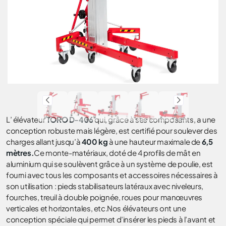
L’ élévateur
TORO D-406
qui, grâce à ses composants, a une
conception robuste mais légère, est certifié pour soulever des
charges allant jusqu’à
400 kg
à une hauteur maximale de
6,5
mètres.
Ce monte-matériaux, doté de 4 profils de mât en
aluminium qui se soulèvent grâce à un système de poulie, est
fourni avec tous les composants et accessoires nécessaires à
son utilisation : pieds stabilisateurs latéraux avec niveleurs,
fourches, treuil à double poignée, roues pour manœuvres
verticales et horizontales, etc.Nos élévateurs ont une
conception spéciale qui permet d’insérer les pieds à l’avant et