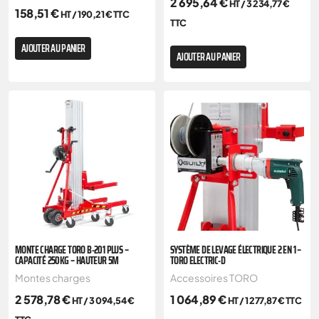
2 695,64
€
HT /
3 234,77
€
158,51
€
HT /
190,21
€
TTC
TTC
AJOUTER AU PANIER
AJOUTER AU PANIER
MONTE CHARGE TORO B-201 PLUS –
SYSTÈME DE LEVAGE ÉLECTRIQUE 2 EN 1 –
CAPACITÉ 250KG – HAUTEUR 5M
TORO ELECTRIC-D
Montes charges
Accessoires TORO
2 578,78
€
1 064,89
€
HT /
3 094,54
€
HT /
1 277,87
€
TTC