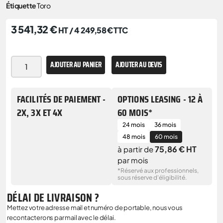
Étiquette
Toro
3 541,32
€
HT /
4 249,58
€
TTC
AJOUTER AU PANIER
AJOUTER AU DEVIS
FACILITÉS DE PAIEMENT -
OPTIONS LEASING - 12 À
2X, 3X ET 4X
60 MOIS*
24 mois
36 mois
48 mois
60 mois
75,86 € HT
à partir de
par mois
*Réservé aux professionnels,
sous réserve d'éligibilité.
DÉLAI DE LIVRAISON ?
Mettez votre adresse mail et numéro de portable, nous vous
recontacterons par mail avec le délai.