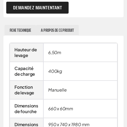
DEMANDEZ MAINTENTANT
FICHE TECHNIQUE
A PROPOS DE CE PRODUIT
Hauteur de
6,50m
levage
Capacité
400kg
de charge
Fonction
Manuelle
de levage
Dimensions
660 x 60mm
de fourche
Dimensions
950 x 740 x 1980 mm