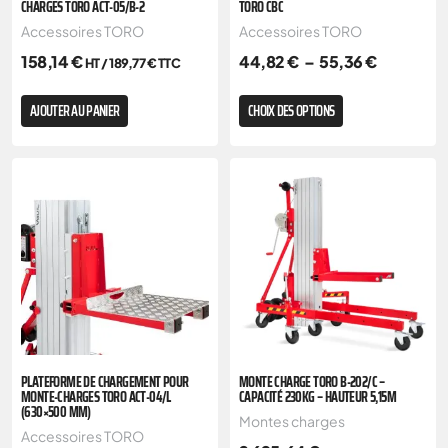
CHARGES TORO ACT-05/B-2
TORO CBC
Accessoires TORO
Accessoires TORO
158,14
€
44,82
€
–
55,36
€
HT /
189,77
€
TTC
AJOUTER AU PANIER
CHOIX DES OPTIONS
PLATEFORME DE CHARGEMENT POUR
MONTE CHARGE TORO B-202/C –
MONTE-CHARGES TORO ACT-04/L
CAPACITÉ 230KG – HAUTEUR 5,15M
(630×500 MM)
Montes charges
Accessoires TORO