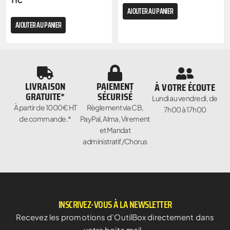
TTC
AJOUTER AU PANIER
AJOUTER AU PANIER
LIVRAISON
PAIEMENT
À VOTRE ÉCOUTE
GRATUITE*
SÉCURISÉ
Lundi au vendredi, de
À partir de 1000€ HT
Règlement via CB,
7h00 à 17h00
de commande.*
PayPal, Alma, Virement
et Mandat
administratif/Chorus
INSCRIVEZ-VOUS À LA NEWSLETTER
Recevez les promotions d’OutilBox directement dans
votre boite mail…