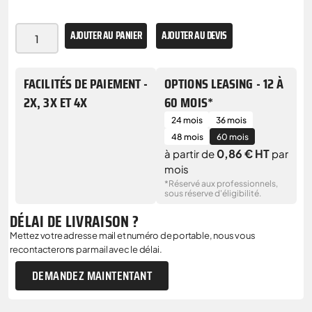
AJOUTER AU PANIER
AJOUTER AU DEVIS
FACILITÉS DE PAIEMENT -
OPTIONS LEASING - 12 À
2X, 3X ET 4X
60 MOIS*
24 mois
36 mois
48 mois
60 mois
0,86 € HT
à partir de
par
mois
*Réservé aux professionnels,
sous réserve d'éligibilité.
DÉLAI DE LIVRAISON ?
Mettez votre adresse mail et numéro de portable, nous vous
recontacterons par mail avec le délai.
DEMANDEZ MAINTENTANT