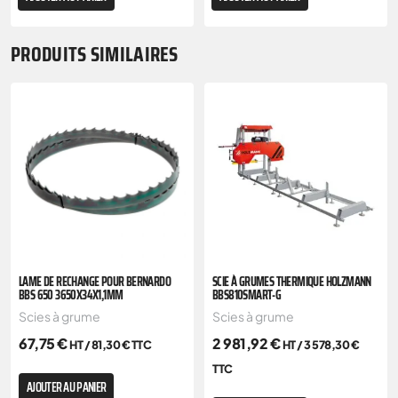
PRODUITS SIMILAIRES
LAME DE RECHANGE POUR BERNARDO
SCIE À GRUMES THERMIQUE HOLZMANN
BBS 650 3650X34X1,1MM
BBS810SMART-G
Scies à grume
Scies à grume
67,75
€
2 981,92
€
HT /
81,30
€
TTC
HT /
3 578,30
€
TTC
AJOUTER AU PANIER