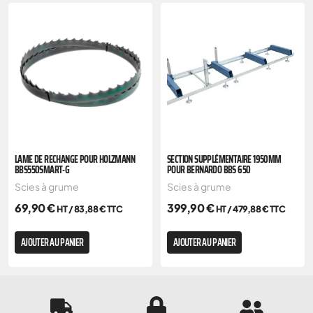
LAME DE RECHANGE POUR HOLZMANN
SECTION SUPPLÉMENTAIRE 1950MM
BBS550SMART-G
POUR BERNARDO BBS 650
Scies à grume
Scies à grume
69,90
€
399,90
€
HT /
83,88
€
TTC
HT /
479,88
€
TTC
AJOUTER AU PANIER
AJOUTER AU PANIER