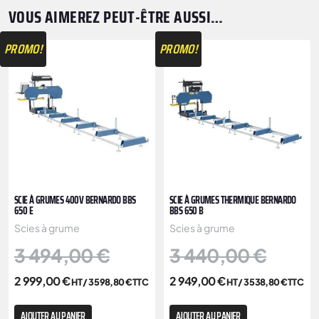
VOUS AIMEREZ PEUT-ÊTRE AUSSI…
PROMO!
PROMO!
SCIE À GRUMES 400V BERNARDO BBS
SCIE À GRUMES THERMIQUE BERNARDO
650 E
BBS 650 B
Scies à grume
Scies à grume
3 494,00
€
3 440,00
€
2 999,00
€
2 949,00
€
HT /
3 598,80
€
TTC
HT /
3 538,80
€
TTC
AJOUTER AU PANIER
AJOUTER AU PANIER