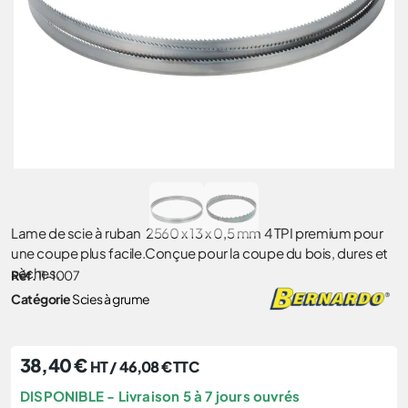
Lame de scie à ruban 2560 x 13 x 0,5 mm 4 TPI premium pour
une coupe plus facile.Conçue pour la coupe du bois, dures et
sèches.
Réf.
11-1007
Catégorie
Scies à grume
38,40
€
HT /
46,08
€
TTC
DISPONIBLE - Livraison 5 à 7 jours ouvrés