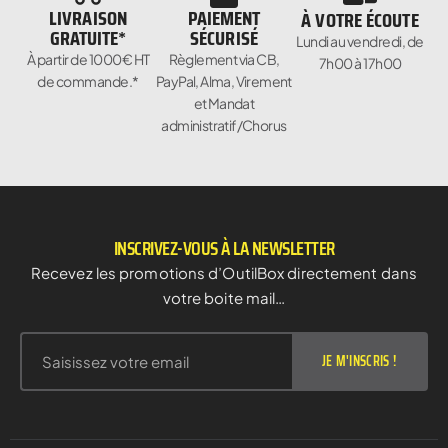
LIVRAISON
PAIEMENT
À VOTRE ÉCOUTE
GRATUITE*
SÉCURISÉ
Lundi au vendredi, de
À partir de 1000€ HT
Règlement via CB,
7h00 à 17h00
de commande.*
PayPal, Alma, Virement
et Mandat
administratif/Chorus
INSCRIVEZ-VOUS À LA NEWSLETTER
Recevez les promotions d’OutilBox directement dans
votre boite mail…
JE M'INSCRIS !