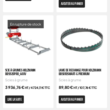
AJOUTER AU PANIER
En rupture de stock
SCIE À GRUMES HOLZMANN
LAME DE RECHANGE POUR HOLZMANN
BBS920PRO_400V
BBS810SMART-G PREMIUM
Scies à grume
Scies à grume
3 936,76
€
89,80
€
HT /
4 724,11
€
TTC
HT /
107,76
€
TTC
LIRE LA SUITE
AJOUTER AU PANIER