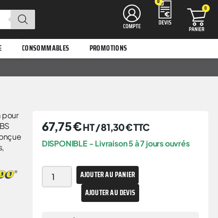
0
0
E
CONSOMMABLES
PROMOTIONS
 pour
67,75
€
BBS
HT /
81,30
€
TTC
Conçue
DISPONIBLE - Livraison 5 à 7 jours ouvrés
s,
AJOUTER AU PANIER
AJOUTER AU DEVIS