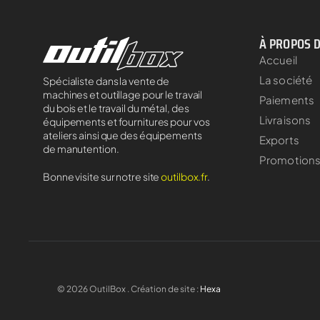
À PROPOS 
Accueil
La société
Spécialiste dans la vente de
machines et outillage pour le travail
Paiements
du bois et le travail du métal, des
Livraisons
équipements et fournitures pour vos
ateliers ainsi que des équipements
Exports
de manutention.
Promotion
Bonne visite sur notre site
outilbox.fr
.
©
2026
OutilBox . Création de site :
Hexa