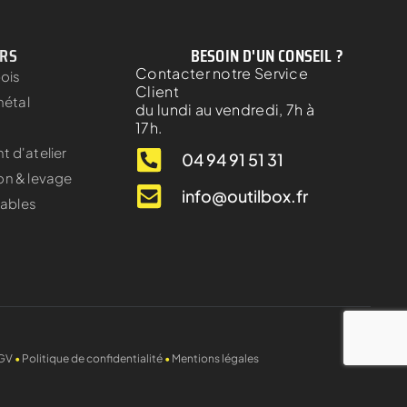
ERS
BESOIN D'UN CONSEIL ?
Contacter notre Service
bois
Client
métal
du lundi au vendredi, 7h à
17h.
 d'atelier
04 94 91 51 31
on & levage
info@outilbox.fr
ables
GV
•
Politique de confidentialité
•
Mentions légales