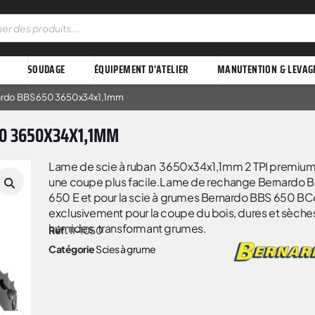
SOUDAGE
ÉQUIPEMENT D'ATELIER
MANUTENTION & LEVAG
nardo BBS 650 3650x34x1,1mm
0 3650X34X1,1MM
Lame de scie à ruban 3650x34x1,1mm 2 TPI premium
une coupe plus facile.Lame de rechange Bernardo 
650 E et pour la scie à grumes Bernardo BBS 650 B
exclusivement pour la coupe du bois, dures et sèche
humides, transformant grumes.
Réf.
11-1050
Catégorie
Scies à grume