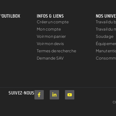
D'OUTILBOX
INFOS & LIENS
NOS UNIV
Créer un compte
Travail du 
Mon compte
Travail du 
Voir mon panier
Soudage
Voir mon devis
Équipement
Termes de recherche
Manutenti
s
Demande SAV
Consomm
SUIVEZ-NOUS
C