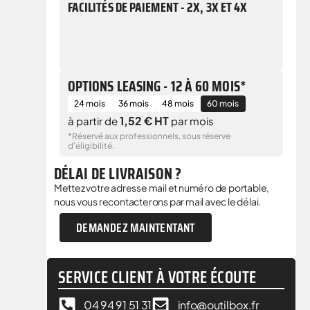
FACILITÉS DE PAIEMENT - 2X, 3X ET 4X
OPTIONS LEASING - 12 À 60 MOIS*
24 mois
36 mois
48 mois
60 mois
1,52 € HT
à partir de
par mois
*Réservé aux professionnels, sous réserve
d'éligibilité.
DÉLAI DE LIVRAISON ?
Mettez votre adresse mail et numéro de portable,
nous vous recontacterons par mail avec le délai.
DEMANDEZ MAINTENTANT
SERVICE CLIENT À VOTRE ÉCOUTE
04 94 91 51 31
info@outilbox.fr