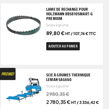
LAME DE RECHANGE POUR
HOLZMANN BBS810SMART-G
PREMIUM
Scies à grume
89,80
€
HT /
107,76
€
TTC
AJOUTER AU PANIER
PROMO!
SCIE À GRUMES THERMIQUE
LEMAN SAG660
Scies à grume
2 980,35
€
2 780,35
€
HT /
3 336,42
€