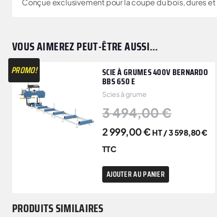
Conçue exclusivement pour la coupe du bois, dures et
VOUS AIMEREZ PEUT-ÊTRE AUSSI…
PROMO!
SCIE À GRUMES 400V BERNARDO
BBS 650 E
Scies à grume
3 494,00
€
2 999,00
€
HT /
3 598,80
€
TTC
AJOUTER AU PANIER
PRODUITS SIMILAIRES