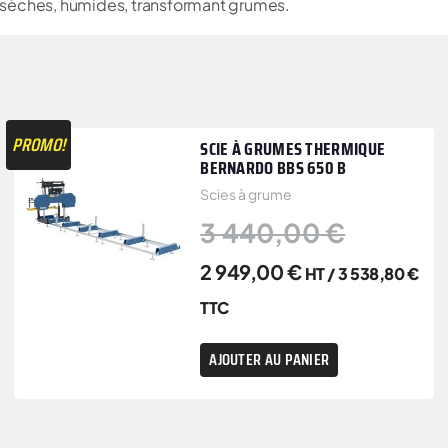
 sèches, humides, transformant grumes.
PROMO!
SCIE À GRUMES THERMIQUE
BERNARDO BBS 650 B
Scies à grume
3 440,00
€
2 949,00
€
HT /
3 538,80
€
TTC
AJOUTER AU PANIER