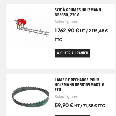
SCIE À GRUMES HOLZMANN
BBS350_230V
Scies à grume
1 762,90
€
HT /
2 115,48
€
TTC
AJOUTER AU PANIER
LAME DE RECHANGE POUR
HOLZMANN BBS810SMART-G
ECO
Scies à grume
59,90
€
HT /
71,88
€
TTC