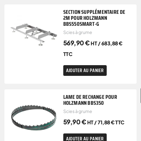
SECTION SUPPLÉMENTAIRE DE
2M POUR HOLZMANN
BBS550SMART-G
Scies à grume
569,90
€
HT /
683,88
€
TTC
AJOUTER AU PANIER
LAME DE RECHANGE POUR
HOLZMANN BBS350
Scies à grume
59,90
€
HT /
71,88
€
TTC
AJOUTER AU PANIER