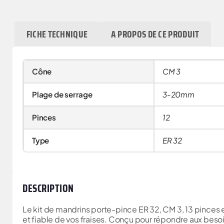
FICHE TECHNIQUE
A PROPOS DE CE PRODUIT
Cône
CM 3
Plage de serrage
3-20mm
Pinces
12
Type
ER 32
DESCRIPTION
Le kit de mandrins porte-pince ER 32, CM 3, 13 pinces
et fiable de vos fraises. Conçu pour répondre aux beso