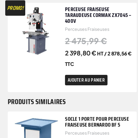
PROMO!
PERCEUSE FRAISEUSE
TARAUDEUSE CORMAK ZX7045 –
400V
Perceuses Fraiseuses
2 475,99
€
2 398,80
€
HT /
2 878,56
€
TTC
AJOUTER AU PANIER
PRODUITS SIMILAIRES
SOCLE 1 PORTE POUR PERCEUSE
FRAISEUSE BERNARDO BF 5
Perceuses Fraiseuses