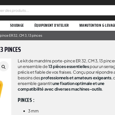
SOUDAGE
ÉQUIPEMENT D'ATELIER
MANUTENTION & LEVAG
pince ER 32, CM 3, 13 pinces
13 PINCES
Le kit de mandrins porte-pince ER 32, CM 3, 13 pince
un ensemble de
13 pièces essentielles
pour un serra
précis et fiable de vos fraises. Conçu pour répondre 
besoins des
professionnels et amateurs exigeants
, 
ensemble garantit
une fixation optimale et une
compatibilité avec diverses machines-outils
.
PINCES :
3 mm