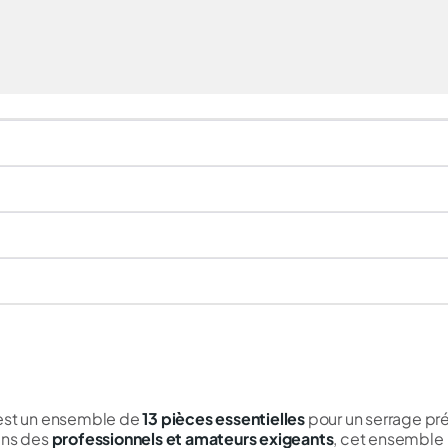
 est un ensemble de
13 pièces essentielles
pour un serrage pr
ins des
professionnels et amateurs exigeants
, cet ensemble