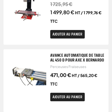
1 725,95
€
1 499,80
€
HT /
1 799,76
€
TTC
AJOUTER AU PANIER
AVANCE AUTOMATIQUE DE TABLE
AL 450 D POUR AXE X BERNARDO
Perceuses Fraiseuses
471,00
€
HT /
565,20
€
TTC
AJOUTER AU PANIER