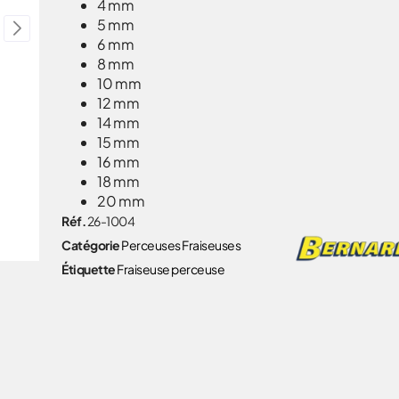
4 mm
5 mm
6 mm
8 mm
10 mm
12 mm
14 mm
15 mm
16 mm
18 mm
20 mm
Réf.
26-1004
Catégorie
Perceuses Fraiseuses
Étiquette
Fraiseuse perceuse