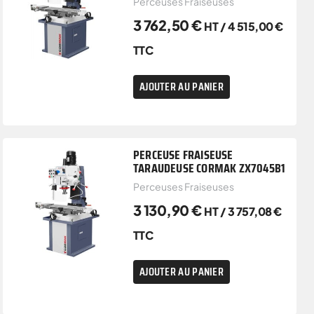
Perceuses Fraiseuses
3 762,50
€
HT /
4 515,00
€
TTC
AJOUTER AU PANIER
PERCEUSE FRAISEUSE
TARAUDEUSE CORMAK ZX7045B1
Perceuses Fraiseuses
3 130,90
€
HT /
3 757,08
€
TTC
AJOUTER AU PANIER