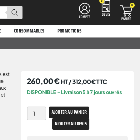
0
0
E
CONSOMMABLES
PROMOTIONS
s est
260,00
€
ge
HT /
312,00
€
TTC
aux
DISPONIBLE - Livraison 5 à 7 jours ouvrés
cet
AJOUTER AU PANIER
AJOUTER AU DEVIS