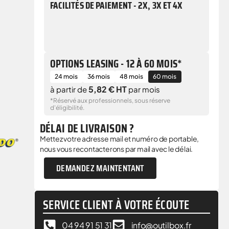
FACILITÉS DE PAIEMENT - 2X, 3X ET 4X
OPTIONS LEASING - 12 À 60 MOIS*
24 mois
36 mois
48 mois
60 mois
5,82 € HT
à partir de
par mois
*Réservé aux professionnels, sous réserve
d'éligibilité.
DÉLAI DE LIVRAISON ?
Mettez votre adresse mail et numéro de portable,
nous vous recontacterons par mail avec le délai.
DEMANDEZ MAINTENTANT
SERVICE CLIENT À VOTRE ÉCOUTE
04 94 91 51 31
info@outilbox.fr