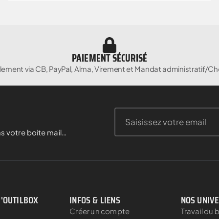
PAIEMENT SÉCURISÉ
lement via CB, PayPal, Alma, Virement et Mandat administratif/Ch
s votre boite mail…
D'OUTILBOX
INFOS & LIENS
NOS UNIV
Créer un compte
Travail du 