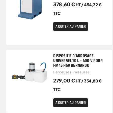
378,60
€
HT /
454,32
€
TTC
AJOUTER AU PANIER
DISPOSITIF D’ARROSAGE
UNIVERSEL 10 L – 400 V POUR
FM45 HSV BERNARDO
Perceuses Fraiseuses
279,00
€
HT /
334,80
€
TTC
AJOUTER AU PANIER