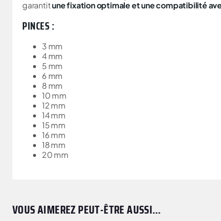
garantit
une fixation optimale et une compatibilité av
PINCES :
3 mm
4 mm
5 mm
6 mm
8 mm
10 mm
12 mm
14 mm
15 mm
16 mm
18 mm
20 mm
VOUS AIMEREZ PEUT-ÊTRE AUSSI…