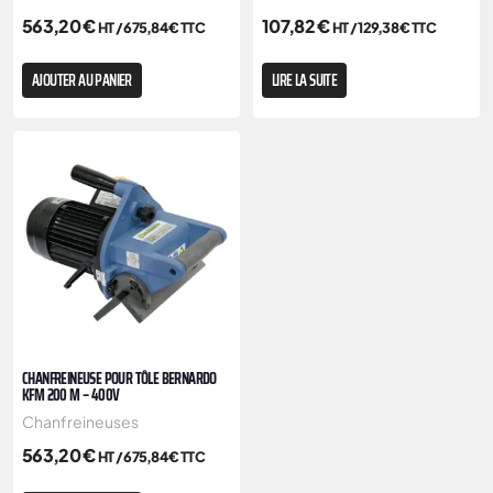
563,20
€
107,82
€
HT /
675,84
€
TTC
HT /
129,38
€
TTC
AJOUTER AU PANIER
LIRE LA SUITE
CHANFREINEUSE POUR TÔLE BERNARDO
KFM 200 M – 400V
Chanfreineuses
563,20
€
HT /
675,84
€
TTC