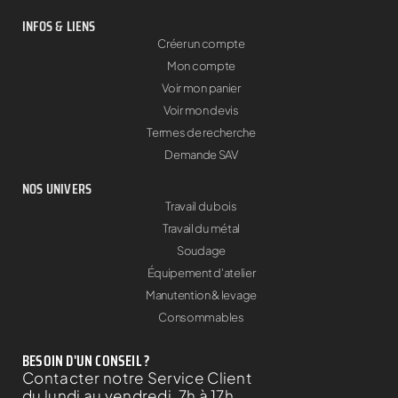
INFOS & LIENS
Créer un compte
Mon compte
Voir mon panier
Voir mon devis
Termes de recherche
Demande SAV
NOS UNIVERS
Travail du bois
Travail du métal
Soudage
Équipement d'atelier
Manutention & levage
Consommables
BESOIN D'UN CONSEIL ?
Contacter notre Service Client
du lundi au vendredi, 7h à 17h.