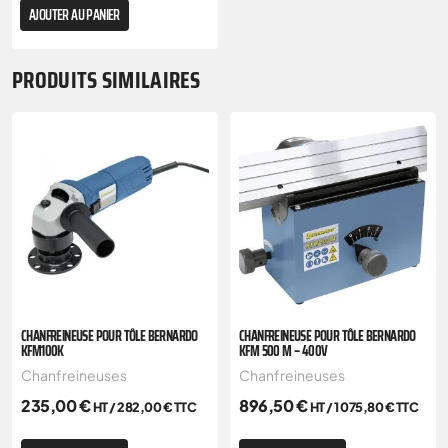
AJOUTER AU PANIER
PRODUITS SIMILAIRES
CHANFREINEUSE POUR TÔLE BERNARDO
CHANFREINEUSE POUR TÔLE BERNARDO
KFM100K
KFM 500 M – 400V
Chanfreineuses
Chanfreineuses
235,00
€
896,50
€
HT /
282,00
€
TTC
HT /
1 075,80
€
TTC