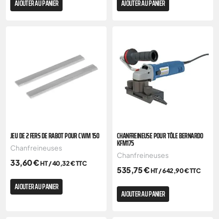
AJOUTER AU PANIER
AJOUTER AU PANIER
JEU DE 2 FERS DE RABOT POUR CWM 150
CHANFREINEUSE POUR TÔLE BERNARDO
KFM175
Chanfreineuses
Chanfreineuses
33,60
€
HT /
40,32
€
TTC
535,75
€
HT /
642,90
€
TTC
AJOUTER AU PANIER
AJOUTER AU PANIER