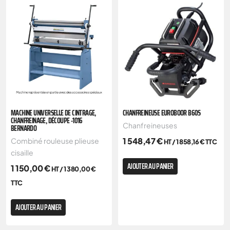
MACHINE UNIVERSELLE DE CINTRAGE,
CHANFREINEUSE EUROBOOR B60S
CHANFREINAGE, DÉCOUPE -1016
Chanfreineuses
BERNARDO
1 548,47
€
Combiné rouleuse plieuse
HT /
1 858,16
€
TTC
cisaille
AJOUTER AU PANIER
1 150,00
€
HT /
1 380,00
€
TTC
AJOUTER AU PANIER