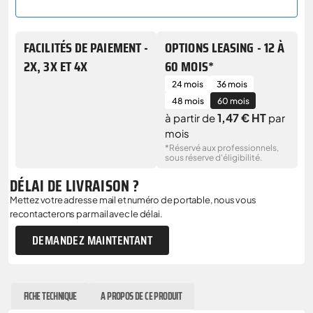
FACILITÉS DE PAIEMENT -
OPTIONS LEASING - 12 À
2X, 3X ET 4X
60 MOIS*
24 mois
36 mois
48 mois
60 mois
1,47 € HT
à partir de
par
mois
*Réservé aux professionnels,
sous réserve d'éligibilité.
DÉLAI DE LIVRAISON ?
Mettez votre adresse mail et numéro de portable, nous vous
recontacterons par mail avec le délai.
DEMANDEZ MAINTENTANT
FICHE TECHNIQUE
A PROPOS DE CE PRODUIT