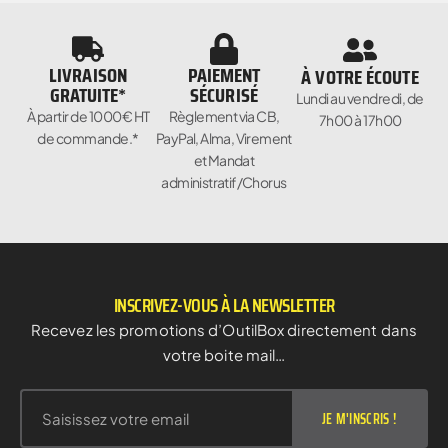
LIVRAISON
PAIEMENT
À VOTRE ÉCOUTE
GRATUITE*
SÉCURISÉ
Lundi au vendredi, de
À partir de 1000€ HT
Règlement via CB,
7h00 à 17h00
de commande.*
PayPal, Alma, Virement
et Mandat
administratif/Chorus
INSCRIVEZ-VOUS À LA NEWSLETTER
Recevez les promotions d’OutilBox directement dans
votre boite mail…
JE M'INSCRIS !