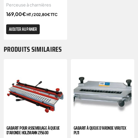
Perceuse à charnières
169,00
€
HT /
202,80
€
TTC
AJOUTER AU PANIER
PRODUITS SIMILAIRES
GABARIT POUR ASSEMBLAGE À QUEUE
GABARIT À QUEUE D’ARONDE VIRUTEX
D’ARONDE HOLZMANN ZFS600
PL11