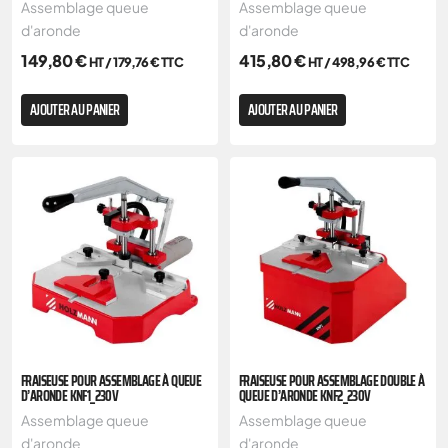
Assemblage queue
Assemblage queue
d'aronde
d'aronde
149,80
€
415,80
€
HT /
179,76
€
TTC
HT /
498,96
€
TTC
AJOUTER AU PANIER
AJOUTER AU PANIER
FRAISEUSE POUR ASSEMBLAGE À QUEUE
FRAISEUSE POUR ASSEMBLAGE DOUBLE À
D’ARONDE KNF1_230V
QUEUE D’ARONDE KNF2_230V
Assemblage queue
Assemblage queue
d'aronde
d'aronde