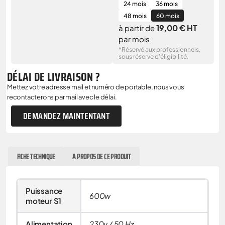
24 mois
36 mois
48 mois
60 mois
19,00 € HT
à partir de
par mois
*Réservé aux professionnels,
sous réserve d'éligibilité.
DÉLAI DE LIVRAISON ?
Mettez votre adresse mail et numéro de portable, nous vous
recontacterons par mail avec le délai.
DEMANDEZ MAINTENTANT
FICHE TECHNIQUE
A PROPOS DE CE PRODUIT
Puissance
600w
moteur S1
Alimentation
230v / 50 Hz