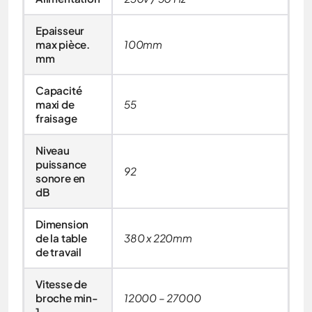
Epaisseur
max pièce.
100mm
mm
Capacité
maxi de
55
fraisage
Niveau
puissance
92
sonore en
dB
Dimension
de la table
380 x 220mm
de travail
Vitesse de
broche min-
12000 – 27000
1