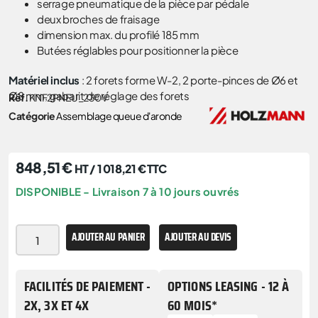
serrage pneumatique de la pièce par pédale
deux broches de fraisage
dimension max. du profilé 185 mm
Butées réglables pour positionner la pièce
Matériel inclus
: 2 forets forme W-2, 2 porte-pinces de Ø6 et
Ø8 mm, gabarit de réglage des forets
Réf.
KNF2PNEU_230V
Catégorie
Assemblage queue d'aronde
848,51
€
HT /
1 018,21
€
TTC
DISPONIBLE - Livraison 7 à 10 jours ouvrés
AJOUTER AU PANIER
AJOUTER AU DEVIS
FACILITÉS DE PAIEMENT -
OPTIONS LEASING - 12 À
2X, 3X ET 4X
60 MOIS*