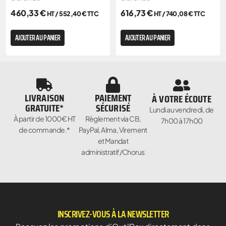
460,33
€
616,73
€
HT /
552,40
€
TTC
HT /
740,08
€
TTC
AJOUTER AU PANIER
AJOUTER AU PANIER
LIVRAISON
PAIEMENT
À VOTRE ÉCOUTE
GRATUITE*
SÉCURISÉ
Lundi au vendredi, de
À partir de 1000€ HT
Règlement via CB,
7h00 à 17h00
de commande.*
PayPal, Alma, Virement
et Mandat
administratif/Chorus
INSCRIVEZ-VOUS À LA NEWSLETTER