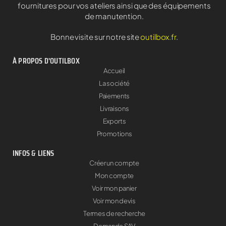
fournitures pour vos ateliers ainsi que des équipements
de manutention.
Bonne visite sur notre site
outilbox.fr
.
À PROPOS D'OUTILBOX
Accueil
La société
Paiements
Livraisons
Exports
Promotions
INFOS & LIENS
Créer un compte
Mon compte
Voir mon panier
Voir mon devis
Termes de recherche
Demande SAV