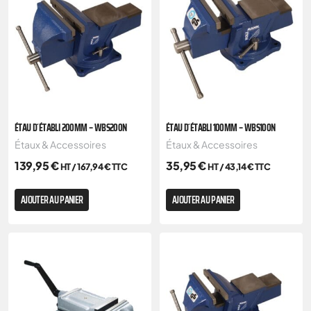
ÉTAU D´ÉTABLI 200MM – WBS200N
ÉTAU D´ÉTABLI 100MM – WBS100N
Étaux & Accessoires
Étaux & Accessoires
139,95
€
35,95
€
HT /
167,94
€
TTC
HT /
43,14
€
TTC
AJOUTER AU PANIER
AJOUTER AU PANIER