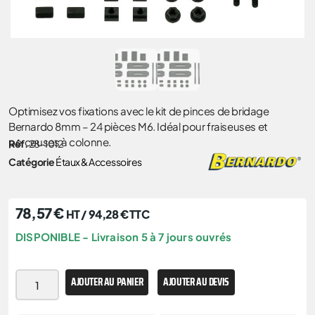
Optimisez vos fixations avec le kit de pinces de bridage
Bernardo 8mm – 24 pièces M6. Idéal pour fraiseuses et
perceuses à colonne.
Réf.
28-1012
Catégorie
Étaux & Accessoires
78,57
€
HT /
94,28
€
TTC
DISPONIBLE - Livraison 5 à 7 jours ouvrés
AJOUTER AU PANIER
AJOUTER AU DEVIS