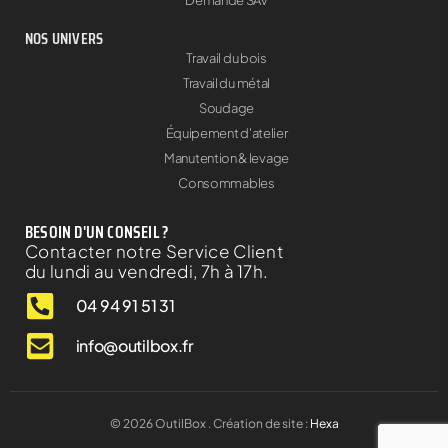
NOS UNIVERS
Travail du bois
Travail du métal
Soudage
Équipement d'atelier
Manutention & levage
Consommables
BESOIN D'UN CONSEIL ?
Contacter notre Service Client
du lundi au vendredi, 7h à 17h.
04 94 91 51 31
info@outilbox.fr
©
2026
OutilBox . Création de site :
Hexa