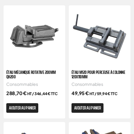
ÉTAU MÉCANIQUE ROTATIVE 200MM
ÉTAU M120 POUR PERCEUSE À COLONNE
QH200
120X110MM
Consommables
Consommables
288,70
€
49,95
€
HT /
346,44
€
TTC
HT /
59,94
€
TTC
AJOUTER AU PANIER
AJOUTER AU PANIER