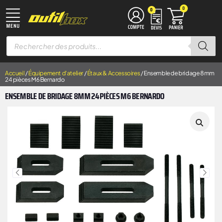
0
0
TRAVAIL DU MÉTAL
MACHINES À BOIS
ÉQUIPEMENT D’ATELIER
MANUTENTION & LEVAGE
DISQUES À LAMELLES
DISQUES À TRONÇONNER
Accueil
/
Équipement d'atelier
/
Étaux & Accessoires
/ Ensemble de bridage 8mm
24 pièces M6 Bernardo
ENSEMBLE DE BRIDAGE 8MM 24 PIÈCES M6 BERNARDO