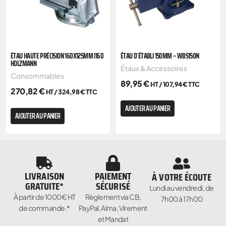
ÉTAU HAUTE PRÉCISION 160X125MM I160
ÉTAU D´ÉTABLI 150MM – WBS150N
HOLZMANN
Étaux & Accessoires
Consommables
89,95
€
HT /
107,94
€
TTC
270,82
€
HT /
324,98
€
TTC
AJOUTER AU PANIER
AJOUTER AU PANIER
LIVRAISON
PAIEMENT
À VOTRE ÉCOUTE
GRATUITE*
SÉCURISÉ
Lundi au vendredi, de
À partir de 1000€ HT
Règlement via CB,
7h00 à 17h00
de commande.*
PayPal, Alma, Virement
et Mandat