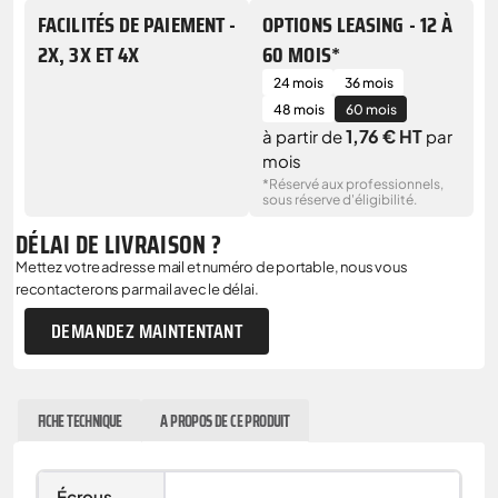
FACILITÉS DE PAIEMENT -
OPTIONS LEASING - 12 À
2X, 3X ET 4X
60 MOIS*
24 mois
36 mois
48 mois
60 mois
1,76 € HT
à partir de
par
mois
*Réservé aux professionnels,
sous réserve d'éligibilité.
DÉLAI DE LIVRAISON ?
Mettez votre adresse mail et numéro de portable, nous vous
recontacterons par mail avec le délai.
DEMANDEZ MAINTENTANT
FICHE TECHNIQUE
A PROPOS DE CE PRODUIT
Écrous