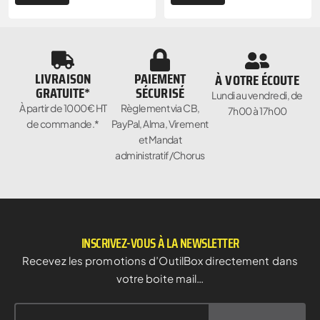
LIVRAISON
PAIEMENT
À VOTRE ÉCOUTE
GRATUITE*
SÉCURISÉ
Lundi au vendredi, de
À partir de 1000€ HT
Règlement via CB,
7h00 à 17h00
de commande.*
PayPal, Alma, Virement
et Mandat
administratif/Chorus
INSCRIVEZ-VOUS À LA NEWSLETTER
Recevez les promotions d’OutilBox directement dans
votre boite mail…