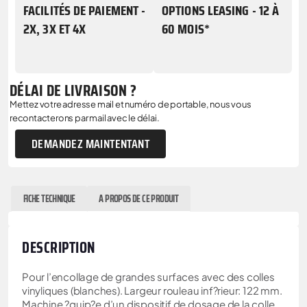
FACILITÉS DE PAIEMENT -
OPTIONS LEASING - 12 À
2X, 3X ET 4X
60 MOIS*
DÉLAI DE LIVRAISON ?
Mettez votre adresse mail et numéro de portable, nous vous
recontacterons par mail avec le délai.
DEMANDEZ MAINTENTANT
FICHE TECHNIQUE
A PROPOS DE CE PRODUIT
DESCRIPTION
Pour l’encollage de grandes surfaces avec des colles
vinyliques (blanches). Largeur rouleau inf?rieur: 122 mm.
Machine ?quip?e d’un dispositif de dosage de la colle