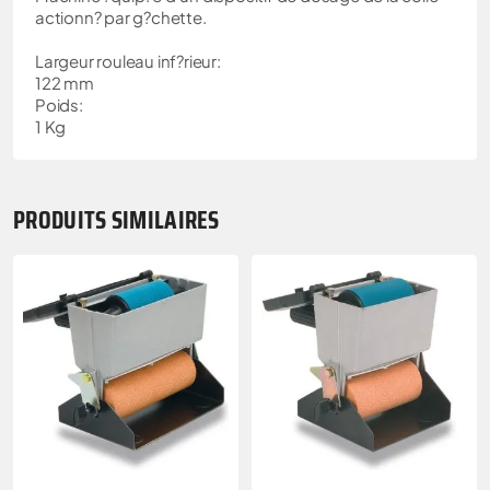
actionn? par g?chette.
Largeur rouleau inf?rieur:
122 mm
Poids:
1 Kg
PRODUITS SIMILAIRES