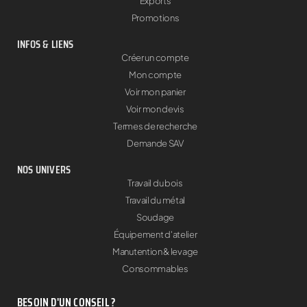
Exports
Promotions
INFOS & LIENS
Créer un compte
Mon compte
Voir mon panier
Voir mon devis
Termes de recherche
Demande SAV
NOS UNIVERS
Travail du bois
Travail du métal
Soudage
Équipement d'atelier
Manutention & levage
Consommables
BESOIN D'UN CONSEIL ?