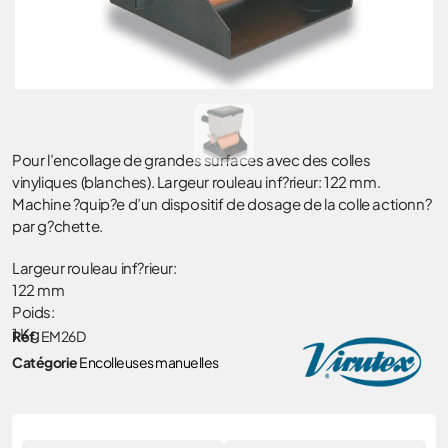
Pour l’encollage de grandes surfaces avec des colles
vinyliques (blanches). Largeur rouleau inf?rieur: 122 mm.
Machine ?quip?e d’un dispositif de dosage de la colle actionn?
par g?chette.
Largeur rouleau inf?rieur:
122 mm
Poids:
1 Kg
Réf.
EM26D
Catégorie
Encolleuses manuelles