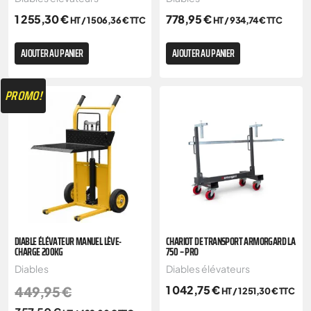
1 255,30
€
778,95
€
HT /
1 506,36
€
TTC
HT /
934,74
€
TTC
AJOUTER AU PANIER
AJOUTER AU PANIER
PROMO!
DIABLE ÉLÉVATEUR MANUEL LÈVE-
CHARIOT DE TRANSPORT ARMORGARD LA
CHARGE 200KG
750 – PRO
Diables
Diables élévateurs
1 042,75
€
449,95
€
HT /
1 251,30
€
TTC