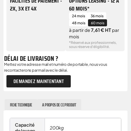
FACILITÉS DE PAIEMENT -
OPTIONS LEASING - 12 À
2X, 3X ET 4X
60 MOIS*
24 mois
36 mois
48 mois
60 mois
7,61 € HT
à partir de
par
mois
*Réservé aux professionnels,
sous réserve d'éligibilité.
DÉLAI DE LIVRAISON ?
Mettez votre adresse mail et numéro de portable, nous vous
recontacterons par mail avec le délai.
DEMANDEZ MAINTENTANT
FICHE TECHNIQUE
A PROPOS DE CE PRODUIT
Capacité
200kg
de levage