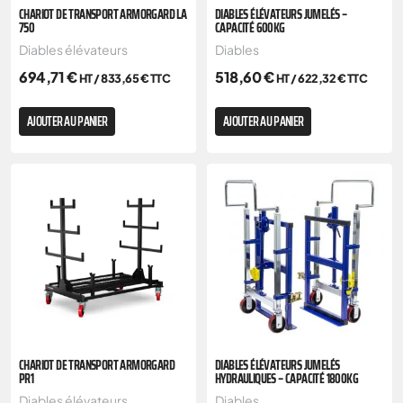
CHARIOT DE TRANSPORT ARMORGARD LA
DIABLES ÉLÉVATEURS JUMELÉS –
750
CAPACITÉ 600KG
Diables élévateurs
Diables
694,71
€
518,60
€
HT /
833,65
€
TTC
HT /
622,32
€
TTC
AJOUTER AU PANIER
AJOUTER AU PANIER
CHARIOT DE TRANSPORT ARMORGARD
DIABLES ÉLÉVATEURS JUMELÉS
PR1
HYDRAULIQUES – CAPACITÉ 1800KG
Diables élévateurs
Diables