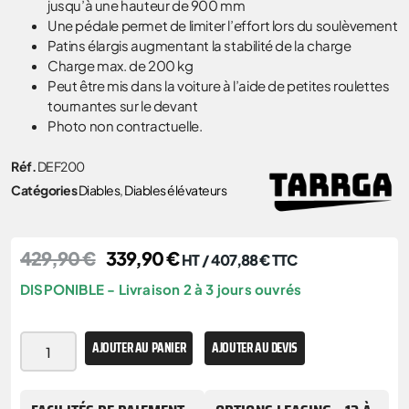
jusqu’à une hauteur de 900 mm
Une pédale permet de limiter l’effort lors du soulèvement
Patins élargis augmentant la stabilité de la charge
Charge max. de 200 kg
Peut être mis dans la voiture à l’aide de petites roulettes
tournantes sur le devant
Photo non contractuelle.
Réf.
DEF200
Catégories
Diables
,
Diables élévateurs
429,90
€
339,90
€
HT /
407,88
€
TTC
DISPONIBLE - Livraison 2 à 3 jours ouvrés
AJOUTER AU PANIER
AJOUTER AU DEVIS