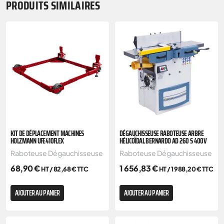
PRODUITS SIMILAIRES
KIT DE DÉPLACEMENT MACHINES
DÉGAUCHISSEUSE RABOTEUSE ARBRE
HOLZMANN UFE410FLEX
HÉLICOÏDAL BERNARDO AD 260 S 400V
Raboteuse Dégauchisseuse
Raboteuse Dégauchisseuse
68,90
€
1 656,83
€
HT /
82,68
€
TTC
HT /
1 988,20
€
TTC
AJOUTER AU PANIER
AJOUTER AU PANIER