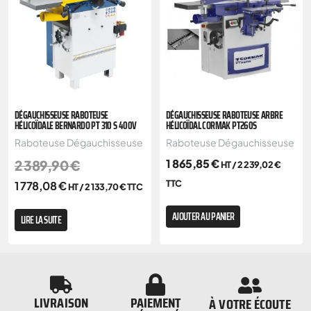
DÉGAUCHISSEUSE RABOTEUSE
DÉGAUCHISSEUSE RABOTEUSE ARBRE
HÉLICOÏDALE BERNARDO PT 310 S 400V
HÉLICOÏDAL CORMAK PT260S
Raboteuse Dégauchisseuse
Raboteuse Dégauchisseuse
1 865,85
€
2 389,90
€
HT /
2 239,02
€
TTC
1 778,08
€
HT /
2 133,70
€
TTC
AJOUTER AU PANIER
LIRE LA SUITE
LIVRAISON
PAIEMENT
À VOTRE ÉCOUTE