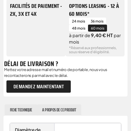
FACILITÉS DE PAIEMENT -
OPTIONS LEASING - 12 À
2X, 3X ET 4X
60 MOIS*
24 mois
36 mois
48 mois
60 mois
9,40 € HT
à partir de
par
mois
*Réservé aux professionnels,
sous réserve d'éligibilité.
DÉLAI DE LIVRAISON ?
Mettez votre adresse mail et numéro de portable, nous vous
recontacterons par mail avec le délai.
DEMANDEZ MAINTENTANT
FICHE TECHNIQUE
A PROPOS DE CE PRODUIT
Diamètre de