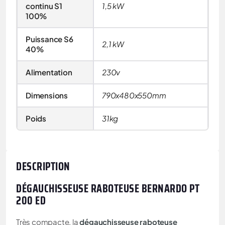
continu S1
1,5 kW
100%
Puissance S6
2,1 kW
40%
Alimentation
230v
Dimensions
790x480x550mm
Poids
31kg
DESCRIPTION
DÉGAUCHISSEUSE RABOTEUSE BERNARDO PT
200 ED
Très compacte, la
dégauchisseuse raboteuse