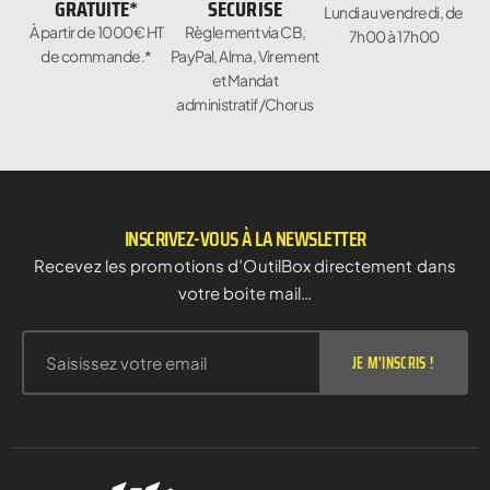
GRATUITE*
SÉCURISÉ
Lundi au vendredi, de
À partir de 1000€ HT
Règlement via CB,
7h00 à 17h00
de commande.*
PayPal, Alma, Virement
et Mandat
administratif/Chorus
INSCRIVEZ-VOUS À LA NEWSLETTER
Recevez les promotions d’OutilBox directement dans
votre boite mail…
JE M'INSCRIS !