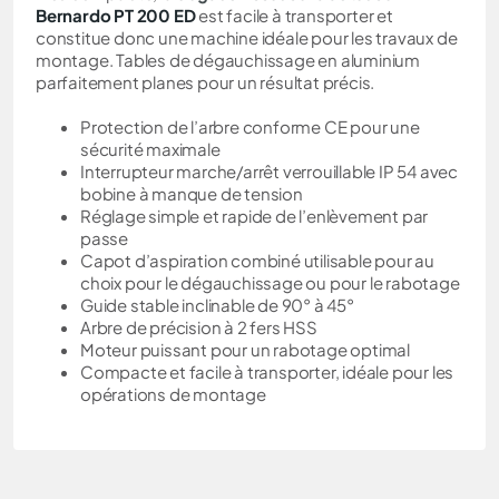
Bernardo
PT 200 ED
est facile à transporter et
constitue donc une machine idéale pour les travaux de
montage. Tables de dégauchissage en aluminium
parfaitement planes pour un résultat précis.
Protection de l’arbre conforme CE pour une
sécurité maximale
Interrupteur marche/arrêt verrouillable IP 54 avec
bobine à manque de tension
Réglage simple et rapide de l’enlèvement par
passe
Capot d’aspiration combiné utilisable pour au
choix pour le dégauchissage ou pour le rabotage
Guide stable inclinable de 90° à 45°
Arbre de précision à 2 fers HSS
Moteur puissant pour un rabotage optimal
Compacte et facile à transporter, idéale pour les
opérations de montage