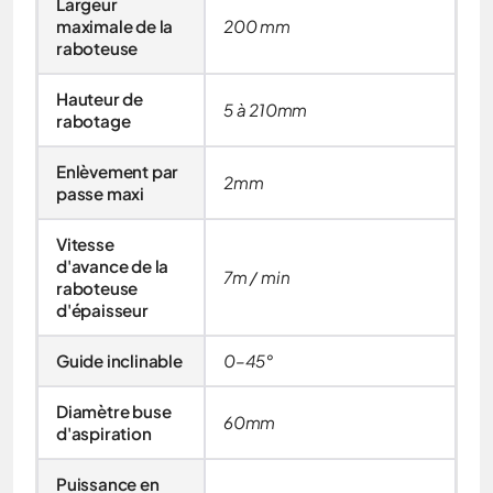
Largeur
maximale de la
200 mm
raboteuse
Hauteur de
5 à 210mm
rabotage
Enlèvement par
2mm
passe maxi
Vitesse
d'avance de la
7m / min
raboteuse
d'épaisseur
Guide inclinable
0–45°
Diamètre buse
60mm
d'aspiration
Puissance en