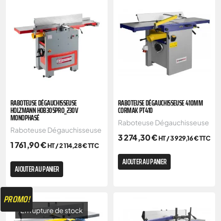
RABOTEUSE DÉGAUCHISSEUSE
RABOTEUSE DÉGAUCHISSEUSE 410MM
HOLZMANN HOB305PRO_230V
CORMAK PT410
MONOPHASÉ
Raboteuse Dégauchisseuse
Raboteuse Dégauchisseuse
3 274,30
€
HT /
3 929,16
€
TTC
1 761,90
€
HT /
2 114,28
€
TTC
AJOUTER AU PANIER
AJOUTER AU PANIER
PROMO!
En rupture de stock