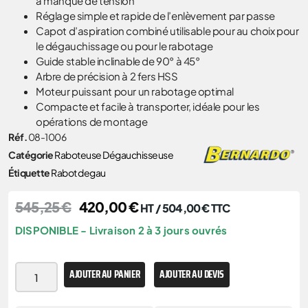
à manque de tension
Réglage simple et rapide de l’enlèvement par passe
Capot d’aspiration combiné utilisable pour au choix pour
le dégauchissage ou pour le rabotage
Guide stable inclinable de 90° à 45°
Arbre de précision à 2 fers HSS
Moteur puissant pour un rabotage optimal
Compacte et facile à transporter, idéale pour les
opérations de montage
Réf.
08-1006
Catégorie
Raboteuse Dégauchisseuse
Étiquette
Rabot degau
545,25
€
420,00
€
HT /
504,00
€
TTC
DISPONIBLE - Livraison 2 à 3 jours ouvrés
AJOUTER AU PANIER
AJOUTER AU DEVIS