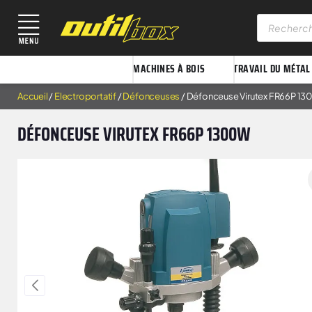
MACHINES À BOIS
TRAVAIL DU MÉTAL
Accueil
/
Electroportatif
/
Défonceuses
/ Défonceuse Virutex FR66P 1
DÉFONCEUSE VIRUTEX FR66P 1300W