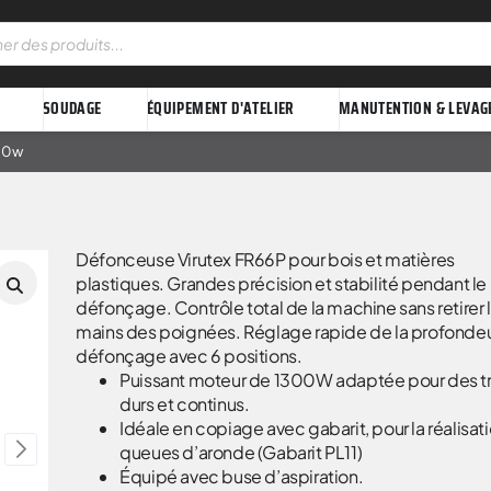
SOUDAGE
ÉQUIPEMENT D'ATELIER
MANUTENTION & LEVAG
300w
Défonceuse Virutex FR66P pour bois et matières
plastiques. Grandes précision et stabilité pendant le
défonçage. Contrôle total de la machine sans retirer 
mains des poignées. Réglage rapide de la profonde
défonçage avec 6 positions.
Puissant moteur de 1300W adaptée pour des t
durs et continus.
Idéale en copiage avec gabarit, pour la réalisat
queues d’aronde (Gabarit PL11)
Équipé avec buse d’aspiration.