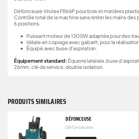
Défonceuse Virutex FR66P pour bois et matières plasti
Contrôle total de la machine sans retirer les mains d
6 positions.
Puissant moteur de 1300W adaptée pour des trava
Idéale en copiage avec gabarit, pour la réalisati
Équipé avec buse d’aspiration.
Équipement standard:
Équerre latérale, buse d’aspir
26mm, clé de service, double isolation.
PRODUITS SIMILAIRES
DÉFONCEUSE
Défonceuses