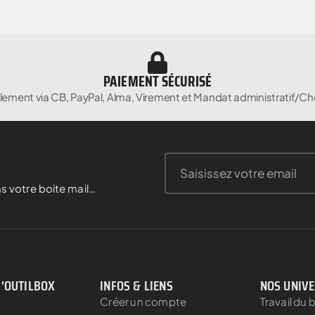
PAIEMENT SÉCURISÉ
lement via CB, PayPal, Alma, Virement et Mandat administratif/Ch
s votre boite mail…
D'OUTILBOX
INFOS & LIENS
NOS UNIV
Créer un compte
Travail du 